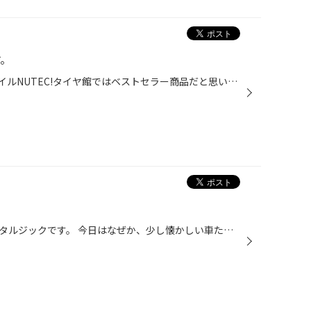
す。
Audi A3×NUTEC NC40 拘りのオイルNUTEC!タイヤ館ではベストセラー商品だと思いますが、 もちろん当店でも取り扱いが有ります。 普通のエンジンオイルに比べると少し値段が高いですが、お使い頂ければきっとご満足頂けますよ！ 今回はA3のお客様がご購入されました(^O^) こちらのお客様以前からNUTEC...
今日のピット風景は、ちょいノスタルジックです。 今日はなぜか、少し懐かしい車たちがやって来ました。 手前はY３３のグロリアです。 私が中学生の頃に友人の父親が乗っていました。 奥側はスカイライン（ER３４）です。 ニッサン最後のストレートシックスNA！MT車です。希少ですね☆ 左が、BMWの５...