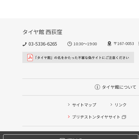
タイヤ館 西荻窪
03-5336-6265
〒167-005
10:30～19:00
タイヤ館について
サイトマップ
リンク
タイヤ点検・安全点検/タイヤ履き替え/オイル交換/その
ブリヂストンタイヤサイト
クローク契約会員専用タイヤ履き替え※タイヤ履き替えを
本日のタイヤ履き替え順番待ち予約 ※クローク契約会員