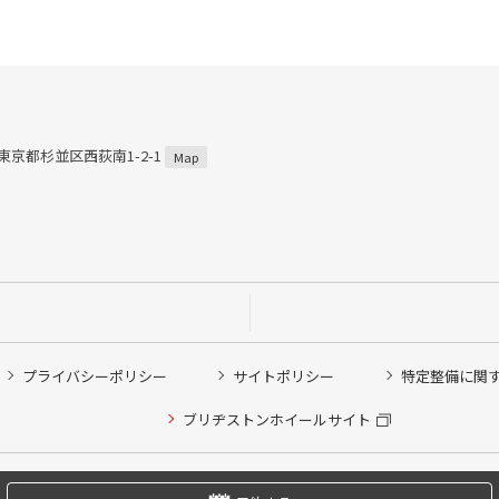
3 東京都杉並区西荻南1-2-1
Map
プライバシーポリシー
サイトポリシー
特定整備に関
他ピット作業の予約
ブリヂストンホイールサイト
希望のクローク契約会員の方はこちらを選択ください
の方はご利用いただけません
Copyright © 2024 Bridgestone Retail Co.,Ltd. All rights Reserved.