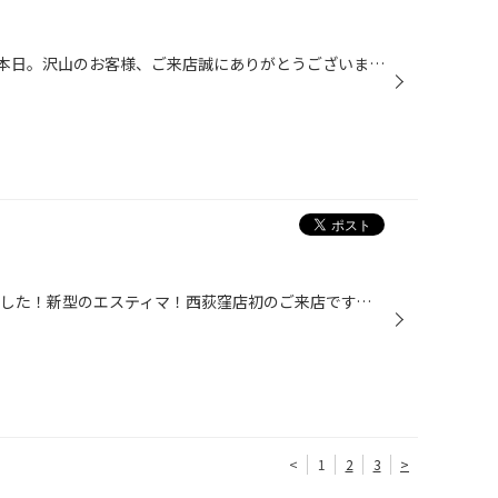
今日のPIT風景。 セール二日目の本日。沢山のお客様、ご来店誠にありがとうございます。 マツダ ロードスター（ND）のアライメントや・・・ フィアット パンダのタイヤ交換。 ニッサン FUGAのタイヤ交換・・・などなど沢山の作業をさせて頂きました。 次の日曜日までセールが続きますので、皆様...
今日の風景です。 ↓とうとう来ました！新型のエスティマ！西荻窪店初のご来店ですっ！ 今回はスタッドレスタイヤ＆ホイールセットのお取り付けです。 もうすぐ２月ですが、まだまだスタッドレスタイヤの需要は有りますねぇ！ ↓お次は・・・メルセデス ベンツ Cクラスのアライメントです。 スタッ...
<
1
2
3
>