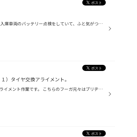
。
バッテリー点検のご来店を・・・ 入庫車両のバッテリー点検をしていて、ふと気がついた事が有ります。 「最近不良バッテリー」が多い気がしました。 「気がする」だけでは信憑性が無いので、データで確認。 バッテリーテスター（バッテリー点検の時に使う機械）の履歴を調べてみました。 約１週間で...
PY５１）タイヤ交換アライメント。
ニッサン フーガのタイヤ交換アライメント作業です。 こちらのフーガ元々はブリヂストンの純正タイヤ「ER３３」というタイヤが装着されていました。 装着されていたER33、流石に１０年選手なので、ひび割れや磨耗で寿命を迎えておりました。 フーガのオーナー様の乗り方・お好みをお聞かせ頂いたと...