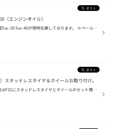
00（エンジンオイル）
ペトロナス シンティウム3000 粘度5ｗ-30 5ｗ-40が常時在庫しております。 ※ペール缶の在庫なので、無駄の出ない量り売りが可能です。 国産車・輸入車問わずオススメ出来る高性能オイルです。 是非一度お試し下さい。 ↓商品紹介（ペトロナスHPより転載です ペトロナス シンティウム3000(5W-30)は PE...
31）スタッドレスタイヤ＆ホイールお取り付け。
BMW F31 BLIZZAK×RD3 今回はF31にスタッドレスタイヤとホイールのセット商品をお取り付け。 BMW純正採用のランフラットタイヤのご用意も有りますが、こちらのお客様は ノーマルのスタッドレスタイヤをお選びいただきました。 ランフラットタイヤ装着者はパンクしてもしばらく走行出来るため、スペ...