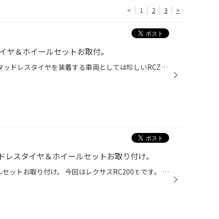
<
1
2
3
>
タイヤ＆ホイールセットお取付。
プジョー RCZ×BLIZZAK VRX スタッドレスタイヤを装着する車両としては珍しいRCZです。 こちらの車両、なかなかホットなスペックです。 車重が約1300ｋｇですが、1.6ℓの排気量で200馬力！ RCZ-Rというモデルも存在しますがそちらは270馬力！ レアな車両を間近で見れて、作業中は興奮気味でした(•̀ω•́...
ッドレスタイヤ＆ホイールセットお取り付け。
RC200tにスタッドレス＆ホイールセットお取り付け。 今回はレクサスRC200ｔです。 オレンジ色のキャリパーがニクイですねぇ！ ホイールはブリヂストン REIGNER BW25sです。 なんてかっこいいクルマなんでしょうか・・・ 当店ではレクサス車のタイヤ＆ホイールの取り扱い御座います。 レクサスオー...