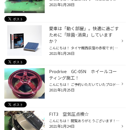
2021年1月28日
愛車は「動く部屋」。快適に過ごす
ために「除菌･消臭」しています
か？
こんにちは！ タイヤ館西荻窪の赤坂です( ｀ー´)ノ 突然ですが・・・ クルマは移動のための大切な手段ですが、車内は言わばご自宅の「部屋」のようなもの。ある程度の時間、その空間のなかに身を置くわけですから、より快適に過ごすことができるように心がけたいですよね。そこで気になるのが、車内...
2021年1月26日
Prodrive GC-05N ホイールコー
ティング施工！
こんにちは！ ご予約いただいていたプロドライブが入荷してきたので ホイールコーティングを施工いたしました！ GC-05Nになります！ ブリティッシュパールレッドでカタログで見るものよりも 深みがあり、品がある仕上がりとなっています！ もちろん、鍛造商品なりますので 軽いですよ( ｀ー´)ノ ま...
2021年1月25日
FIT3 空気圧点検☆
こんにちは！ 閲覧ありがとうございます！！ 本日は空気圧点検のご案内でございます( ｀ー´)ノ タイヤ館では空気圧点検を無料で 行っていますので、お出かけの際や近くを通りかかった際は ご利用ください！！ 通常の空気・・・1か月に1回 窒素を充填・・・3か月に1回 が点検目安です( ｀ー´)ノ 宜し...
2021年1月24日