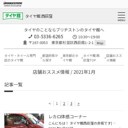
タイヤ館 西荻窪
タイヤのことならブリヂストンのタイヤ館へ
03-5336-6265
10:30～19:00
〒167-0053 東京都杉並区西荻南1-2-1
Map
タイヤ・ホイール専門
都道府県か
東京都のタ
タイヤ館 西
店舗おスス
店のタイヤ館
ら探す
イヤ館
荻窪TOP
メ情報
店舗おススメ情報 / 2021年1月
記事一覧
<
1
2
3
>
レカロ体感コーナー
こんにちは！ タイヤ館西荻窪の赤坂です( ^ω^ ) 本日はタイヤ館西荻窪の紹介をさせていただきます( ´∀｀) 当店では レカロシートの体感が出来ます( ＾∀＾) シート、変えたいけど どんな感じかな？ 座れるので、イメージしやすいですよ♪(´ε｀ ) しかも、一脚はSR-7Fがのってるので イメージしやすい...