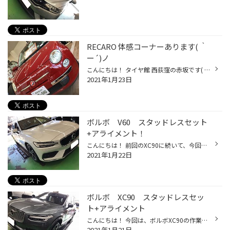
RECARO 体感コーナーあります( ｀
ー´)ノ
こんにちは！ タイヤ館 西荻窪の赤坂です( ｀ー´)ノ 当店では・・・ FIAT 500にRECAROシートを装着しており・・・ 実際に座れます！！ こんなお店はタイヤ館どころか タイヤ館以外でもあまりないとおもいます！！ 現在は SR-7Fが体感でき、実車には乗っていませんが 他のRECAROもありますよ(*'ω'*) ...
2021年1月23日
ボルボ V60 スタッドレスセット
+アライメント！
こんにちは！ 前回のXC90に続いて、今回はV60の紹介になります(^^)/ たまたまなのですが、連続してボルボの作業を行いました。 ホイールはXC90と同様にMAK ストックホルム タイヤは、ブリザックVRXになります！ タイヤサイズは、225/50R17 雪や氷の上での性能はもちろんのこと、先代と比べて舗装路...
2021年1月22日
ボルボ XC90 スタッドレスセッ
ト+アライメント
こんにちは！ 今回は、ボルボXC90の作業紹介です♪ ボルボのSUVの中でもボディサイズの大きいモデルですね。 スタッドレスということで、ホイールサイズはインチダウンしております(^^)/ ホイールは、MAK ストックホルム タイヤは、DM-V3 235/55R19 ストックホルムはボルボ専用ホイールなのですが、...
2021年1月21日