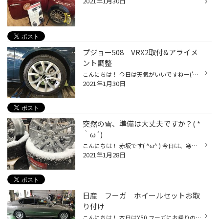
2021年1月30日
プジョー508 VRX2取付&アライメ
ント調整
こんにちは！ 今日は天気がいいですねー('◇')ゞ 本日はご予約いただいていたプジョー508のお客様が スタッドレスセットお取り付けでご来店いただきました！ タイヤはVRX2です('◇')ゞ 雪の上も氷の上も安心です！！ が、もちろん過信は禁物です・・・。雪の上、氷の上を ご走行の際は最新の注意のも...
2021年1月30日
突然の雪、準備は大丈夫ですか？( *
｀ω´)
こんにちは！ 赤坂です( ^ω^ ) 今日は、寒いです(T . T) 雨が降っていると思ったら 突然の雪！！ 少しだけ積もりました( ・∇・) まだ備えていない方、 タイヤ館西荻窪にご相談ください！ #タイヤ交換 #杉並区 タイヤ #中野区 タイヤ #新宿区 タイヤ #タイヤ専門店 #ブリヂストン#アルミホイール #ア...
2021年1月28日
日産 フーガ ホイールセットお取
り付け
こんにちは！ 本日はY50 フーガにお乗りのお客様が ご予約のホイールセットのお取り付けでご来店いただきました！ お取り付け前です。 今回は、純正17インチから18インチにインチアップしました( ｀ー´)ノ タイヤ：REGNO GR-XⅡ 245/45R18 ホイール：RMP 028F 18X80 5/114 +42 どーんとAFTERです('◇'...