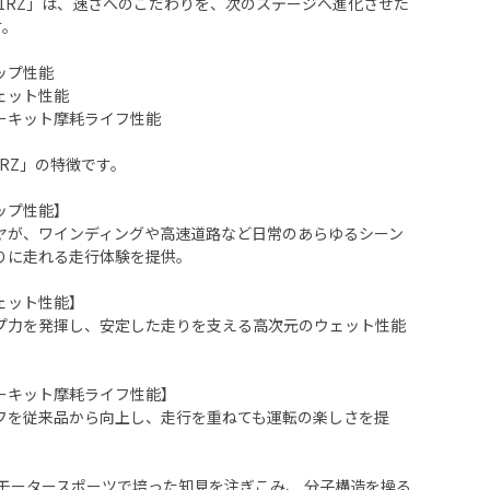
E-71RZ」は、速さへのこだわりを、次のステージへ進化させた
す。
ップ性能
ェット性能
ーキット摩耗ライフ性能
71RZ」の特徴です。
ップ性能】
ヤが、ワインディングや高速道路など日常のあらゆるシーン
りに走れる走行体験を提供。
ェット性能】
プ力を発揮し、安定した走りを支える高次元のウェット性能
ーキット摩耗ライフ性能】
フを従来品から向上し、走行を重ねても運転の楽しさを提
Z」は、モータースポーツで培った知見を注ぎこみ、 分子構造を操る