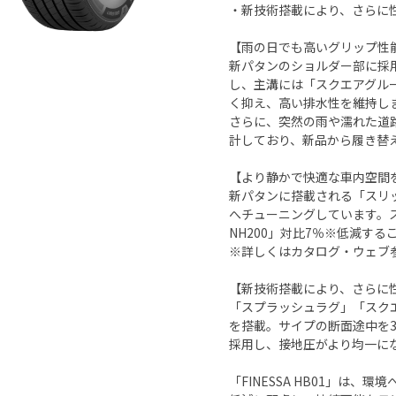
・新技術搭載により、さらに
【雨の日でも高いグリップ性
新パタンのショルダー部に採
し、主溝には「スクエアグル
く抑え、高い排水性を維持し
さらに、突然の雨や濡れた道
計しており、新品から履き替
【より静かで快適な車内空間
新パタンに搭載される「スリ
へチューニングしています。ス
NH200」対比7％※低減す
※詳しくはカタログ・ウェブ
【新技術搭載により、さらに
「スプラッシュラグ」「スク
を搭載。サイプの断面途中を3
採用し、接地圧がより均一に
「FINESSA HB01」は