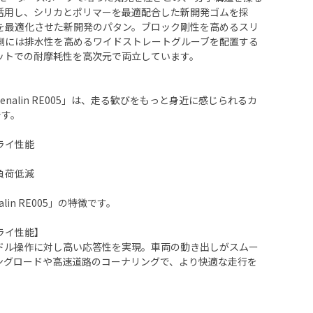
活用し、シリカとポリマーを最適配合した新開発ゴムを採
を最適化させた新開発のパタン。ブロック剛性を高めるスリ
N側には排水性を高めるワイドストレートグルーブを配置する
ットでの耐摩耗性を高次元で両立しています。
renalin RE005」は、走る歓びをもっと身近に感じられるカ
です。
ライ性能
負荷低減
alin RE005」の特徴です。
ライ性能】
ドル操作に対し高い応答性を実現。車両の動き出しがスムー
ングロードや高速道路のコーナリングで、より快適な走行を
】