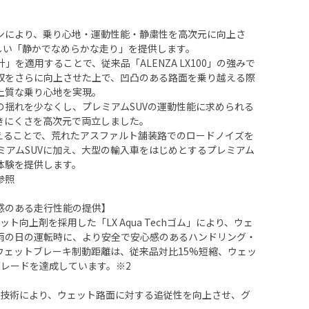
ンにより、乗り心地・運動性能・静粛性を高次元に向上さ
しい「静かでなめらかな走り」を提供します。
rt設計」を適用することで、従来品「ALENZA LX100」の強みで
収をさらに向上させた上で、凹凸のある路面を乗り越える際
上質な乗り心地を実現。
の揺れを少なくし、プレミアムSUVの運動性能に求められる
きにくさを高次元で両立しました。
えることで、荒れたアスファルト舗装路でのロードノイズを
ミアムSUVに加え、大型の輸入車をはじめとするプレミアム
体験を提供します。
参照
感のある走行性能の提供】
ト向上剤を採用した「LX Aqua Techゴム」により、ウェ
雨の日の運転時に、より安全で安心感のあるハンドリング・
ウェットブレーキ制動距離は、従来品対比15%短縮、ウェッ
レードを達成しています。※2
た技術により、ウェット路面に対する追従性を向上させ、グ