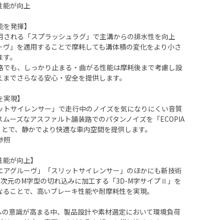
性能が向上
能を発揮】
用される「スプラッシュラグ」で主溝からの排水性を向上
ーヴ」を適用することで摩耗しても溝体積の変化をより小さ
ます。
路でも、しっかり止まる・曲がる性能は摩耗後まで考慮し設
えまでさらなる安心・安全を提供します。
を実現】
ットサイレンサー」で走行中のノイズを気になりにくい音質
ムーズなアスファルト舗装路でのパタンノイズを「ECOPIA
ることで、静かでより快適な車内空間を提供します。
参照
性能が向上】
エアグルーヴ」「スリットサイレンサー」のほかにも新技術
次元のM字型の切れ込みに加工する「3D-M字サイプⅡ」を
なることで、高いブレーキ性能や耐摩耗性を実現。
、環境への意識が高まる中、製品設計や素材選定において環境負荷