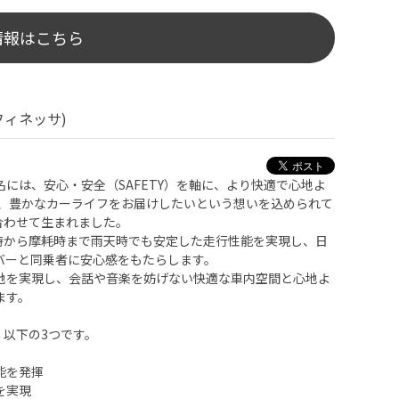
情報はこちら
フィネッサ)
ド名には、安心・安全（SAFETY）を軸に、より快適で心地よ
し、豊かなカーライフをお届けしたいという想いを込められて
組み合わせて生まれました。
、新品時から摩耗時まで雨天時でも安定した走行性能を実現し、日
バーと同乗者に安心感をもたらします。
地を実現し、会話や音楽を妨げない快適な車内空間と心地よ
ます。
は、以下の3つです。
能を発揮
を実現