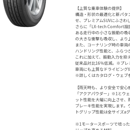
【上質な乗車体験の提供】
構造・形状の最適化と新パタ
せ、プレミアムSUVにふさわ
さらに「LX-tech Comfo
ある走行中の小さな振動の吸
の大きな衝撃も吸収し、より
また、コーナリング時の車両
ハンドリング性能と、ふらつ
これに加えて、振動入力を抑
従来品対比16％低減。※プレ
車両にも上質なドライビング
※詳しくはカタログ・ウェブ
【雨天時も、より安全で安心
「アクアパウダー」※1とウェッ
ット性能を大幅に向上させ、
ブレーキ性能を実現します。
トグリップ性能は全サイズaグ
※1モータースポーツで培っ