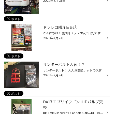
2021年7月25日
ドラレコ紹介日記③
こんにちは！ 第3回ドラレコ紹介日記です！ 今回はSN-TW70dをご紹介します！ 前後2カメラになります！ フォーマット不要の高耐久MLC方式を採用しているSN-TW70dは、 スタンダードなドライブレコーダーになります！ お値段もさきにご紹介しましたドラレコに比べて控えめな価格設定です( ^ω^ ) しかし...
2021年7月24日
サンダーボルト入荷！？
サンダーボルト！ 大人気高級ナットの入荷です！！ チタニウムナットですよー 今回はポルシェ964のオーナー様から 注文頂きました！！ ポルシェ専用品⁉️ ナット形状 トルクス 14R ポルシェ純正ホイール対応品です！！ 通常モデルは6角なのですが、 メーカーに相談したら、なんと１台分 トルクスタイ...
2021年7月24日
DA17 エブリイワゴン HIDバルブ交
換
BELLOF HID SPEC85 6500K 当店一押し商品です(^^) 連日、カスタムが止まらないDA17を HIDバルブ交換です！ ポジション フォグ ときたら、LOWも！ってなりますよね(^^) バンパー脱着⁉️ ここまでやらないとヘッドライトを 外すことができません(･_･; やりなれれば簡単ですが、 電球交換としては バン...