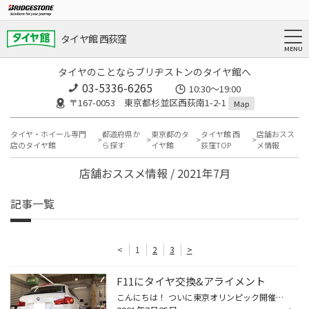
タイヤ館 西荻窪
タイヤのことならブリヂストンのタイヤ館へ
03-5336-6265
10:30～19:00
〒167-0053 東京都杉並区西荻南1-2-1
Map
タイヤ・ホイール専門
都道府県か
東京都のタ
タイヤ館 西
店舗おスス
店のタイヤ館
ら探す
イヤ館
荻窪TOP
メ情報
店舗おススメ情報 / 2021年7月
記事一覧
<
1
2
3
>
F11にタイヤ交換&アライメント
こんにちは！ ついに東京オリンピック開催しましたね☆ 個人的には開会式で披露された「動くピクトグラム」がとても印象的でした( ^ω^ ) さて、今回はBMW5シリーズ(F11)にタイヤ交換アライメントを行いましたので ご紹介いたします！ もともとはかれていたタイヤは劣化がひどく、溝も少なかったため...