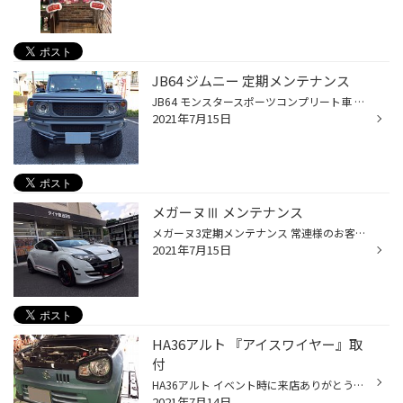
JB64 ジムニー 定期メンテナンス
JB64 モンスタースポーツコンプリート車 常連様の定期メンテプラスαです！ ジムニーオーナーさんは参考にして頂ければ と思います(^^) NUTEC高性能エンジンオイル NUTEC NC40シリーズ 高級オイルですね(^^) オーナー様はこちらのオイルを入れてから NUTECファンになり、、、 リピーターなりました( ...
2021年7月15日
メガーヌⅢ メンテナンス
メガーヌ3定期メンテナンス 常連様のお客様が来店されました(^^) 今回は定期メンテナンスです！！ それでは紹介致します！ ミッションオイル交換 WAKO'S WR7590 こちらを2L缶x2を準備 純正部品 フィラーボルト、パッキン、ドレンパッキン 使用容量は3.2L〜3.5ぐらいです。 以前はニューテックを使用...
2021年7月15日
HA36アルト 『アイスワイヤー』取
付
HA36アルト イベント時に来店ありがとうございます！ 基本的なところは全てに手が入ってる車両です。 今回はアースチューニング‼️ アイスワイヤー アコースティック50cm M6 M8仕様 アイスボルト M8 取付はシンプル⁉️ マイナスターミナルから純正アースポイントへ。 ジャッキアップしないとアースポ...
2021年7月14日