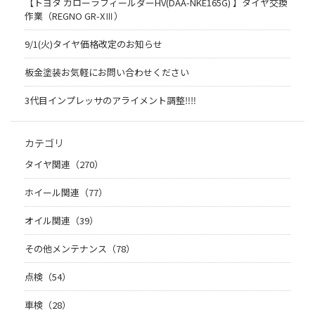
【トヨタ カローラフィールダーHV(DAA-NKE165G) 】タイヤ交換
作業（REGNO GR-XⅢ）
9/1(火)タイヤ価格改定のお知らせ
板金塗装お気軽にお問い合わせください
3代目インプレッサのアライメント調整‼︎‼︎
カテゴリ
タイヤ関連（270）
ホイール関連（77）
オイル関連（39）
その他メンテナンス（78）
点検（54）
車検（28）