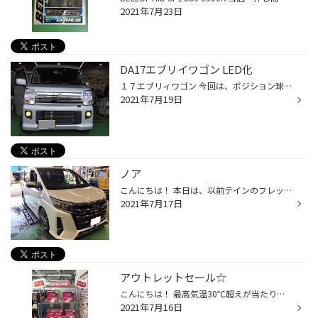
2021年7月23日
DA17エブリイワゴン LED化
１７エブリィワゴン 今回は、ポジション球とフォグをLED化に(^^) さっそく交換後です！！ イエローフォグがイカしてます★ BELLOF プレシャスレイ T10 ６５００K 私はスペースの問題がない国産車は、 だいたいこの商品をオススメします(^^) 理由は2つ。 ①コスパが良い ②とても明るくキレイ BELLOF プ...
2021年7月19日
ノア
こんにちは！ 本日は、以前テインのフレックスZとクスコのタワーバーを ご購入いただきましたノアの車高調整の作業を行いましたのでご紹介いたします(*^^*) タイヤをはずして2人でごそごそ…。 お客様のご要望に合わせて車高を下げています！ そして減衰調整も行い、今まで以上に固くしております！ ...
2021年7月17日
アウトレットセール☆
こんにちは！ 最高気温30℃超えが当たり前の日々が続いておりますが、 どうか熱中症にはお気をつけください(・・;) さて当店ではただいま、 在庫限り！バッテリーのアウトレットセール開催中です！！ これからの時期、みなさまエアコンをかなりの頻度で使われるかと思いますが、 かなりバッテリーを...
2021年7月16日