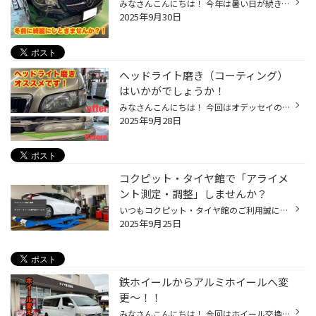
みなさんこんにちは！ 今年は暑い日が続き、エアコンの使用頻度も増えますよね。 カーエアコン異臭のご相談が増えています！ 『エアコンつけたらカビ臭い・埃っぽい』 嫌な匂いを吸わない為に定期的なエバポレーター洗浄がオススメです！ ※車種によっては対応出来ない場合があります、事前にお問い...
2025年9月30日
ヘッドライト磨き（コーティング）
はいかがでしょうか！
みなさんこんにちは！ 今回はオデッセイのヘッドライトを磨かせていただきました！ 磨き前 磨き後 光量や見栄えなど気になる方！ お試しください！！
2025年9月28日
コクピット・タイヤ館で「アライメ
ント測定・調整」しませんか？
いつもコクピット・タイヤ館のご利用誠にありがとうございます。 皆さん、おクルマを運転していて、フラフラしてまっすぐ走らない、ハンドルがぶれる、 まっすぐ走っている時でもハンドルが左右どちらかに傾いている、 カーブで曲がりにくいなどの ご経験はございませんか？ その症状、おクルマの「...
2025年9月25日
鉄ホイールからアルミホイールへ変
更〜！！
みなさんこんにちは！ 今回はホイール交換と合わせてタイヤも取付させて頂きました！ ご来店のきっかけ 鉄ホイールが重い！！ ホイールが錆びてきているからタイヤと合わせて交換したい ↑ ↑ 外観は出来るだけ変えたくない！ ↓ そこで！鉄チン風アルミホイールをご紹介！ 15インチから変えず 鉄から...