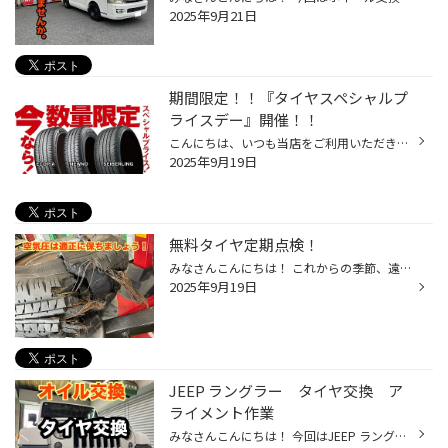
2025年9月21日
期間限定！！『タイヤスペシャルプ
ライスデー』開催！！
こんにちは、いつも当店をご利用いただきましてありがとうございます。 本日より、コクピット・タイヤ館におきまして、 期間限定！ サイズ限定！！ 数量限定！！！ お得にお買い求めいただける、「タイヤスペシャルプライスデー」がスタートします！ お得なタイヤのご紹介！！ ワゴンR、N-BOX、タン...
2025年9月19日
無料タイヤ定期点検！
みなさんこんにちは！ これからの季節、遠方先にお出かけされる方 お出掛け前にタイヤの点検いかがでしょうか！ タイヤの空気圧見ていますか？ 愛車のタイヤ状態知っていますか？ 高速道路走っていたらバーストしてしまった！ 『空気圧は半年から1年は、みていないかも、、、』 原因は様々あります...
2025年9月19日
JEEP ラングラー タイヤ交換 ア
ライメント作業
みなさんこんにちは！ 今回はJEEP ラングラー タイヤ交換 アライメント調整 オイル交換！ ご来店のきっかけ タイヤが摩耗している、遠方先で何かあっても怖いから交換したい エンジンオイルやバッテリー状態も見てもらいたい ↓ タイヤはお取り寄せしました！ DUELER（デューラー） H/T685 サイズ：2...