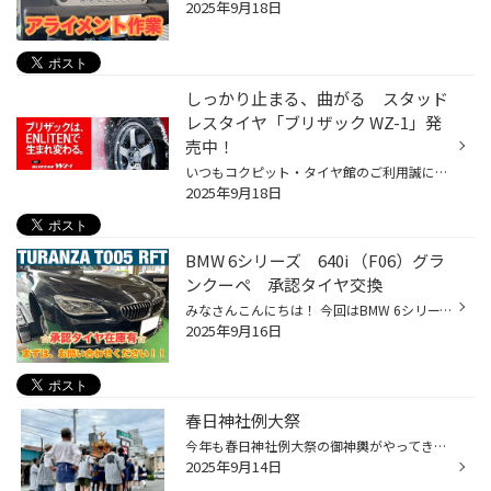
2025年9月18日
しっかり止まる、曲がる スタッド
レスタイヤ「ブリザック WZ-1」発
売中！
いつもコクピット・タイヤ館のご利用誠にありがとうございます。 今回は、9月より発売となった、商品設計基盤技術「ENLITEN」を搭載した, 乗用車用スタッドレスタイヤ「BLIZZAK WZ-1」についてご紹介いたします。 冬道の安心・安全を支える3つの特徴 しっかり止まる、曲がる「ブリザックWZ-1」の製...
2025年9月18日
BMW 6シリーズ 640i （F06）グラ
ンクーペ 承認タイヤ交換
みなさんこんにちは！ 今回はBMW 6シリーズ （F06）のタイヤ交換とアライメント実施！ ご来店のきっかけ タイヤにヒビが入っている、タイヤを変えた方がいいか判断してほしい 乗り心地が悪くなってきて、タイヤが硬くなってきたかな？ ↓ 点検結果 ・残溝良好 接地面（ショルダー部）ヒビ割れ、継続...
2025年9月16日
春日神社例大祭
今年も春日神社例大祭の御神輿がやってきました！！ 毎年当店の駐車場を休憩場として使ってもらってます とても賑やかで元気頂きました！！ 屋台営業は21時までやっているそうです食べ過ぎにお気をつけて楽しんでください！！
2025年9月14日