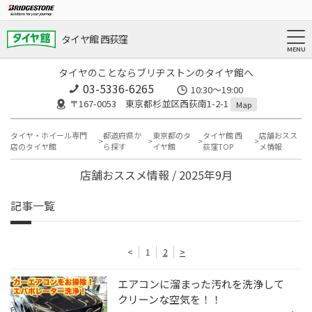
タイヤ館 西荻窪
タイヤのことならブリヂストンのタイヤ館へ
03-5336-6265
10:30～19:00
〒167-0053 東京都杉並区西荻南1-2-1
Map
タイヤ・ホイール専門
都道府県か
東京都のタ
タイヤ館 西
店舗おスス
店のタイヤ館
ら探す
イヤ館
荻窪TOP
メ情報
店舗おススメ情報 / 2025年9月
記事一覧
<
1
2
>
エアコンに溜まった汚れを洗浄して
クリーンな空気を！！