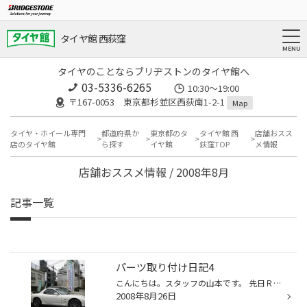
タイヤ館 西荻窪
タイヤのことならブリヂストンのタイヤ館へ
03-5336-6265
10:30～19:00
〒167-0053 東京都杉並区西荻南1-2-1
Map
タイヤ・ホイール専門
都道府県か
東京都のタ
タイヤ館 西
店舗おスス
店のタイヤ館
ら探す
イヤ館
荻窪TOP
メ情報
店舗おススメ情報 / 2008年8月
記事一覧
パーツ取り付け日記4
こんにちは。スタッフの山本です。 先日ＲＸ－７（ＦＤ）のお客様にプロドライブＧＣ-０１０Ｇ（ﾌﾞﾘﾃｨｯｼｭﾌﾞﾗｯｸ）18ｲﾝﾁをお取り 付けさせて頂きました。ホワイトボディにブリティッシュブラックをチョイス！かなり渋いです！ かっこよすぎる・・・・
2008年8月26日