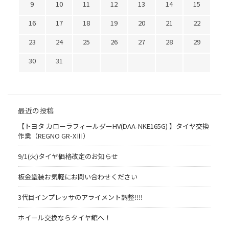
9
10
11
12
13
14
15
16
17
18
19
20
21
22
23
24
25
26
27
28
29
30
31
最近の投稿
【トヨタ カローラフィールダーHV(DAA-NKE165G) 】タイヤ交換
作業（REGNO GR-XⅢ）
9/1(火)タイヤ価格改定のお知らせ
板金塗装お気軽にお問い合わせください
3代目インプレッサのアライメント調整‼︎‼︎
ホイール交換ならタイヤ館へ！