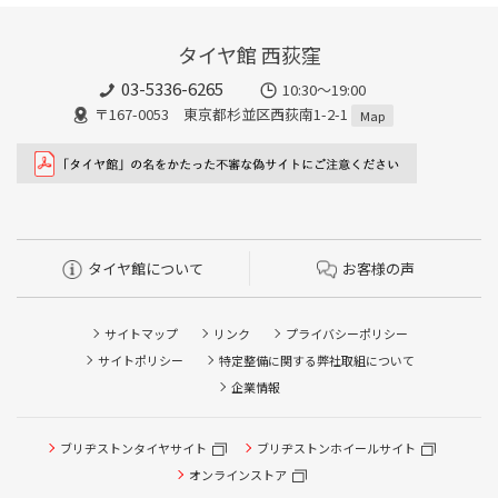
タイヤ館 西荻窪
03-5336-6265
10:30～19:00
〒167-0053 東京都杉並区西荻南1-2-1
Map
タイヤ館について
お客様の声
サイトマップ
リンク
プライバシーポリシー
サイトポリシー
特定整備に関する弊社取組について
企業情報
タイヤ点検・安全点検/タイヤ履き替え/オイル交換/その他
ブリヂストンタイヤサイト
ブリヂストンホイールサイト
ピット作業の予約
オンラインストア