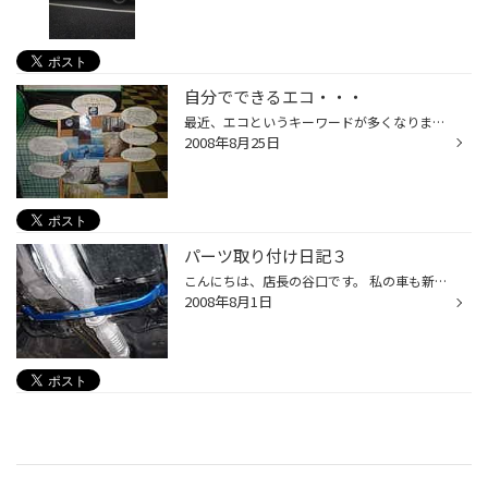
自分でできるエコ・・・
最近、エコというキーワードが多くなりましたね。 ブリジストンも環境を考慮した、エコタイヤなるものも登場させ、地球環境問題に真っ向から取り組んでいます。もちろん他のタイヤメーカーも取り組んでおりますが・・・ 私も、スーパーで買い物をする時は、今では必ずエコバックを持参しております...
2008年8月25日
パーツ取り付け日記３
こんにちは、店長の谷口です。 私の車も新車で購入してから早、２０年！！今年の４月でめでたく正車式？を迎え、１０回目の車検をクリアいたしました！！（＾。＾） 今回は、足廻りのブッシュ類を新品に交換したので、ついでにクスコのロアアームバーを取り付けてみました。昔は、スタビライザーな...
2008年8月1日