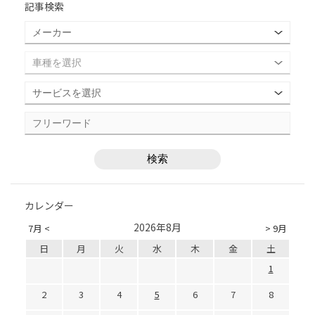
記事検索
カレンダー
2026年8月
7月 <
> 9月
日
月
火
水
木
金
土
1
2
3
4
5
6
7
8