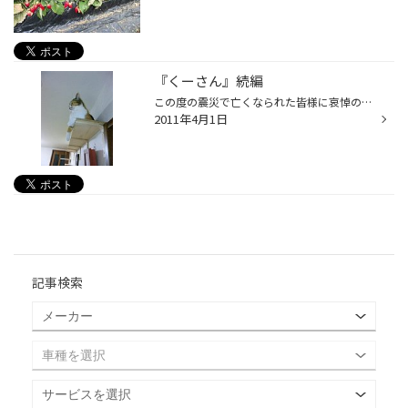
『くーさん』続編
この度の震災で亡くなられた皆様に哀悼の意を表しますと共に 被害に遭われた皆様に心よりお見舞いを申し上げます。 久しぶりの更新となりまして申し訳ありませんでしたが、又 定期的に更新していきますので、今後とも宜しくお願い致します（●＾o＾●） 我が家の『くーさん』も地震が有った時はさすが...
2011年4月1日
記事検索