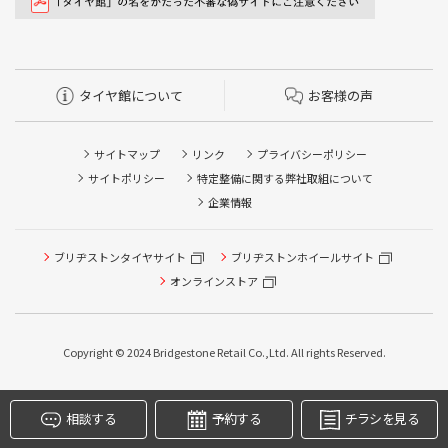
タイヤ館について
お客様の声
サイトマップ
リンク
プライバシーポリシー
サイトポリシー
特定整備に関する弊社取組について
企業情報
ブリヂストンタイヤサイト
ブリヂストンホイールサイト
タイヤ点検・安全点検/タイヤ履き替え/オイル交換/その他
ピット作業の予約
オンラインストア
クローク契約会員専用タイヤ履き替え※タイヤ履き替えを
希望のクローク契約会員の方はこちらを選択ください
Copyright © 2024 Bridgestone Retail Co.,Ltd. All rights Reserved.
本日のタイヤ履き替え順番待ち予約 ※クローク契約会員の
方はご利用いただけません
相談する
予約する
チラシを見る