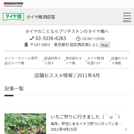
タイヤ館 西荻窪
タイヤのことならブリヂストンのタイヤ館へ
03-5336-6265
10:30～19:00
〒167-0053 東京都杉並区西荻南1-2-1
Map
タイヤ・ホイール専門
都道府県か
東京都のタ
タイヤ館 西
店舗おスス
店のタイヤ館
ら探す
イヤ館
荻窪TOP
メ情報
店舗おススメ情報 / 2011年4月
記事一覧
いちご狩りに行きました（＾ｕ＾）
毎年、伊豆にあるイチゴ狩りに行っていますが 今年はこの震災の影響もありお客さんが ほとんどいない状況で食べ放題でした（＾ｕ＾） 又１５日は『イチゴの日』ということで ジャムをプレゼントにもらうことも出来て 久々のリフレッシュを満喫してきました。 まだまだGWも間に合うみたいですので 機...
2011年4月15日