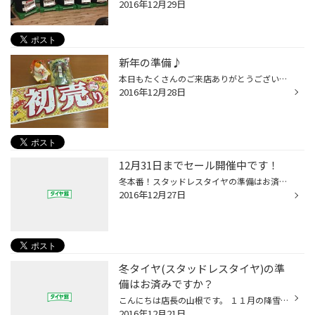
2016年12月29日
新年の準備♪
本日もたくさんのご来店ありがとうございます。 本年も残りわずかとなりましたが、タイヤ館西荻窪は １２月３１日まで元気に営業中です！ 新年は１月３日より通常営業となり、『初売り』セールを 開催いたしますので、是非ご来店ください！！ ※ご来店のお客様へ、プレゼントあります！ ※ご購入のお...
2016年12月28日
12月31日までセール開催中です！
冬本番！スタッドレスタイヤの準備はお済ですか？ ということでセールを開催です！ その名も・・・★☆「ちゃんと買い」。集中得市☆★ ●●●セール期間●●● 《１２/１０（土）～１２/３１（土）》 冬の異常気象への備えや凍結路面での安全対策に 「スタッドレスタイヤへの履き替えをおすすめしています」 ...
2016年12月27日
冬タイヤ(スタッドレスタイヤ)の準
備はお済みですか？
こんにちは店長の山根です。 １１月の降雪から１２月前半まで、スタッドレスタイヤへの履き替え作業が 集中した為、作業待ち時間が長時間になってしまい、ご来店のお客様には 大変ご迷惑をお掛けして誠に申し訳ございませんでした。 １２月も後半に入り、冬本番はこれからです。東京は例年１月～２...
2016年12月21日