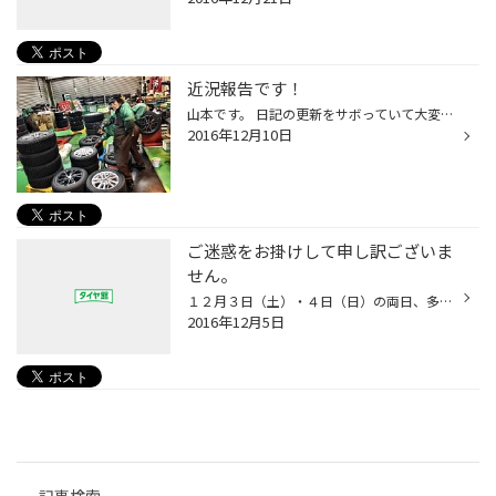
近況報告です！
山本です。 日記の更新をサボっていて大変申し訳ありません・゜・(ノД`)・゜・ サボっているのには理由があるのです…。 毎日、開店前と閉店後はご注文頂いたタイヤホイールの組み込み作業に 追われておりますヽ(；▽；)ノ 組み込み作業が忙しくて、日記の更新ができない…。 幸せな悩みですっ♪♪ 毎日...
2016年12月10日
ご迷惑をお掛けして申し訳ございま
せん。
１２月３日（土）・４日（日）の両日、多くのお客様のご来店、お問い合わせ 誠にありがとうございます。 長時間、作業のお待ち時間をいただきご迷惑をお掛けして申し訳ございません。 安全第一で作業を進めさせていただいておりますので、何卒ご理解いただき お時間に余裕を持ってご来店ください。 ...
2016年12月5日