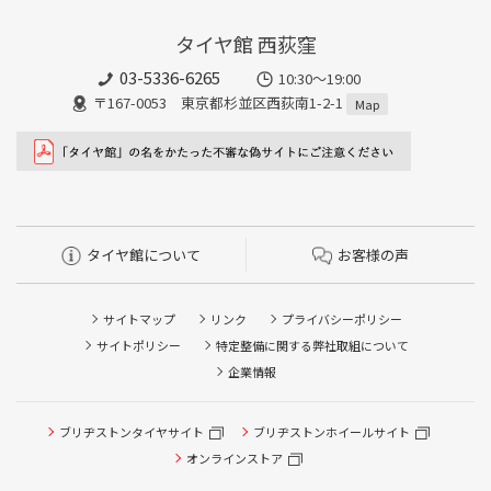
タイヤ館 西荻窪
03-5336-6265
10:30～19:00
〒167-0053 東京都杉並区西荻南1-2-1
Map
タイヤ館について
お客様の声
サイトマップ
リンク
プライバシーポリシー
サイトポリシー
特定整備に関する弊社取組について
企業情報
タイヤ点検・安全点検/タイヤ履き替え/オイル交換/その他
ブリヂストンタイヤサイト
ブリヂストンホイールサイト
ピット作業の予約
オンラインストア
クローク契約会員専用タイヤ履き替え※タイヤ履き替えを