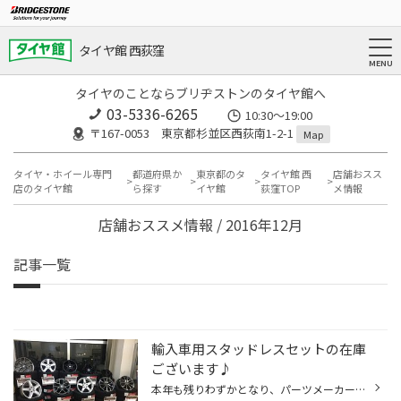
タイヤ館 西荻窪
タイヤのことならブリヂストンのタイヤ館へ
03-5336-6265
10:30～19:00
〒167-0053 東京都杉並区西荻南1-2-1
Map
タイヤ・ホイール専門
都道府県か
東京都のタ
タイヤ館 西
店舗おスス
店のタイヤ館
ら探す
イヤ館
荻窪TOP
メ情報
店舗おススメ情報 / 2016年12月
記事一覧
輸入車用スタッドレスセットの在庫
ございます♪
本年も残りわずかとなり、パーツメーカーや問屋業者も 年末休業に入りはじめました。 タイヤ館西荻窪では輸入車用のアルミホイールも在庫 ございます。全てのメーカー・車種の在庫がある訳では ありませんが、人気の車種などは在庫ございますので ご来店または電話にてお問い合わせください。 ※スタ...