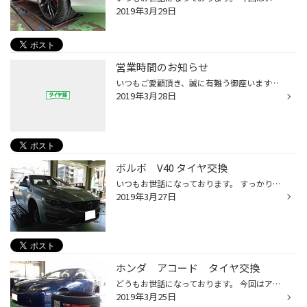
2019年3月29日
営業時間のお知らせ
いつもご愛顧頂き、誠に有難う御座います。 当店、タイヤ館西荻窪は2019年１月より営業時間が変更となりました。 現在、朝10:00～夜18:30までの営業となっております。 営業時間の変更に伴い、最終作業受付は夜18:00までとなっているのでご注意ください。 何卒宜しくお願い申し上げます。
2019年3月28日
ボルボ V40 タイヤ交換
いつもお世話になっております。 すっかり暖かくなり、春の到来をしみじみと感じております。 タイヤ交換も冬用から夏用にシフトしてます。 今回は、ボルボ V40のタイヤ交換をさせて頂きました。 取り付けるタイヤは… POTENZA S007A！ コンフォート性能にも配慮されたPOTENZAです。 新しいタイヤに...
2019年3月27日
ホンダ アコード タイヤ交換
どうもお世話になっております。 今回はアコード ユーロR のタイヤ交換をさせて頂きました。 もともとPOTENZA RE050を履いていましたが、経年劣化により交換となります。 次のタイヤは、、 POTENZA S007Aです！ ドライ・ウェット性能だけでなく、コンフォート性能も配慮されたオススメのタイヤです...
2019年3月25日