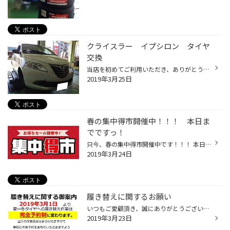
クライスラー イプシロン タイヤ
交換
当店を初めてご利用いただき、ありがとうございます。 クライスラー イプシロンのタイヤ交換を行いました！ 選んでいただいたタイヤは、REGNO GR-XⅡ！ 2月1日より販売を開始した新レグノ！ 先代と比較して、静粛性が向上したモデルになります。 タイヤワックス、ホイール清掃して仕上げます！ この...
2019年3月25日
春の集中得市開催中！！！ 本日ま
でですっ！
只今、春の集中得市開催中です！！！ 本日3月24日までです！！！ 大好評の新型タイヤ REGNO GR-XⅡも各サイズ在庫を揃えております！ その他用品も入荷中！ 又、今年も花粉の襲来です！！！タイヤ館西荻窪では花粉対策として、車内空間をクリーンに保つ為のエアコンフィルターと視界をクリヤーに保つ...
2019年3月24日
履き替えに関するお願い
いつもご愛顧頂き、誠にありがとうございます。 タイヤ館西荻窪店では、2019年3月1日より、 夏⇔冬タイヤへの履き替えが完全予約制となっております。 当日の作業受付は承りかねますので、 事前の作業予約をお取りいただきますよう 何卒、よろしくお願い申し上げます。
2019年3月23日