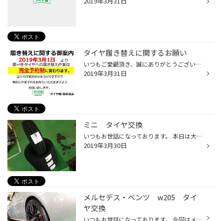
2019年3月31日
タイヤ履き替えに関するお願い
いつもご愛顧頂き、誠にありがとうございます。 タイヤ館西荻窪店は、2019年3月1日より、 冬⇔夏タイヤへの履き替えが完全予約制となっております。 当日の作業受付は承りかねますので、 事前の作業予約をお取りいただきますよう 何卒、よろしくお願い申し上げます。
2019年3月31日
ミニ タイヤ交換
いつもお世話になっております。 本日は大変珍しい車のタイヤ交換をさせて頂きました。 交換するタイヤはこちらです。 SF-248 10インチタイヤになります。 車種はミニ！ こちらのタイヤを綺麗に塗装されたホイールに組み込み。 これでホイールとタイヤのリフレッシュ完了です。
2019年3月30日
メルセデス・ベンツ w205 タイ
ヤ交換
いつもお世話になっております。 今回はメルセデス・ベンツ W205のタイヤ交換をさせて頂きました。 チョイスするタイヤは、POTENZA S007A！ 写真を撮り忘れていたため装着後の写真になりますが… フロントには245/35R19、リアには265/35R19を装着！ 赤いビックキャリパーがただモノではないと主張し...