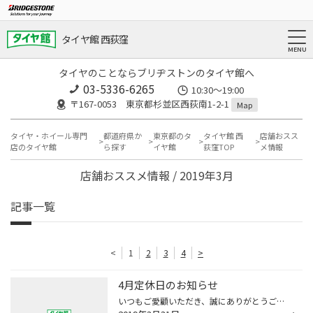
タイヤ館 西荻窪
タイヤのことならブリヂストンのタイヤ館へ
03-5336-6265
10:30～19:00
〒167-0053 東京都杉並区西荻南1-2-1
Map
タイヤ・ホイール専門
都道府県か
東京都のタ
タイヤ館 西
店舗おスス
店のタイヤ館
ら探す
イヤ館
荻窪TOP
メ情報
店舗おススメ情報 / 2019年3月
記事一覧
<
1
2
3
4
>
4月定休日のお知らせ
いつもご愛顧いただき、誠にありがとうございます。 4月は、3日（水）・10日（水）17日（水）24 (水) を定休日とさせて頂きます。 何卒、宜しくお願い申し上げます。