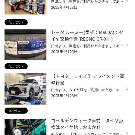
日頃より、当店をご利用いただきましてありがとうございます。 本日は、オイルの点検・交換についてのご紹介です。 オイル交換ならコクピット・タイヤ館にお任せ！ 突然ですが、当店でおクルマのオイルの点検や交換ができることをご存じでしたか？ 専用の器具を用いて、オイルの状態を確認し、 必要...
2025年4月28日
トヨタ ルーミー(型式：M900A)：タ
イヤ交換作業(REGNO GR-XⅢ)
日頃より、当店をご利用いただきましてありがとうございます。 本日は、当店と同じチェーン店の近隣タイヤ館店舗で作業いたしましたタイヤ交換事作業例をご紹介します。 （WEB掲載をご快諾いただきましたお客様！大変感謝しております。いつもご愛顧いただき誠にありがとうございます！！） おクル...
2025年4月28日
【トヨタ ライズ 】アライメント調
整作業
日頃より、タイヤ館をご利用いただき、ありがとうございます。 さて、当店と同じチェーン店の近隣タイヤ館店舗で作業いたしましたアライメント調整作業をご紹介します。 （WEB掲載をご快諾いただきましたお客様！大変感謝しております。いつもご愛顧いただき誠にありがとうございます！！） おクル...
2025年4月28日
ゴールデンウィーク直前！タイヤ点
検はタイヤ館におまかせ！
もうすぐ、「ゴールデンウィーク」ですね。 たくさんの方がお出かけになるゴールデンウィークは特に、タイヤやおクルマのトラブルが急増しがちです。 例年、高速道路などでの「タイヤの空気圧不足」によるトラブルが増加する傾向ですので お出かけ前に、しっかり「タイヤ点検」をして備えましょう！...