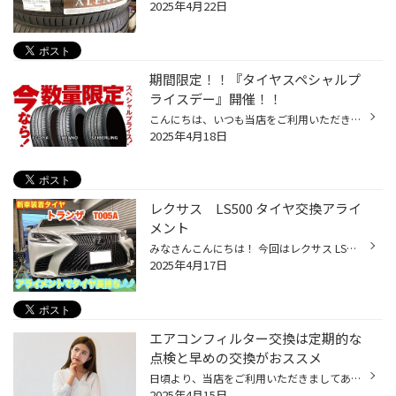
2025年4月22日
期間限定！！『タイヤスペシャルプ
ライスデー』開催！！
こんにちは、いつも当店をご利用いただきましてありがとうございます。 本日より、コクピット・タイヤ館におきまして、 期間限定！ サイズ限定！！ 数量限定！！！ お得にお買い求めいただける、「タイヤスペシャルプライスデー」がスタートします！ お得なタイヤのご紹介！！ ワゴンR、N-BOX、タン...
2025年4月18日
レクサス LS500 タイヤ交換アライ
メント
みなさんこんにちは！ 今回はレクサス LSの新車装着タイヤで交換を実施！ タイヤはブリヂストン！ トランザ T005A RFT（ランフラット） 245/45R20 99V トランザってタイヤ聞いた事ありますか〜？ ブリヂストンの専門店だからこそ、ご紹介出来るモデルもございます！！ 新品タイヤに交換後はアライメ...
2025年4月17日
エアコンフィルター交換は定期的な
点検と早めの交換がおススメ
日頃より、当店をご利用いただきましてありがとうございます。 本日は、エアコンフィルターの点検・交換についてのご紹介です。 エアコンフィルター交換ならコクピット・タイヤ館にお任せ！ 突然ですが、当店でおクルマのエアコンフィルターの点検や交換ができることをご存じでしたか？ プロのスタ...
2025年4月15日