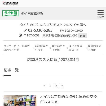
タイヤ館 西荻窪
タイヤのことならブリヂストンのタイヤ館へ
03-5336-6265
10:30～19:00
〒167-0053 東京都杉並区西荻南1-2-1
Map
タイヤ・ホイール専門
都道府県か
東京都のタ
タイヤ館 西
店舗おスス
店のタイヤ館
ら探す
イヤ館
荻窪TOP
メ情報
店舗おススメ情報 / 2025年4月
記事一覧
<
1
2
>
オイルは定期的な点検と早めの交換
がおススメ