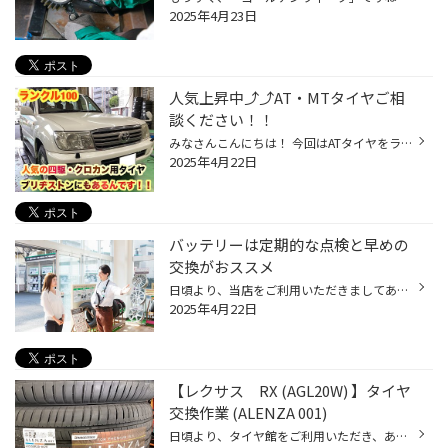
2025年4月23日
人気上昇中⤴︎⤴︎AT・MTタイヤご相
談ください！！
みなさんこんにちは！ 今回はATタイヤをランクル100に取付！！ A/T001 サイズ 275/65R17 115S オン・オフロードこれでバッチリ！！ ATタイヤの良い所ですね〜 見た目も良くなるので気になる方はぜひご相談下さい。
2025年4月22日
バッテリーは定期的な点検と早めの
交換がおススメ
日頃より、当店をご利用いただきましてありがとうございます。 本日は、バッテリーの点検・交換についてのご紹介です。 バッテリー交換ならコクピット・タイヤ館にお任せ！ 突然ですが、当店でおクルマのバッテリーの点検や交換ができることをご存じでしたか？ 専用の器具を用いて、バッテリーの状...
2025年4月22日
【レクサス RX (AGL20W) 】タイヤ
交換作業 (ALENZA 001)
日頃より、タイヤ館をご利用いただき、ありがとうございます。 さて、当店と同じチェーン店の近隣タイヤ館店舗で作業いたしましたタイヤ交換作業をご紹介します。 （WEB掲載をご快諾いただきましたお客様！大変感謝しております。いつもご愛顧いただき誠にありがとうございます！！） おクルマ：レ...