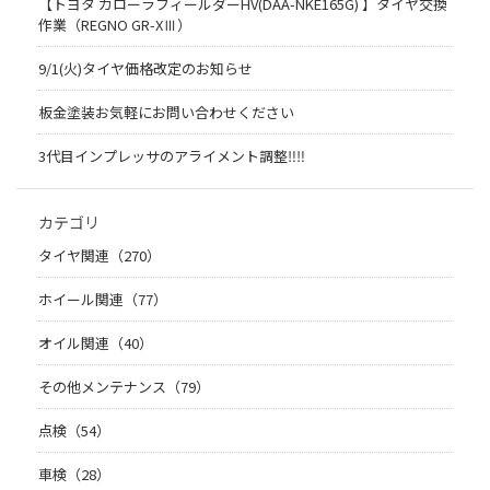
【トヨタ カローラフィールダーHV(DAA-NKE165G) 】タイヤ交換
作業（REGNO GR-XⅢ）
9/1(火)タイヤ価格改定のお知らせ
板金塗装お気軽にお問い合わせください
3代目インプレッサのアライメント調整‼︎‼︎
カテゴリ
タイヤ関連（270）
ホイール関連（77）
オイル関連（40）
その他メンテナンス（79）
点検（54）
車検（28）