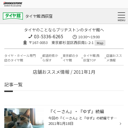
タイヤ館 西荻窪
タイヤのことならブリヂストンのタイヤ館へ
03-5336-6265
10:30～19:00
〒167-0053 東京都杉並区西荻南1-2-1
Map
タイヤ・ホイール専門
都道府県か
東京都のタ
タイヤ館 西
店舗おスス
店のタイヤ館
ら探す
イヤ館
荻窪TOP
メ情報
店舗おススメ情報 / 2011年1月
記事一覧
『くーさん』・『ゆず』続編
今回の『くーさん』と『ゆず』の続編です（*^_^*） 今回は『くーさん』獲物を見つける編です（＾ｕ＾） 『ゆず』ソファで爆睡編です(T_T)/~~~ 又次回をお楽しみにぃ（＾◇＾）
2011年1月18日