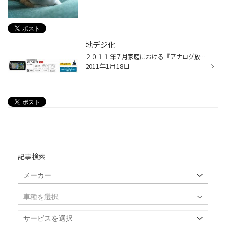
地デジ化
２０１１年７月家庭における『アナログ放送』から 『デジタル放送』へ切り替えは、みなさんご存知 ですよね（*^_^*） それに伴い、車載のAV/ナビのTVも『アナログ』も 見れなくなってしまいますよ(T_T)/~~~ そこで当店でも、今が旬のポータブルナビから 地デジチューナーまで取り揃えています。 こ...
2011年1月18日
記事検索