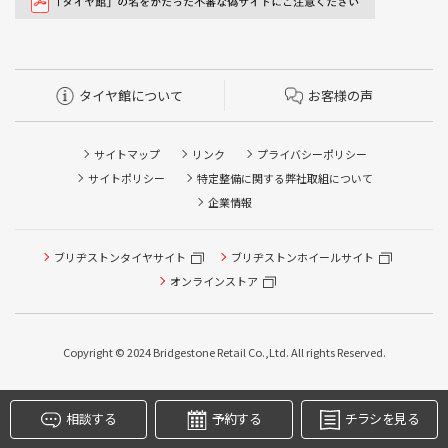
タイヤ館について
お客様の声
サイトマップ
リンク
プライバシーポリシー
サイトポリシー
特定整備に関する弊社取組について
企業情報
ブリヂストンタイヤサイト
ブリヂストンホイールサイト
タイヤ点検・安全点検/タイヤ履き替え/オイル交換/その他
ピット作業の予約
オンラインストア
クローク契約会員専用タイヤ履き替え※タイヤ履き替えを
希望のクローク契約会員の方はこちらを選択ください
Copyright © 2024 Bridgestone Retail Co.,Ltd. All rights Reserved.
本日のタイヤ履き替え順番待ち予約 ※クローク契約会員の
方はご利用いただけません
相談する
予約する
チラシを見る