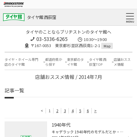
タイヤ館 西荻窪
タイヤのことならブリヂストンのタイヤ館へ
03-5336-6265
10:30～19:00
〒167-0053 東京都杉並区西荻南1-2-1
Map
タイヤ・ホイール専門
都道府県か
東京都のタ
タイヤ館 西
店舗おスス
店のタイヤ館
ら探す
イヤ館
荻窪TOP
メ情報
店舗おススメ情報 / 2014年7月
記事一覧
<
1
2
3
4
5
6
>
1940年代
キャデラック 1940年代のモデルだとか・・・・。 映画「スタンド・バイ・ミー」なんかでは見ますが、こんなレトロなクルマがまだ走っていると は・・・。 アメ車のコンテストで優勝した実績もあるUさんのキャデラック。 大事に乗り続けて下さいね！