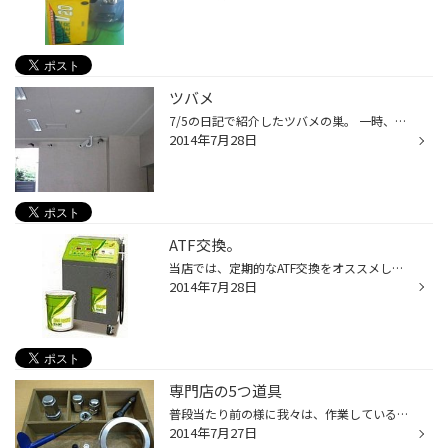
ツバメ
7/5の日記で紹介したツバメの巣。 一時、ヒナが巣から落ちて大変な状態に・・・・。 マンションの住民が動物病院に連れて行き一命を取り留めました。 そして無事に回復したのか元気に4羽飛び立っていきました。 巣立った後も、まだ飛び方の上手くない若い鳥は雑食性の高いカラスや猛禽類のワシやハ...
2014年7月28日
ATF交換。
当店では、定期的なATF交換をオススメしています。 ATFって、どんな働きをしているか簡単にご説明します。 ・エンジンの力をATミッションに伝える「伝達油」 ・ATの制御部を油圧で作動させる「作動油」 ・ATミッション各パーツの潤滑をさせる「潤滑油」 大きく分けると、上記3つの働きをしています...
2014年7月28日
専門店の5つ道具
普段当たり前の様に我々は、作業しているものかもしれませんが・・・・。 一般の方にとっては初めてのもの・・・・。 どういう部品で取り付けられていて、どういう部品を交換して、どういう作業を行ったの か・・・・。 ここが伝わった状態にならないと価値が生まれません。 ただ高いだけの何か・・...
2014年7月27日