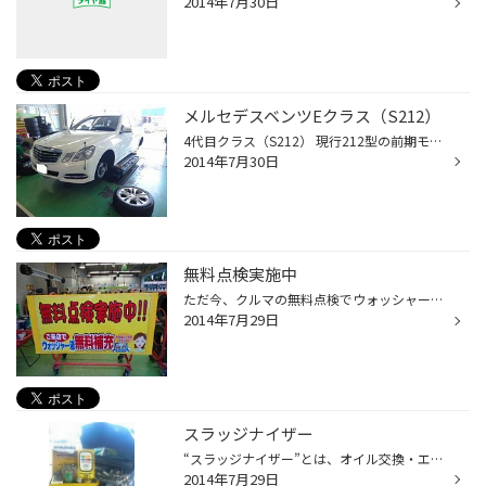
2014年7月30日
メルセデスベンツEクラス（S212）
4代目クラス（S212） 現行212型の前期モデルです。 タイヤサイズは 245/45R17、 245/40R18、265/35R18 255/35R19、285/30R19 グレードによって色々あります。 W212/S212/C207/A207は、メルセデス・ベンツの4代目Eクラスを指すコードネームです。頭文字の“W”はセダン、“S”はステーションワゴン、“C”...
2014年7月30日
無料点検実施中
ただ今、クルマの無料点検でウォッシャー液を無料補充しています(^_^)/ ウォッシャー液は油膜を落とすノーマルタイプと撥水用の2種類をご用意しています。 お好きな方をお申し付けください。 タイヤの空気圧、タイヤのひび割れ、残溝チェック、エンジンオイル、ATF、バッテリー、エア コンフィルタ...
2014年7月29日
スラッジナイザー
“スラッジナイザー”とは、オイル交換・エレメント交換時に専用の機材を使い、専用フラッシングオイルを強い圧力でエンジン内部を洗浄する機械の事です。 普通のフラッシングと何が違うの？？ 通常のフラッシング作業は、フラッシングオイルという洗浄用オイルを入れてエンジンをアイドリングさせて...
2014年7月29日