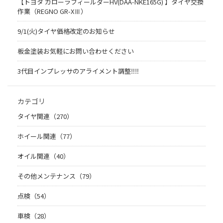
【トヨタ カローラフィールダーHV(DAA-NKE165G) 】タイヤ交換
作業（REGNO GR-XⅢ）
9/1(火)タイヤ価格改定のお知らせ
板金塗装お気軽にお問い合わせください
3代目インプレッサのアライメント調整‼︎‼︎
カテゴリ
タイヤ関連（270）
ホイール関連（77）
オイル関連（40）
その他メンテナンス（79）
点検（54）
車検（28）