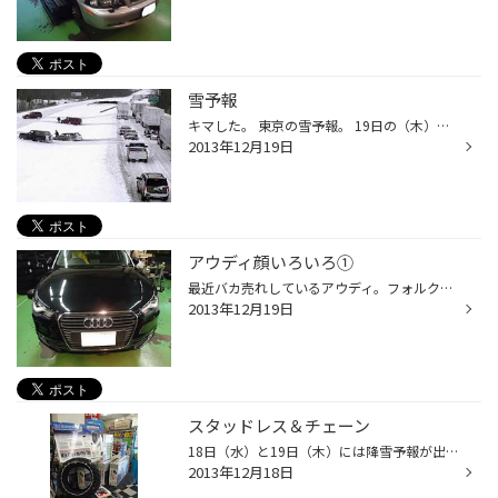
雪予報
キマした。 東京の雪予報。 19日の（木）にかけての雪予報。 気象庁は関東甲信では19日朝にかけて広い範囲で雪となり、山沿いでは大雪になるとして、路面の凍結や交通の乱れに注意を呼び掛けています。関東南部の平野部でも雪が積もる所がある見込み。 雪予報があると途端にタイヤ屋は大混雑します...
2013年12月19日
アウディ顔いろいろ①
最近バカ売れしているアウディ。フォルクスワーゲングループの中核を担うプレミアム部門。 最近のアウディの特徴がこのシングルフレームグリル。最近ではレクサス、トヨタ、マツダも 前から見ると似たような感じですよね。どこのメーカーが元祖か知りませんけど・・・・。 ①アウディA1 VWポロと基本...
2013年12月19日
スタッドレス＆チェーン
18日（水）と19日（木）には降雪予報が出ている東京。 実際に雪が降ってくると身動き取れない為、雪が降る前が一番忙しいタイヤ業界。 この時期になると物量も少なくなってくる時期。 特に職人さん、営業車で使うハイエース、キャラバン、軽のバン車のスタッドレスタイヤ、チェ ーンが毎年完売しま...
2013年12月18日