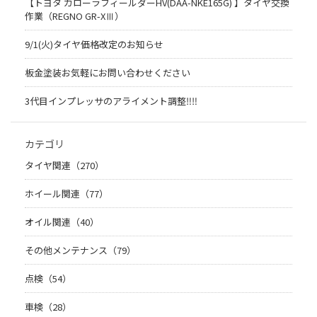
【トヨタ カローラフィールダーHV(DAA-NKE165G) 】タイヤ交換
作業（REGNO GR-XⅢ）
9/1(火)タイヤ価格改定のお知らせ
板金塗装お気軽にお問い合わせください
3代目インプレッサのアライメント調整‼︎‼︎
カテゴリ
タイヤ関連（270）
ホイール関連（77）
オイル関連（40）
その他メンテナンス（79）
点検（54）
車検（28）