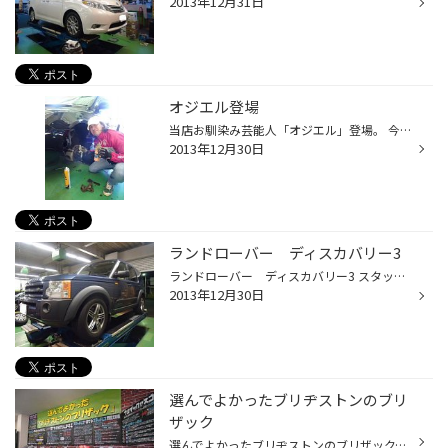
2013年12月31日
オジエル登場
当店お馴染み芸能人「オジエル」登場。 今回の作業は夏タイヤ交換。いつもありがとうございます。 車好きのオジエルは、いつもホイールの裏側の清掃、ハブボルト周りのグリスアップ等、 愛車をピカピカにしています。 そして、トークは年始のTV番組の話。 「日本ツウ学院 新春スペシャル」 （テレ...
2013年12月30日
ランドローバー ディスカバリー3
ランドローバー ディスカバリー3 スタッドレス取り付けです。 純正サイズは255/60R18です。ディスカバリー3専用サイズです。 エアサス車の為、ジャッキアップモードで専用リフトで作業します。 ジャッキアップポイントを間違えると、エアサスが伸びきってしまい壊れてしまいます。 信頼と実績のあ...
2013年12月30日
選んでよかったブリヂストンのブリ
ザック
選んでよかったブリヂストンのブリザック。 北海道、東北地区で装着率ナンバー1のブリザック。 一般のドライバーは約4割、タクシードライバーは約7割がブリザック装着です。 この数字驚異的です。天下のトヨタでもこのシェアはないですよね？ 雪国ではスタッドレスタイヤは生活必需品。どのような路...