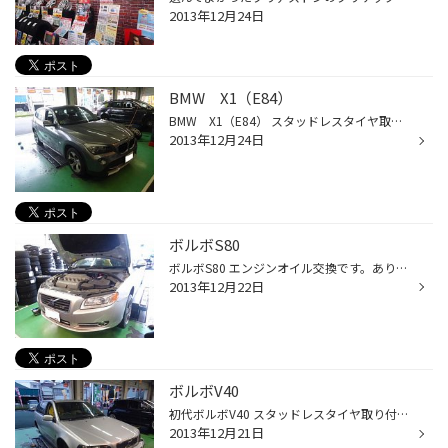
2013年12月24日
BMW X1（E84）
BMW X1（E84） スタッドレスタイヤ取り付けです。ありがとうございます。 夏タイヤは225/45R18ですが、スタッドレスタイヤは225/50R17。 パンクしても走行できるランフラットタイヤですが、ノーマルタイヤ（非ランフラット）を装着 する場合はトランクにパンク修理キットを搭載すればOK。 タイヤサ...
2013年12月24日
ボルボS80
ボルボS80 エンジンオイル交換です。ありがとうございます。 オイルは世界のクルマが認めたモービル1。 新車時の工場充填油としても有名なオイルです。 こちらのS80はV8エンジン。ボルボが誇るフラッグシップエンジンです。 タイヤサイズも大口径の245/40R18。最近の輸入車御用達サイズです。 ボル...
2013年12月22日
ボルボV40
初代ボルボV40 スタッドレスタイヤ取り付けです。ありがとうございます。 初代V40の生産は、当時オランダ政府・三菱自動車工業がボルボの合弁会社であったネッドカーで行われていました。同じ工場でプラットフォームを共有する三菱・カリスマとともに生産。 三菱ハブを使用していた為、ホイールPCD...
2013年12月21日