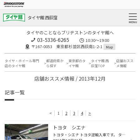
タイヤ館 西荻窪
タイヤのことならブリヂストンのタイヤ館へ
03-5336-6265
10:30～19:00
〒167-0053 東京都杉並区西荻南1-2-1
Map
タイヤ・ホイール専門
都道府県か
東京都のタ
タイヤ館 西
店舗おスス
店のタイヤ館
ら探す
イヤ館
荻窪TOP
メ情報
店舗おススメ情報 / 2013年12月
記事一覧
<
1
2
3
4
>
トヨタ シエナ
トヨタ・シエナ トヨタ逆輸入車です。 タイヤサイズは235/55R18。スタッドレスタイヤ取付けです。 ありがとうございます。 北米では大人気のシエナ。クライスラーグランドボイジャー、ダッジキャラバン等と並ぶ、ミニバンです。 タイヤサイズは、ハリアー、ヴァンガード、RAV-4等と同じです。 在庫...