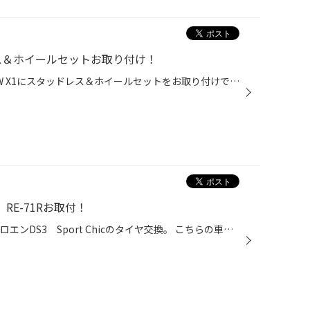
ッドレス＆ホイールセットお取り付け！
スタッフの山本です。 今回はBMW X1にスタッドレス＆ホイールセットをお取り付けです。 純正のスタイルを大切にされるお客様なので、 ＢＭＷ・ベンツ・アウディ・ＶＷ・ボルボ等の純正ホイールを 生産しているBORBET社のホイールをお選び頂きました。 さすが純正ホイールを生産しているだけあり、ホ...
c RE-71Rお取付！
スタッフの山本です。 今回はシトロエンDS3 Sport Chicのタイヤ交換。 こちらの車両、６速マニュアルです。 最高出力は156ps/6,000rpm、最大トルクは240Nm 車重は1,190kg。 マニュアルトランスミッション＋この数字を見るとホットハッチ好きな方には堪ら ないと思います。実際ホットハッチ好きの...