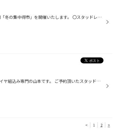
11/14（土）～11/23（月）の期間「冬の集中得市」を開催いたします。 〇スタッドレスタイヤセット 〇お得な夏タイヤセット 〇お得なメンテナンス商品 などなどお得な商品をご用意してお待ちしております。 チラシにタイヤにお使い頂ける割引クーポンもついてますo(^▽^)o ※チラシは店頭にも有ります...
スタッフの山本です！というかタイヤ組込み専門の山本です。 ご予約頂いたスタッドレスタイヤ＆ホイールセットの今日も沢山組込みをさせて頂きました その中でも気になったホイール。 Audi S3に取り付け予定の スポーツテクニック モノ１０ ビジョンと ブリザックＶＲＸのセットです。 こちらのホ...
<
1
2
>