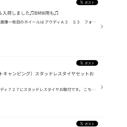
ール入荷しました♫BMW用も♫
アロイホイール担当の山本です！ 画像一枚目のホイールは アウディＡ３ Ｓ３ フォルクスワーゲン ゴルフ５，６，７ ゴルフＲ等に 装着できるスタッドレス用ホイールです。 ホイール名はエッティンガーＲＸ。 こちらのホイール。ホイールカラーがなかなか変わっていて、 黒ベースに外側とセンタ...
トキャンピング）スタッドレスタイヤセットお
スタッフの山本です。 今回はインディ７２７にスタッドレスタイヤお取付です。 こちらの車両、最近流行のコンパクトキャンピングカーです。 ダイハツのハイゼットをベースにキャンピング仕様に架装されています。 商用のハイゼットがベースなので、ライトトラック用の LTタイヤが装着されています。...