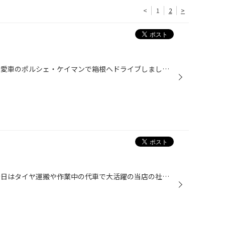
<
1
2
>
スタッフの山本です！ 先日友人と愛車のポルシェ・ケイマンで箱根へドライブしました。 愛車と言うのは冗談で、レンタカーのケイマンを借りてドライブです(笑) 2015年モデルで走行距離の少ないケイマンを借りる事が出来たので ラッキーでした(•̀ω•́ )ゝ✧ しかもキャンペーン中という事で、安く借り...
メンテナンス担当の横川です！ 今日はタイヤ運搬や作業中の代車で大活躍の当店の社用車ハイゼットの バッテリー交換をしました。 社用車なので、毎日日常点検をして定期的にメンテナンスをしていますが ２年前に交換したバッテリーがだいぶ弱っているのを発見しました。 このクルマの使い方は毎日店...