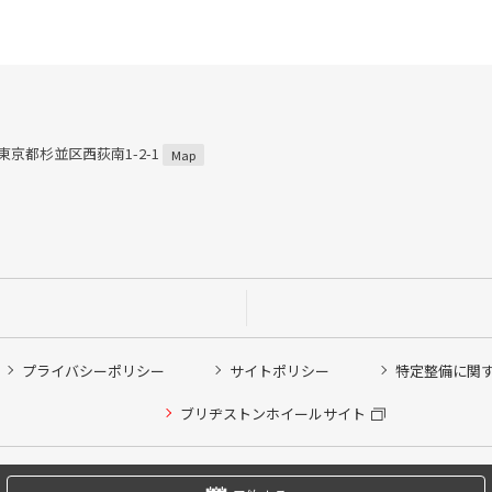
3 東京都杉並区西荻南1-2-1
Map
プライバシーポリシー
サイトポリシー
特定整備に関
他ピット作業の予約
ブリヂストンホイールサイト
希望のクローク契約会員の方はこちらを選択ください
の方はご利用いただけません
Copyright © 2024 Bridgestone Retail Co.,Ltd. All rights Reserved.