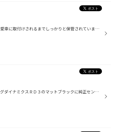
雨風凌げるタイヤ倉庫。 お客様の愛車に取付けされるまでしっかりと保管されています。 Q. 乗用車用タイヤは、製造から販売までの在庫期間中に性能変化するの？ A. 適正に保管された乗用車用夏タイヤは、3年間は同等の性能を保つことが 確認されています。 ブリヂストンのタイヤは適正保管されてい...
前回の日記の続きです。 レーシングダイナミクスＲＤ３のマットブラックに純正センターキャップの 組み合わせの画像です。車両はＢＭＷ ５シリーズ（Ｆ１０） ＲＤ３はＲＦＴ（ランフラットタイヤ）に対応です。 スタッドレスタイヤ用の安いホイールが欲しいけど、ダサいのは嫌だなぁ なんて方にオ...