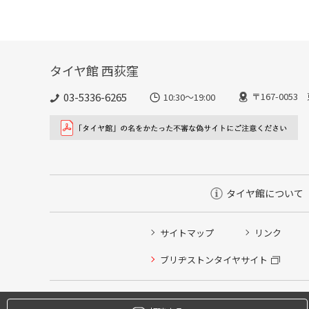
タイヤ館 西荻窪
03-5336-6265
〒167-005
10:30～19:00
タイヤ館について
サイトマップ
リンク
タイヤ点検・安全点検/タイヤ履き替え/オイル交換/その
ブリヂストンタイヤサイト
クローク契約会員専用タイヤ履き替え※タイヤ履き替えを
本日のタイヤ履き替え順番待ち予約 ※クローク契約会員