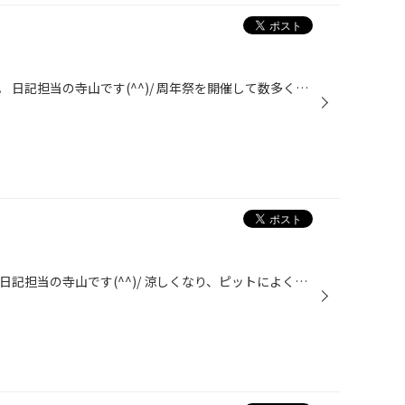
いつもお世話になっていおります。 日記担当の寺山です(^^)/ 周年祭を開催して数多くのお客様にご来店していただき、ありがとうございますm(__)m 抽選会の景品も残りわずかとなっております。 なくなり次第抽選会は終了となりますので、ご了承ください。 それでは、作業紹介をさせていただきます。 ...
いつもお世話になっております。 日記担当の寺山です(^^)/ 涼しくなり、ピットによく蚊が飛ぶようになり、日々格闘しております(-_-;) 今日も作業の紹介を行っていこうと思います。 トヨタ シエンタ いつも当店をご利用いただいてるお客様の車です(^^)/ 夏タイヤがそろそろ交換時期ということで、交...