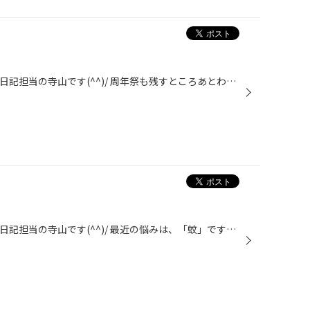
いつもお世話になっております。 日記担当の寺山です(^^)/ 周年祭も残すところあとわずか！ 皆様、増税前の準備はお済でしょうか？ 僕はまだ終わってません（笑） 本日も多くのお客様にご来店していただきました(^^♪ いつも通り抜粋して紹介させていただきますm(__)m ホンダ アコード ツアラー 一台...
いつもお世話になっております。 日記担当の寺山です(^^)/ 最近の悩みは、「蚊」ですね(^^; こうやってスタッフ日記を書いている間も、事務所で蚊と闘っております（笑） しょうもない蛇足は置いておいて… 作業の紹介をいつも通りしていきたいと思います！ トヨタ シエンタ 増税前にタイヤ交換をし...