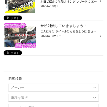
本日ご紹介の作業は ホンダ フリードの エンジンオイル交換です。 今回ご使用のオイルは デュアルサポート 0-WIDE 部分合成油 SＰ規格 使用した量のみをご精算する 量り売りタイプですので 余らさず、経済的です。 ピット入庫前準備 シートカバー、ハンドルカバーを かけさせて頂いています。 それ...
2025年10月3日
サビ対策していきましょう！
こんにちは タイトルにもあるように 皆さんは愛車の対策していますか？ 新潟の対策と言えば(￣ー￣) そう！(｀･ω･´) 錆です！！ ということで今回は 錆から愛車を守るための 【WURTH アンダーボディーシール】 防錆施工のご紹介です。 ウルト アンダーボディーシールとは 1. 優れた防錆力と定着性を...
2025年10月3日
記事検索