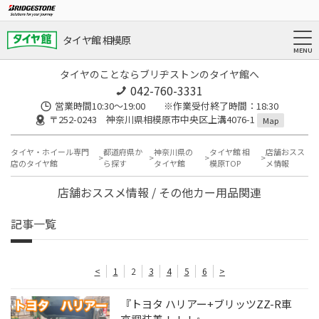
タイヤ館 相模原
タイヤのことならブリヂストンのタイヤ館へ
042-760-3331
営業時間10:30～19:00 ※作業受付終了時間：18:30
〒252-0243 神奈川県相模原市中央区上溝4076-1
Map
タイヤ・ホイール専門
都道府県か
神奈川県の
タイヤ館 相
店舗おスス
店のタイヤ館
ら探す
タイヤ館
模原TOP
メ情報
店舗おススメ情報 / その他カー用品関連
記事一覧
<
1
2
3
4
5
6
>
『トヨタ ハリアー+ブリッツZZ-R車