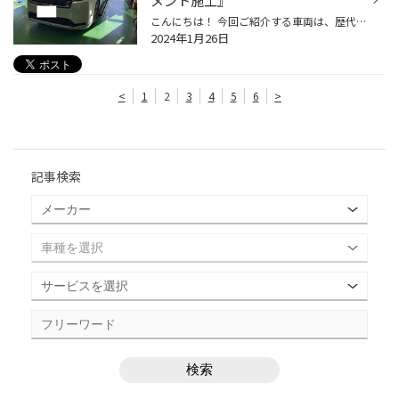
メント施工』
こんにちは！ 今回ご紹介する車両は、歴代の『ステップワゴン』を当店にて 足回り交換を施工頂いている『Y様』の車両になります。 『RP系』のステップワゴンは、初施工となるので 完成後が楽しみです！ それでは施工事例となります。 【車種】ホンダ ステップワゴン 【ダウンサス】RS-R Ti2000 ハー...
2024年1月26日
<
1
2
3
4
5
6
>
記事検索