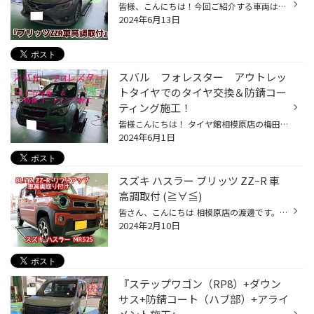
皆様、こんにちは！今回ご紹介する車両は、 いつも当店をご利用頂いている『S様』の 『トヨタマークX』を ご紹介いたします。 まずは、足回りを着手という事で車高調をご購入頂きました。 それでは施工事例となります。 【車種】トヨタ マ－クX 【車高調】ブリッツ ダンパ-ZZR 【防錆】車両下回り防...
2024年6月13日
スバル フォレスター アウトレッ
トタイヤでのタイヤ交換＆防錆コー
ティング施工！
皆様こんにちは！ タイヤ館相模原店の梅田です 本日ご紹介させていただきますのは スバル フォレスターの タイヤ交換と 防錆コーティング施工作業のご紹介です。 来店時お客様より空気圧センサーの異常のランプが点滅しているので タイヤを点検してほしいということで お客様よりお車をお預かりして...
2024年6月1日
スズキ ハスラー ブリッツ ZZｰR 車
高調取付 (≧∀≦)
皆さん、こんにちは 相模原店の渡邊です。 当HPをご覧いただきありがとうございます。 本日はスズキ ハスラー MR52Sの 車高調取り付けをご紹介致します。 交換をご検討頂いている理由は 走行距離も13万km走行しカーブ時のフラツキが 酷くなったため交換するなら一緒にリフトアップも しちゃえ！とい...
2024年2月10日
『ステップワゴン（RP8）+ダウン
サス+防錆コート（ハブ部）+アライ