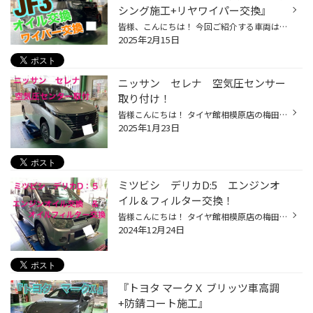
シング施工+リヤワイパー交換』
皆様、こんにちは！ 今回ご紹介する車両は、いつも当店をご利用頂いている 『U様』のN-BOXカスタムになります。 エンジンオイル交換時期でオイル交換だけの予定でしたが リヤ部からワイパ－使用時に異音がするとの事で 確認してみると リヤワイパーのゴムが切れていて どうやら その場所からの異音...
2025年2月15日
ニッサン セレナ 空気圧センサー
取り付け！
皆様こんにちは！ タイヤ館相模原店の梅田です 本日はニッサン セレナに 空気圧センサー（TPMS)をお取り付けしていきます！ 空気圧センサーとは？ 空気圧センサーとは 走行中タイヤの空気圧を監視し 異常がある場合には異常を知らせてくれる システムです。 さっそく作業に入りましょう！ 空気圧セ...
2025年1月23日
ミツビシ デリカD:5 エンジンオ
イル＆フィルター交換！
皆様こんにちは！ タイヤ館相模原店の梅田です 本日ご紹介するのは ミツビシ デリカD:5の エンジンオイル交換 オイルフィルター交換作業です。 早速エンジンオイルを抜いていきます 前回交換から半年 ただ距離が1万㎞ほど走行されているとの事で 抜けてきたオイルはかなり汚れを含んでおりました。 ...
2024年12月24日
『トヨタ マークＸ ブリッツ車高調
+防錆コート施工』