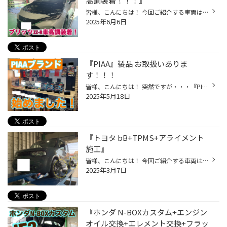
高調装着！！！』
皆様、こんにちは！ 今回ご紹介する車両は、大口径ホイールを装着し 更にスタイリッシュに仕上げる為に車高調を装着頂いた 『トヨタ ハリアー』の施工事例になります。 『スタイリッシュ』+『走行安定性』を求めるのであれば やはり車高調装着ですね・・・ それでは施工事例となります。 【車種】ト...
2025年6月6日
『PIAA』製品 お取扱いありま
す！！！
皆様、こんにちは！ 突然ですが・・・『PIAA』ブランドのお取扱いを始めました！！！ 以前から『ワイパー』などはお取扱いが ありましたが 『ライトニング』や『エンジンオイルフィルター』なども 始めました！！！ ご興味のある方は 是非とも お立ち寄り下さい！！！ ↓↓↓ 『PIAA』製品 お取扱い始...
2025年5月18日
『トヨタ bB+TPMS+アライメント
施工』
皆様、こんにちは！ 今回ご紹介する車両は、タイヤの空気圧を管理する『TPMS』と クルマの骨盤矯正である『アライメント』を施工した事例になります。 タイヤの管理とアライメントは重要ですよね・・・ それでは施工事例となります。 【車種】トヨタ bB 【TPMS】空気圧センサー 【アライメント】車...
2025年3月7日
『ホンダ N-BOXカスタム+エンジン
オイル交換+エレメント交換+フラッ