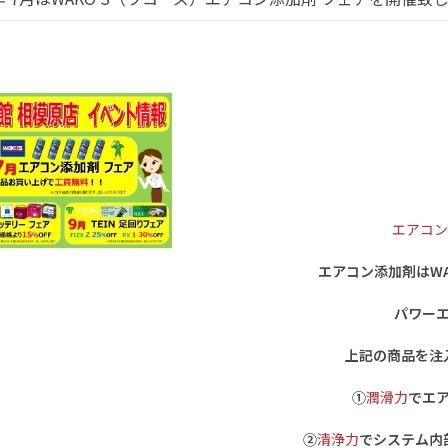
エアコン
エアコン添加剤はWA
パワー
上記の商品を注
①
潤滑力
でエ
②
清浄力
でシステム内