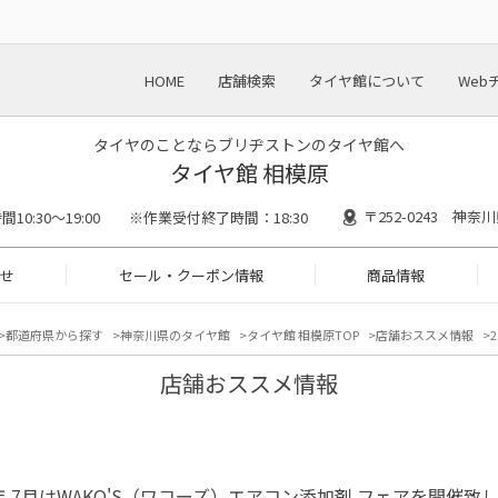
HOME
店舗検索
タイヤ館について
Web
タイヤのことならブリヂストンのタイヤ館へ
タイヤ館 相模原
〒252-0243 神奈
間10:30～19:00 ※作業受付終了時間：18:30
せ
セール・クーポン情報
商品情報
都道府県から探す
神奈川県のタイヤ館
タイヤ館 相模原TOP
店舗おススメ情報
店舗おススメ情報
5年 7月はWAKO'S（ワコーズ）エアコン添加剤 フェアを開催致