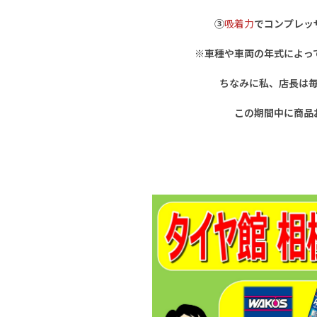
③
吸着力
でコンプレッ
※車種や車両の年式によっ
ちなみに私、店長は
この期間中に商品