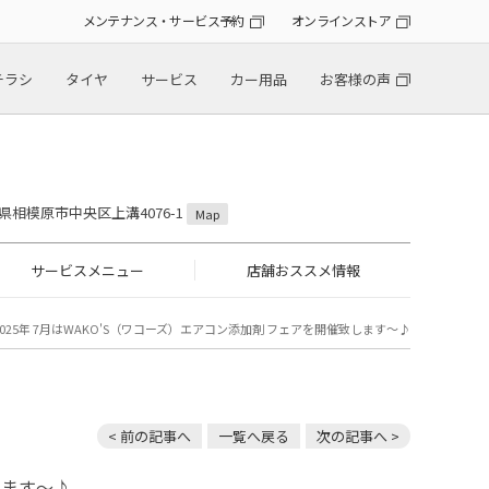
メンテナンス・サービス予約
オンラインストア
チラシ
タイヤ
サービス
カー用品
お客様の声
川県相模原市中央区上溝4076-1
Map
サービスメニュー
店舗おススメ情報
2025年 7月はWAKO'S（ワコーズ）エアコン添加剤 フェアを開催致します～♪
< 前の記事へ
一覧へ戻る
次の記事へ >
します～♪