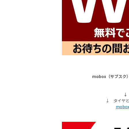
mobox（サブス
↓
↓ タイヤ
mob