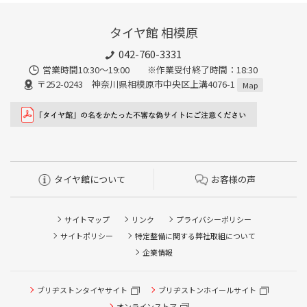
タイヤ館 相模原
042-760-3331
営業時間10:30～19:00 ※作業受付終了時間：18:30
〒252-0243 神奈川県相模原市中央区上溝4076-1
Map
タイヤ館について
お客様の声
サイトマップ
リンク
プライバシーポリシー
サイトポリシー
特定整備に関する弊社取組について
企業情報
タイヤ点検・安全点検/タイヤ履き替え/オイル交換/その他
ブリヂストンタイヤサイト
ブリヂストンホイールサイト
ピット作業の予約
オンラインストア