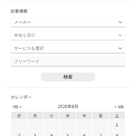
記事検索
カレンダー
2026年8月
7月 <
> 9月
日
月
火
水
木
金
土
1
2
3
4
5
6
7
8