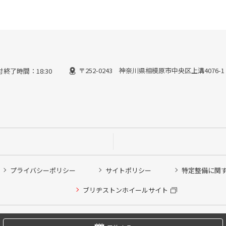
〒252-0243 神奈川県相模原市中央区上溝4076-1
付終了時間：18:30
プライバシーポリシー
サイトポリシー
特定整備に関
他ピット作業の予約
ブリヂストンホイールサイト
希望のクローク契約会員の方はこちらを選択ください
の方はご利用いただけません
Copyright © 2024 Bridgestone Retail Co.,Ltd. All rights Reserved.