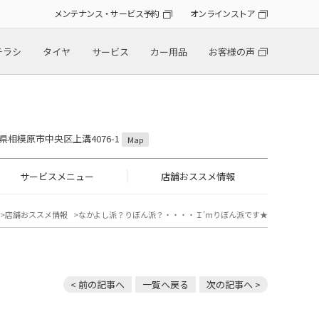
メンテナンス・サービス予約
オンラインストア
チラシ
タイヤ
サービス
カー用品
お客様の声
川県相模原市中央区上溝4076-1
Map
サービスメニュー
店舗おススメ情報
店舗おススメ情報
なかよし派？りぼん派？・・・・Ｉ’ｍりぼん派です★
< 前の記事へ
一覧へ戻る
次の記事へ >