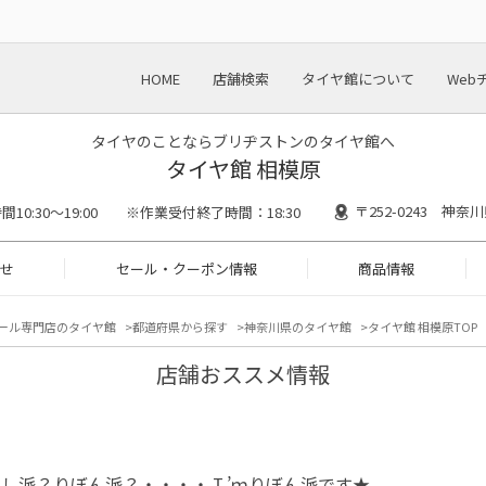
HOME
店舗検索
タイヤ館について
Web
タイヤのことならブリヂストンのタイヤ館へ
タイヤ館 相模原
〒252-0243 神奈
間10:30～19:00 ※作業受付終了時間：18:30
せ
セール・クーポン情報
商品情報
ール専門店のタイヤ館
都道府県から探す
神奈川県のタイヤ館
タイヤ館 相模原TOP
店舗おススメ情報
よし派？りぼん派？・・・・Ｉ’ｍりぼん派です★