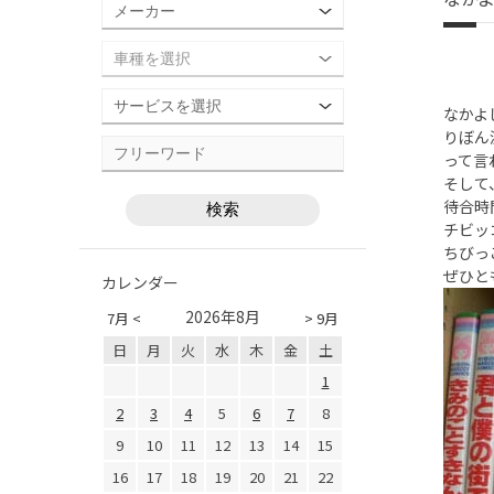
なかよ
りぼん
って言
そして
待合時
チビッ
ちびっ
ぜひと
カレンダー
2026年8月
7月 <
> 9月
日
月
火
水
木
金
土
1
2
3
4
5
6
7
8
9
10
11
12
13
14
15
16
17
18
19
20
21
22