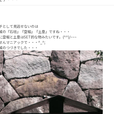
チとして見逃せないのは
城の『石垣』『空堀』『土塁』ですね・・・
に空堀と土塁はSET的な物みたいです。(^^)/~~~
せんマニアックで・・・^_^;
城のつづきでした・・・