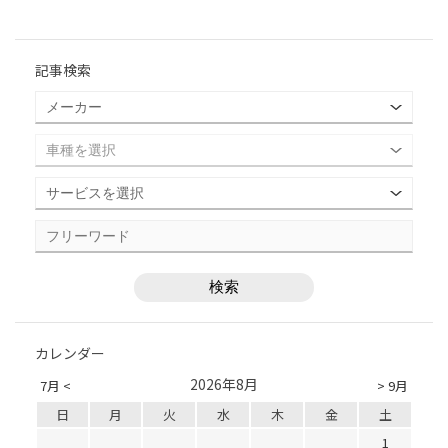
記事検索
カレンダー
2026年8月
7月 <
> 9月
日
月
火
水
木
金
土
1