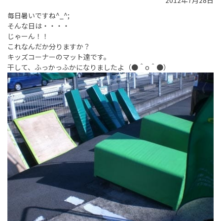
2012年7月28日
毎日暑いですね^_^;
そんな日は・・・・
じゃーん！！
これなんだか分りますか？
キッズコーナーのマット達です。
干して、ふっかっふかになりましたよ（●＾o＾●）