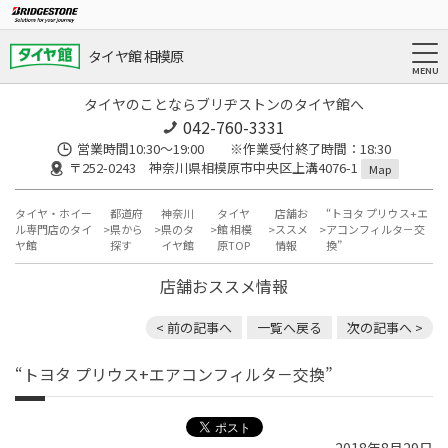
タイヤ館 相模原
タイヤのことならブリヂストンのタイヤ館へ
042-760-3331
営業時間10:30～19:00 ※作業受付終了時間：18:30
〒252-0243 神奈川県相模原市中央区上溝4076-1
Map
タイヤ・ホイー
都道府
神奈川
タイヤ
店舗お
“トヨタ プリウス+エ
ル専門店のタイ
県から
県のタ
館 相模
ススメ
アコンフィルタ－交
ヤ館
探す
イヤ館
原TOP
情報
換”
店舗おススメ情報
< 前の記事へ
一覧へ戻る
次の記事へ >
“トヨタ プリウス+エアコンフィルタ－交換”