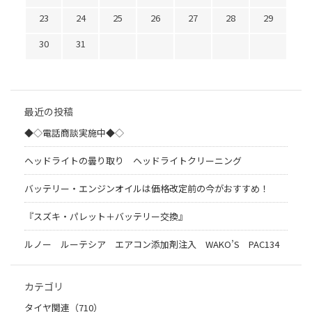
23
24
25
26
27
28
29
30
31
最近の投稿
◆◇電話商談実施中◆◇
ヘッドライトの曇り取り ヘッドライトクリーニング
バッテリー・エンジンオイルは価格改定前の今がおすすめ！
『スズキ・パレット＋バッテリー交換』
ルノー ルーテシア エアコン添加剤注入 WAKO’S PAC134
カテゴリ
タイヤ関連（710）