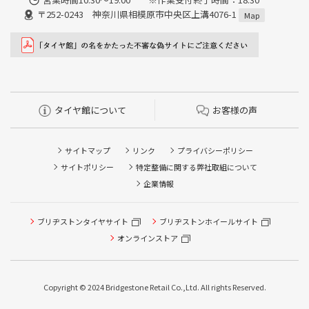
〒252-0243 神奈川県相模原市中央区上溝4076-1
Map
タイヤ館について
お客様の声
サイトマップ
リンク
プライバシーポリシー
サイトポリシー
特定整備に関する弊社取組について
企業情報
タイヤ点検・安全点検/タイヤ履き替え/オイル交換/その他
ブリヂストンタイヤサイト
ブリヂストンホイールサイト
ピット作業の予約
オンラインストア
クローク契約会員専用タイヤ履き替え※タイヤ履き替えを
希望のクローク契約会員の方はこちらを選択ください
Copyright © 2024 Bridgestone Retail Co.,Ltd. All rights Reserved.
本日のタイヤ履き替え順番待ち予約 ※クローク契約会員の
方はご利用いただけません