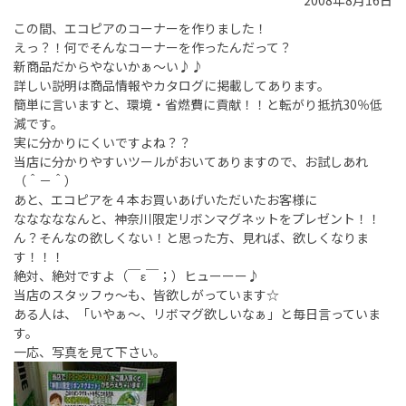
2008年8月16日
この間、エコピアのコーナーを作りました！
えっ？！何でそんなコーナーを作ったんだって？
新商品だからやないかぁ～い♪♪
詳しい説明は商品情報やカタログに掲載してあります。
簡単に言いますと、環境・省燃費に貢献！！と転がり抵抗30％低
減です。
実に分かりにくいですよね？？
当店に分かりやすいツールがおいてありますので、お試しあれ
（＾－＾）
あと、エコピアを４本お買いあげいただいたお客様に
なななななんと、神奈川限定リボンマグネットをプレゼント！！
ん？そんなの欲しくない！と思った方、見れば、欲しくなりま
す！！！
絶対、絶対ですよ（￣ε￣；）ヒューーー♪
当店のスタッフゥ～も、皆欲しがっています☆
ある人は、「いやぁ～、リボマグ欲しいなぁ」と毎日言っていま
す。
一応、写真を見て下さい。