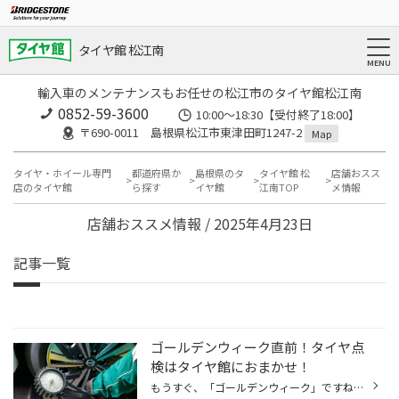
タイヤ館 松江南
輸入車のメンテナンスもお任せの松江市のタイヤ館松江南
0852-59-3600
10:00～18:30【受付終了18:00】
〒690-0011 島根県松江市東津田町1247-2
Map
タイヤ・ホイール専門
都道府県か
島根県のタ
タイヤ館 松
店舗おスス
店のタイヤ館
ら探す
イヤ館
江南TOP
メ情報
店舗おススメ情報 / 2025年4月23日
記事一覧
ゴールデンウィーク直前！タイヤ点
検はタイヤ館におまかせ！
もうすぐ、「ゴールデンウィーク」ですね。 たくさんの方がお出かけになるゴールデンウィークは特に、タイヤやおクルマのトラブルが急増しがちです。 例年、高速道路などでの「タイヤの空気圧不足」によるトラブルが増加する傾向ですので お出かけ前に、しっかり「タイヤ点検」をして備えましょう！...