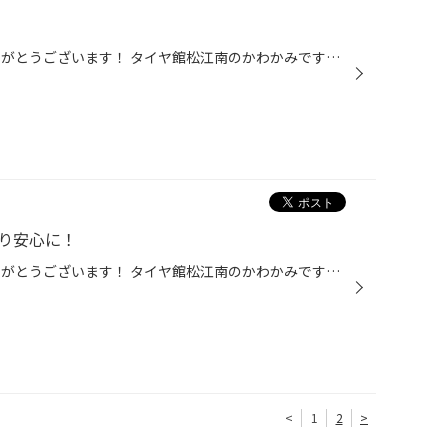
いつも当店のWEBをご覧頂きありがとうございます！ タイヤ館松江南のかわかみです！ 現行B4#系デイズにお乗りの方は要注意です！ 【 リヤウィンカー 】の電球をLEDバルブに交換したら、 【 リヤバンパーのコーナーセンサーが効かない 】 という案件が多発しているようです。 当店でも、B44W デイズ...
より安心に！
いつも当店のWEBをご覧頂きありがとうございます！ タイヤ館松江南のかわかみです！ 今回はデイズ（B44W）のバルブ交換をご紹介！ 「バックランプとウインカーを明るくしたい。」と ご相談を頂き、かわかみお勧めのスフィアライト製品を ご紹介したところ「それでいきます！」と交換になりました。 ...
<
1
2
>