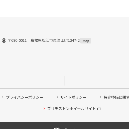
〒690-0011 島根県松江市東津田町1247-2
Map
プライバシーポリシー
サイトポリシー
特定整備に関
他ピット作業の予約
ブリヂストンホイールサイト
希望のクローク契約会員の方はこちらを選択ください
の方はご利用いただけません
Copyright © 2024 Bridgestone Retail Co.,Ltd. All rights Reserved.