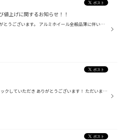
び値上げに関するお知らせ！！
当店をご利用いただき、誠にありがとうございます。 アルミホイール全般品薄に伴い、早めのご予約及び装着を オススメ致します。 また12月は、アルミホイールの値上げも入り、 物流状況及びコストも増の予想となります。 年末まで後僅かとなりますので、お早めに準備の程宜しくお願い致します。
いつもタイヤ館松江南WEBをチェックしていただき ありがとうございます！ ただいまタイヤ館松江南では レディースWEEK開催中です！ スタッドレスへの履き替えと一緒に お得なエンジンオイルやバッテリー・ワイパーなどなど この機会に交換をぜひ！