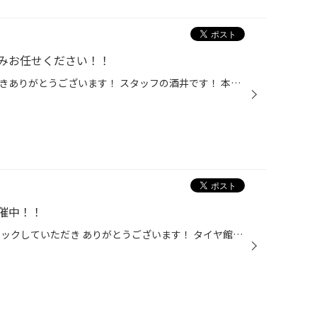
みお任せください！！
いつもタイヤ館松江南をご利用頂きありがとうございます！ スタッフの酒井です！ 本日はヘッドライトコーティングを施工させて頂きました！ いつも当店をご利用頂いているCR-Zのお客様♪ 本日は履き替えでご来店されました。 安全点検をしながら、ふと見るとライトが真っ白にくすんでいます。 これか...
催中！！
いつもタイヤ館松江南WEBをチェックしていただき ありがとうございます！ タイヤ館松江南ではまだまだ冬セール開催中です！ スタッドレスタイヤの履き替えはプロがしっかり取り付け致します！ またエンジンオイルや 冬はトラブルの起きやすいバッテリーもまず点検からお任せ下さい！ 一度エアチェッ...