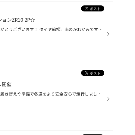
ンZR10 2P☆
いつも当店のWEBをご覧頂きありがとうございます！ タイヤ館松江南のかわかみです！ 今回はアルミホイールのネタです！ WORKさん今年も熱いです！ 先般のワークエモーションRS11に引き続き またまた新商品の発表がありました！ 今度の新商品は【 WORK EMOTION ZR10 2P 】です！ 全エモーションシリ...
ル開催
もうすぐ冬本番来ますね！ 早めの履き替えや準備で冬道をより安全安心で走行しましょう。 新商品のブリザックVRX3はもちろんですが他のスタッドレスタイヤもお得となっておりますのでこの機会をお見逃しなく！！ エンジンオイルや冬上がりやすいバッテリーなどの メンテナンスもお得です！