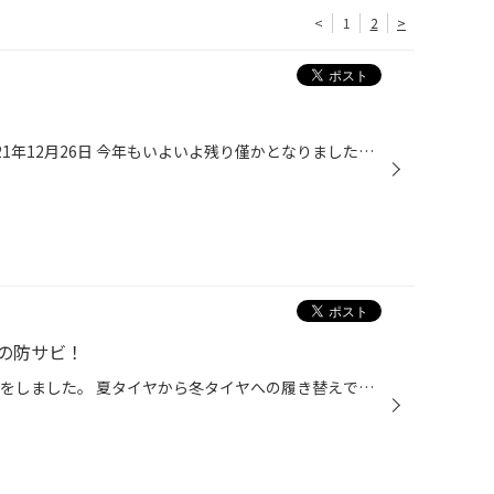
<
1
2
>
開催期間：2021年11月26日～2021年12月26日 今年もいよいよ残り僅かとなりました。今年もコロナの影響で色々な方々が大変な思いをされたことと思います。やっと少しコロナ情勢も落ち着きを見せており、少しずつ普段の生活に戻ってきていると感じます。そのような中でも平素よりタイヤ館を御贔屓に頂...
の防サビ！
N-BOXのハブ防錆とマフラー防錆をしました。 夏タイヤから冬タイヤへの履き替えでご来店されました。 リフトアップしてタイヤを外してみると まだ走行距離が7千キロになっていないのにハブの錆がかなり出ていました。 マフラーも 錆が出ていますね！ これから冬を迎え、凍結防止剤がたくさん撒かれ...