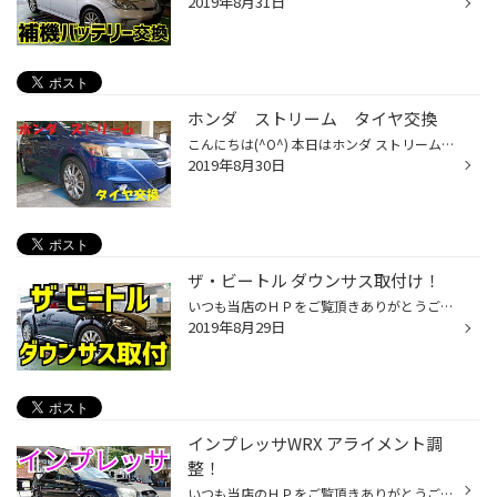
2019年8月31日
ホンダ ストリーム タイヤ交換
こんにちは(^O^) 本日はホンダ ストリームのタイヤ交換をしました！ ありがとうございます！！ 新車からのタイヤを履いておられて もう十年近く使用しているタイヤでした！ レグノ GRVⅡを装着！ また１００km点検でご感想お聞かせ下さい(^^)/
2019年8月30日
ザ・ビートル ダウンサス取付け！
いつも当店のＨＰをご覧頂きありがとうございます！ タイヤ館松江南のかわかみです！ 今回は、ザ・ビートルのダウンサス取付けをご紹介！ こちらが、作業前の純正車高の写真です↓ さぁ！ダウンサスを組んで行きますよ！ 今回は、フォクトランドのダウンサスを取付けいたします！ 濃いピンクのスプリ...
2019年8月29日
インプレッサWRX アライメント調
整！
いつも当店のＨＰをご覧頂きありがとうございます！ タイヤ館松江南のかわかみです！ 今回は、インプレッサWRX STi (GDB)のアライメントをご紹介！ ホイールにセンサーを取付けて、アライメントを測定していきます！ 調整前の数字がコチラ↓ そしてコチラが、完成間近の状態の写真です↓ すみません作...