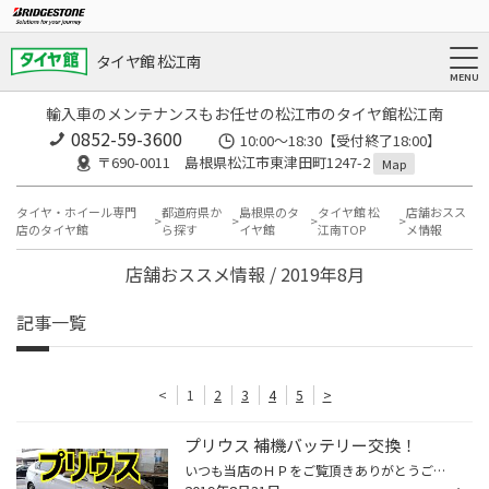
タイヤ館 松江南
輸入車のメンテナンスもお任せの松江市のタイヤ館松江南
0852-59-3600
10:00～18:30【受付終了18:00】
〒690-0011 島根県松江市東津田町1247-2
Map
タイヤ・ホイール専門
都道府県か
島根県のタ
タイヤ館 松
店舗おスス
店のタイヤ館
ら探す
イヤ館
江南TOP
メ情報
店舗おススメ情報 / 2019年8月
記事一覧
<
1
2
3
4
5
>
プリウス 補機バッテリー交換！
いつも当店のＨＰをご覧頂きありがとうございます！ タイヤ館松江南のかわかみです！ 今回は、ハイブリッドカー：プリウスの補機バッテリー交換をご紹介します！ 実はタイヤ館！ ハイブリッド車の補機バッテリー交換もやってます！ 取付けるのはＧＳユアサのハイブリッドカー専用バッテリー☆ この型...