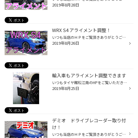
2019年8月28日
WRX S4 アライメント調整！
いつも当店のＨＰをご覧頂きありがとうございます！ タイヤ館松江南のかわかみです！ 今回は、スバルＷＲＸ Ｓ４のアライメント調整をご紹介します！ こちらの車両は、クールレーシングのコンプリートカーで なかなか珍しい車なんです。 どおりでトータルでバッチリキマった車だと思いましたよ。 コ...
2019年8月26日
輸入車もアライメント調整できます
いつもタイヤ館松江南のHPをご覧いただきありがとうございます。 本日は輸入車ルノーカングーにアライメント調整をしました。 国産車だけでなく輸入車のアライメント調整も実施しております。 是非、一度お問い合わせください。
2019年8月25日
デミオ ドライブレコーダー取り付
け！
いつも当店のＨＰをご覧頂きありがとうございます！ タイヤ館松江南のかわかみです！ 今回は、デミオのドライブレコーダー取付けをご紹介します！ 装着するのは、カロッツェリア製のドライブレコーダー☆ 内装のパネルを少々外しまして… 電源ケーブルを配線します。 ルームミラー横に本体を設置して...