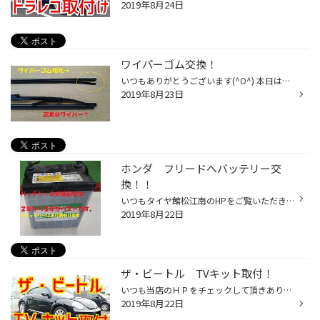
2019年8月24日
ワイパーゴム交換！
いつもありがとうございます(^O^) 本日は日産 デイズのワイパー交換をしました！ ワイパーのゴムが切れているとその部分はふき取りが出来なくなり 雨の日の視界が悪くなりとても危険です！ 雨が多いこの時期 最近交換した覚えの無い方や最近ふき取りが悪くなった方等 一度点検だけでもご来店下さい(...
2019年8月23日
ホンダ フリードへバッテリー交
換！！
いつもタイヤ館松江南のHPをご覧いただきありがとうございます。 本日はホンダ フリードのバッテリーを交換しました。 装着後３年９か月目のバッテリーだったので 突然、バッテリー上がりを起きる可能性が高くなってくるので 交換となりました！ 最近バッテリー交換した覚えがないなぁっていう方！ ...
2019年8月22日
ザ・ビートル TVキット取付！
いつも当店のＨＰをチェックして頂きありがとうございます！ タイヤ館 松江南 のかわかみです！ 今回は、VW ザ ビートルのTVキット取付をご紹介します！ お車のナビでテレビを見ようと思っても、 停車中じゃないと見れない！ 走行中も見られたら良いのになぁ…。 なんて思ってらっしゃるお客様が居ら...
2019年8月22日