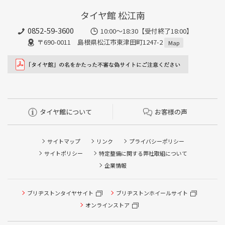
タイヤ館 松江南
0852-59-3600
10:00～18:30【受付終了18:00】
〒690-0011 島根県松江市東津田町1247-2
Map
タイヤ館について
お客様の声
サイトマップ
リンク
プライバシーポリシー
サイトポリシー
特定整備に関する弊社取組について
企業情報
タイヤ点検・安全点検/タイヤ履き替え/オイル交換/その他
ブリヂストンタイヤサイト
ブリヂストンホイールサイト
ピット作業の予約
オンラインストア
クローク契約会員専用タイヤ履き替え※タイヤ履き替えを