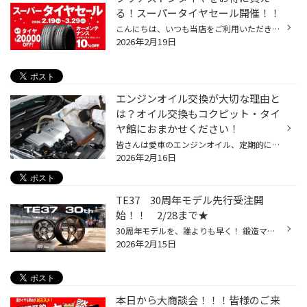
る！スーパータイヤセール開催！！
こんにちは、いつも当店をご利用いただきましてありがとうございます。 コクピット・タイヤ館では、ブリヂストンタイヤをお得に買える！ スーパータイヤセールを2月19日(木)から3月29日(日)まで開催いたします！ ブリヂストンのタイヤを4本ご購入で最大20,000円引き！ タイヤをお得にご購入頂けるチ...
2026年2月19日
エンジンオイル交換が大切な理由と
は？オイル交換もコクピット・タイ
ヤ館におまかせください！
皆さんは愛車のエンジンオイル、定期的に交換していますか? 大切な愛車のコンディションを保つだけではなく、楽しく安全にドライブするためには 定期的なエンジンオイル交換はとても大切です。 【エンジンオイル交換しないとどうなるの？】 エンジンオイルは、エンジン内部の部品がスムーズに動くよ...
2026年2月16日
TE37 30周年モデル先行受注開
始！！ 2/28まで★
30周年モデルを、誰よりも早く！ 鍛造マイスターショップ先行受注 開始！ 先行受注期間： ～ 2026年2月28日（土） VOLK RACING TE37 30TH SERIES TE37 30周年 レイズ鍛造マイスターショップにて先行販売いたします。本モデルの背景や仕様を正しくご理解いただいたうえでお選びいただくため、先行期...
2026年2月15日
本日から大商談会！！！皆様のご来