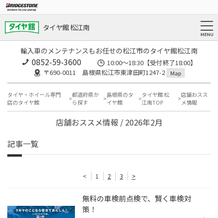
タイヤ館 松江南
輸入車のメンテナンスもお任せの松江市のタイヤ館松江南
0852-59-3600
10:00～18:30【受付終了18:00】
〒690-0011 島根県松江市東津田町1247-2
Map
タイヤ・ホイール専門
都道府県か
島根県のタ
タイヤ館 松
店舗おスス
店のタイヤ館
ら探す
イヤ館
江南TOP
メ情報
店舗おススメ情報 / 2026年2月
記事一覧
<
1
2
3
>
無料の車検前点検で、賢く車検対
策！