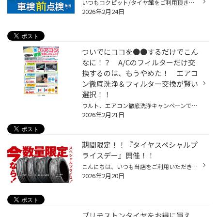
いつもコクピット/タイヤ館をご利用頂きありがとうございます。 今回は、コクピット/タイヤ館がオススメする「車検前点検」についてご紹介いたします。 【車検前点検は、出費を集中させない、かしこい車検対策です】 ・車検って何？よく分からなくて不安・・・。 ・できれば車検の出費を抑えたい・...
2026年2月24日
ついでにココを●●するだけでこん
なに！？ A/Cのフィルターだけ交
換するのは、もうやめた！ エアコ
ン徹底洗浄＆フィルター交換が賢い
選択！！
ウルト、エアコン徹底洗浄キャンペーンです！ エアコンフィルターはタイヤ館でもご提案させていただいており、定期的に変えてるお客様も多いかと思います。 ただエアコンフィルターが収納されているボックスや通気口、車内空間のお掃除まではなかなか手がつかないかと思われます。 そこでタイヤ館が...
2026年2月21日
期間限定！！『タイヤスペシャルプ
ライスデー』開催！！
こんにちは、いつも当店をご利用いただきましてありがとうございます。 2/20(金)～3/1(日)まで、コクピット・タイヤ館におきまして、 期間限定！ サイズ限定！！ 数量限定！！！ お得にお買い求めいただける、「タイヤスペシャルプライスデー」がスタートします！ お得なタイヤのご紹介！！ ワゴンR...
2026年2月20日
ブリヂストンタイヤをお得に買え