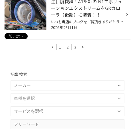
注目度抜群！A'PEXi の N1エボリュ
ーションエクストリームをGRカロ
ーラ（後期）に装着！！
いつも当店のブログをご覧頂きありがとうございます。 タイヤ館松江南のかわかみです。 今回はGRカローラ(GZEA14H)のマフラー交換です。 純正マフラーのサウンドも悪くないのですが、 やっぱり出口デザインに賛否ありますよね！ オーナー様は、マフラー出口デザインも自分好みにしたい！ ということ...
2026年2月11日
<
1
2
3
>
記事検索