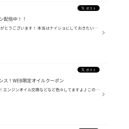
ポン配信中！！
いつも当店のWEBをご覧頂きありがとうございます！ 本当はナイショにしておきたい割引クーポンの話です。 当店のホームページ にて配信中のクーポンをご存知ですか？ オイル交換等、愛車のメンテナンスにもってこいのクーポンなんです！！ クーポンを活用してお得にメンテナンスしちゃいましょう！ ...
ンス！WEB限定オイルクーポン
タイヤ館ってタイヤだけじゃない！エンジンオイル交換などなど色々してますよ♪このお得クーポンでまずは試してみませんか？タイヤ館松江南で取り扱いエンジンオイルを通常価格より５００円値引きします。※クーポンの使用を受け付け時にお申し付けください！ お電話でお問い合わせの方 メールでお問...