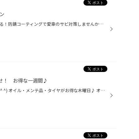
ン
山陰の悪条件から大切な愛車を守る！防錆コーティングで愛車のサビ対策しませんか！ クーポンの提示で当店通常価格から10%OFF☆ぜひこちらの【内緒のクーポン】お使いください。 使用の際は事前にスタッフへお伝えください。 お電話でお問い合わせの方 メールでお問い合わせの方
せ！ お得な一週間♪
9月13日 今週はレディースデー！(^ ^) オイル・メンテ品・タイヤがお得な木曜日♪ オイルはなんと通常の20%オフ！ 営業時間は10:30~19:00までになります ※作業受付は18:30までになります。ご予約は店舗までお電話ください^ ^ 男性の方も女性の方とご来店ならOK!( ◠‿◠ ) ご予約・ご相談は下記から♪ 店...