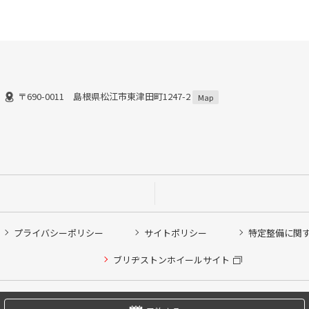
〒690-0011 島根県松江市東津田町1247-2
Map
プライバシーポリシー
サイトポリシー
特定整備に関
他ピット作業の予約
ブリヂストンホイールサイト
希望のクローク契約会員の方はこちらを選択ください
の方はご利用いただけません
Copyright © 2024 Bridgestone Retail Co.,Ltd. All rights Reserved.