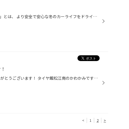
「スタッドレスタイヤの真の価値」とは、 より安全で安心な冬のカーライフをドライバーに提供することです。 それは凍った路面や雪道でしっかりと車を止めること。 交差点や曲がり角で、ブレーキをかけても車が止まらない。 このことがどれほどおそろしい事故につながる可能性があるか 冬道を走行す...
け！
いつも当店のWEBをご覧頂きありがとうございます！ タイヤ館松江南のかわかみです！ 今回はシート交換をご紹介します！ 取付けるのは、 出典元：ブリッド株式会社公式サイト 運転席には、 全身を包み込むシェルデザインで高次元のホールド性能 と安全性を実現させた 【 XERO VS 】（ゼロ ブイエス）...
<
1
2
>