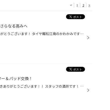
<
1
2
>
でさらなる高みへ
いつも当店のWEBをご覧頂きありがとうございます！ タイヤ館松江南のかわかみです！ 今回はアルファードの車高調取付けをご紹介！ 以前当店にてダウンサスを取付けさせて頂きましたが、 タナベNF210 の装着事例はコチラ 今回は乗り心地を高めるために さらなる高みへ挑戦！ テインさんの車高調【 MO...
ーター＆パッド交換！
いつもタイヤ館松江南をご利用頂きありがとうございます！！ スタッフの酒井です！ さて本日はホンダ N-WGNのブレーキローター＆パッド交換！！ 当店は中国運輸局の認証工場（3S-560）ですので、 ブレーキの分解を伴う特定整備もお任せあれ！！ （※場合によってお断りする車種もございます。） 今回...