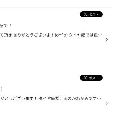
館で！
いつもタイヤ館Webをチェックして頂き ありがとうございます(o^^o) タイヤ館では色々な車種のオイル交換が 出来ますよ！ メンテパックもありますので お得にエンジンオイル交換しちゃいましょう！ 本日はハイラックスのオイル交換をしました！！ お電話でお気軽にお問い合わせ下さい
！
いつも当店のWEBをご覧頂きありがとうございます！ タイヤ館松江南のかわかみです！ 当店では、輸入車/国産車問わずエンジンオイルの交換を 承っております！ オイルを濾過するフィルターであるエレメント交換も 対応しています！ 一部在庫にないエレメントもございますので 前もってご予約いただけ...