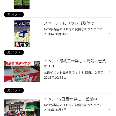
スペーシアにドラレコ取付け！
いつも当店のＨＰをご覧頂きありがとうございます！ タイヤ館松江南のかわかみです！ 今回はスズキ:スペーシアに話題のドライブレコーダーを取り付けました！ 今回取り付けたのは、ケンウッドのDRV-320です！ コンパクトながら高機能で大人気なんです。 コンパクトだから、前から見ても目立ちません...
2018年10月18日
イベント最終日☆楽しく元気に営業
中！！
本日イベント最終日です！！ 初日、２日目に続き たくさんのご来店本当にありがとうございます！！ 詰め放題野菜も最終日残りわずか！ ぜひご来店下さいませ！！！
2018年10月8日
イベント2日目☆ 楽しく営業中！
いつも当店のＨＰをご覧頂きありがとうございます！ タイヤ館松江南のかわかみです。 本日、イベント2日目です！ タイヤ祭楽しんでまーす！ タイヤ4本購入の方と エンジンオイル交換やワイパーの交換などの お車のメンテナンス作業の方に ご褒美に『 詰め放題チャレンジ 』が 待っています！ これが...
2018年10月7日