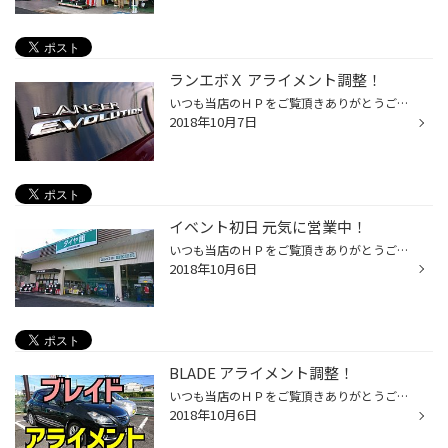
ランエボＸ アライメント調整！
いつも当店のＨＰをご覧頂きありがとうございます！ タイヤ館松江南のかわかみです！ 今回は三菱:ランサーエボリューションＸ（テン）の アライメント調整をご紹介！ この車は調整可能箇所が8箇所もあるので、 アライメント調整には時間を要します。 しかし、その分アライメント調整を実施した際の ...
2018年10月7日
イベント初日 元気に営業中！
いつも当店のＨＰをご覧頂きありがとうございます！ タイヤ館松江南のかわかみです。 台風25号の影響で各地のイベントや運動会が 中止となってるようですが、 タイヤ館松江南はイベントやっておりますよ！ 皆様のご来店をスタッフ一同心よりお待ちしています。
2018年10月6日
BLADE アライメント調整！
いつも当店のＨＰをご覧頂きありがとうございます！ タイヤ館松江南のかわかみです！ 今回は、トヨタ:ブレイドのアライメント調整をご紹介！ タイヤの磨耗が早く、偏磨耗傾向があるため アライメント調整をご用命いただきました！ アライメント調整したお車でお帰り頂いたら、 後でお客様から『直進...
2018年10月6日