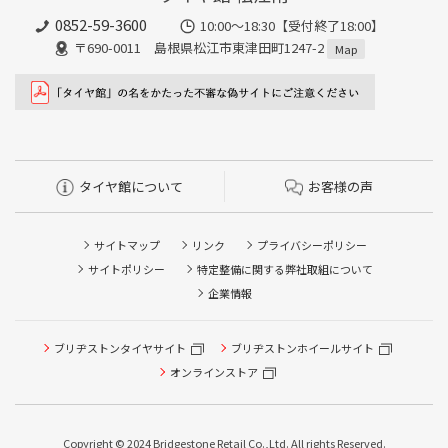
0852-59-3600
10:00～18:30【受付終了18:00】
〒690-0011 島根県松江市東津田町1247-2
Map
タイヤ館について
お客様の声
サイトマップ
リンク
プライバシーポリシー
サイトポリシー
特定整備に関する弊社取組について
企業情報
タイヤ点検・安全点検/タイヤ履き替え/オイル交換/その他
ブリヂストンタイヤサイト
ブリヂストンホイールサイト
ピット作業の予約
オンラインストア
クローク契約会員専用タイヤ履き替え※タイヤ履き替えを
希望のクローク契約会員の方はこちらを選択ください
Copyright © 2024 Bridgestone Retail Co.,Ltd. All rights Reserved.
本日のタイヤ履き替え順番待ち予約 ※クローク契約会員の