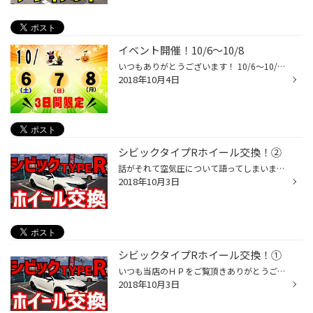
イベント開催！10/6～10/8
いつもありがとうございます！ 10/6～10/8までイベント開催致します！ この機会に冬用や在庫入替の為の夏用もいかがですか？ エンジンオイルやバッテリー等のメンテナンス商品もお得に交換しましょう！ ぜひご来店下さい！！！ また台風が接近しておりますのでお気をつけてご来店下さい！！
2018年10月4日
シビックタイプRホイール交換！②
話がそれて空気圧について語ってしまいましたが… ホイール交換の話へ戻します。 純正で装着されているホイールがこちら↓↓↓ 純正で装着されているホイールが20インチですよ！ 大きいなぁ！ 更に、タイヤサイズに驚き！ 『 245/30ZR20 』ですよ！ 30扁平ですよ！？ 薄過ぎやしませんか！？ 凄い時代で...
2018年10月3日
シビックタイプRホイール交換！①
いつも当店のＨＰをご覧頂きありがとうございます！ タイヤ館松江南のかわかみです。 今回は、シビックタイプR（FK8）のホイール交換をご紹介！ 装着するホイールはこちら↓↓↓ BBS製の名作『 LM 』です！ これは堪らなくカッコいい☆ 更に、20インチだから迫力がありますよね！ 今回はこだわりのホイ...
2018年10月3日