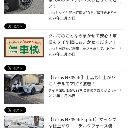
い！
いつもタイヤ館松江南WEBをご覧頂きありがとうございます スタッフのさかいです さて本日ご紹介する作業は アウディ A3 Sportsbackにスタッドレス取り付けになります！ ありがとうございます！！！ 当店では国産車はもちろん輸入車のスタッドレスもお任せください！ 実績も多数あり！ 【Renaut】人...
2024年11月27日
クルマのことならまかせて安心！車
検もタイヤ館におまかせください！
いつも当店をご利用いただきまして、ありがとうございます。 突然ですが、 タイヤ館でおクルマの車検も取り扱っていることご存じですか？ タイヤ館といえば、タイヤ専門店というイメージから、 タイヤを購入するだけのお店というイメージを持たれているお客様も多く、 車検も取り扱っていることをお...
2024年11月26日
【Lexus NX350h 】上品な仕上がり
に！デルモアLC.S装着！
タイヤ館松江南WEBをご覧頂きありがとうございます 本日はスタッドレスタイヤ装着の紹介です！ レクサス新型NXにブリヂストンDM-V3、WedsデルモアLC.S装着です！ 純正18インチを17インチまでインチダウン！ 装着するホイールはWedsデルモアLC.S！ Delmoreは、車種専用ホイールブランドで、そのブラ...
2024年11月26日
【Lexus NX350h Fsport】マッシブ
な仕上がり！！デルタフォース装