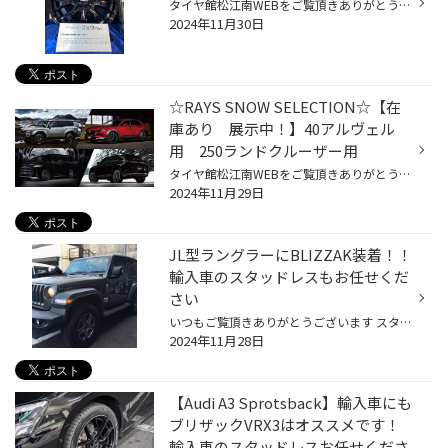
タイヤ館松江南WEBをご覧頂きありがとうございます スタッフのさかいです 本日はホイールの入荷情報です！ RAYS 2×9plus【グロッシーブラック】入荷しました 40アルヴェルユーザーさんご注目！！！！！！ レイズさん新商品が入荷しました！！ せっかくホイールを買うなら 『カッコイイ』『サビに強...
2024年11月30日
☆RAYS SNOW SELECTION☆【在
庫あり 展示中！】40アルヴェル
用 250ランドクルーザー用
タイヤ館松江南WEBをご覧頂きありがとうございます スタッフのさかいです ☆RAYS SNOW SELECTION☆ スタッドレスタイヤに装着するホイール みなさまは考えたことありますか?? せっかくホイールを買うなら 『カッコイイ』『サビに強い』『軽量・高剛性』 な方が良くないですか?? ↓↓↓ そ・こ・で ↓↓↓ 今...
2024年11月29日
JL型ラングラーにBLIZZAK装着！！
輸入車のスタッドレスもお任せくだ
さい
いつもご覧頂きありがとうございます スタッフのさかいです 日本であまり使われないサイズのスタッドレスタイヤは探すのが大変・・・ 今回はジープ ラングラーのスタッドレス作業をご紹介します。 純正では245/75R17 通常であれば245/75R17とかでご案内したい所ですが・・・ なんとスタッドレスのラ...
2024年11月28日
【Audi A3 Sprotsback】輸入車にも
ブリザックVRX3はオススメです！
輸入車のスタッドレスお任せくださ