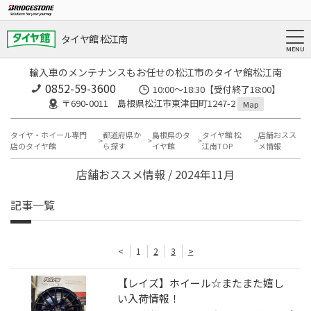
タイヤ館 松江南
輸入車のメンテナンスもお任せの松江市のタイヤ館松江南
0852-59-3600
10:00～18:30【受付終了18:00】
〒690-0011 島根県松江市東津田町1247-2
Map
タイヤ・ホイール専門
都道府県か
島根県のタ
タイヤ館 松
店舗おスス
店のタイヤ館
ら探す
イヤ館
江南TOP
メ情報
店舗おススメ情報 / 2024年11月
記事一覧
<
1
2
3
>
【レイズ】ホイール☆またまた嬉し
い入荷情報！