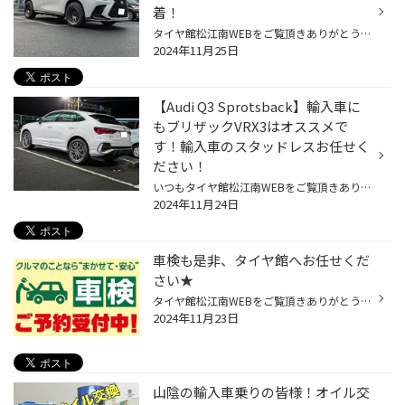
着！
タイヤ館松江南WEBをご覧頂きありがとうございます スタッフのさかいです 本日はオフ系カスタムのご紹介！ レクサス新型NXに大人気デルタフォースを装着です！ ※当記事でご紹介する内容はメーカー適合確認されてない為、 装着可否に関して保証するものではございません。 純正20インチを17インチま...
2024年11月25日
【Audi Q3 Sprotsback】輸入車に
もブリザックVRX3はオススメで
す！輸入車のスタッドレスお任せく
ださい！
いつもタイヤ館松江南WEBをご覧頂きありがとうございます スタッフのさかいです さて本日ご紹介する作業は アウディ Q3 Sportsbackにスタッドレス取り付けになります！ ありがとうございます！！！ 当店では国産車はもちろん輸入車のスタッドレスもお任せください！ 実績も多数あり！ 【Renaut】人...
2024年11月24日
車検も是非、タイヤ館へお任せくだ
さい★
タイヤ館松江南WEBをご覧頂きありがとうございます スタッフのさかいです 本日は取り扱いサービスのご紹介です！ 車検も是非、タイヤ館松江南へ お任せください☆
2024年11月23日
山陰の輸入車乗りの皆様！オイル交