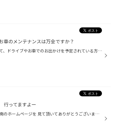
お車のメンテナンスは万全ですか？
夏休みに入り、お盆も近づいてきて、ドライブやお車でのお出かけを予定されている方も 多くいらっしゃると思います。 安心してお出かけいただくためにも、久しぶりに運転される方、長距離運転のご予定がある方は 特にお車のメンテナンスを事前にしっかりしましょう！ 【お出かけ前のメンテナンスポ...
 行ってますよー
こんにちは、いつもタイヤ館松江南のホームページを 見て頂いてありがとうございます。 出張でお伺いする事は出来ませんが、レッカーでの受入対応出来ますので お問い合わせ下さい！ パンクしたタイヤの状態により、修理出来ない場合もございます （予約状況等によりお時間頂く場合もございます） ...