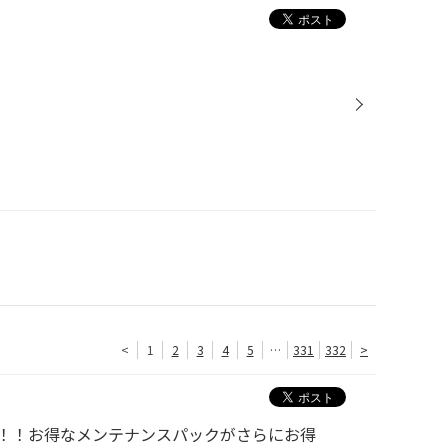
<
1
2
3
4
5
…
331
332
>
！！お得なメンテナンスパックがさらにお得