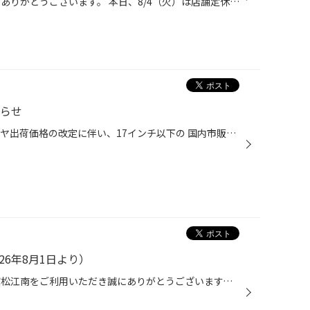
いつも当店のWEBをご覧いただきありがとうございます。 本日、8/4（火）は店舗定休日になります。 本日はお店がお休みでもタイヤが買える！ そんな便利なサービスのご紹介♪ それではタイヤの新しい買い方のご紹介です！ まずはネットからでもタイヤ購入が できるのご存知でしょうか？ いくつかのサ...
知らせ
9/1(火)より、ブリヂストンのタイヤ出荷価格の改定に伴い、17インチ以下の 国内市販用タイヤ(夏/冬)の価格改定を実施させていただきます。 ※価格改定前の価格での対応については、8/31(月)までの作業実施が対象となっております。 ※商品によって改定率等が異なります。価格改定についてはこちらをご...
26年8月1日より）
お客様へお知らせ いつもタイヤ館松江南をご利用いただき誠にありがとうございます。 当店ではお客様へ持続的なサービスを行うため、 2026年8月1日より お昼休憩を導入し、「13：00～14：00の時間帯」は PITの稼働を一時中断させて頂きます。 一斉休憩導入は初めての試みのため、 うまくいかずご迷...