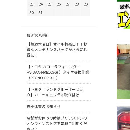
23
24
25
26
27
28
29
30
31
最近の投稿
【毎週木曜日】オイル特売日！！お
得なメンテナンスパックがさらにお
得に！
【トヨタ カローラフィールダー
HV(DAA-NKE165G) 】タイヤ交換作業
（REGNO GR-XⅢ）
【トヨタ ランドクルーザー２５
０】カーセキュリティ取り付け
夏季休業のお知らせ
店舗がお休みの時はブリヂストンの
オンラインストアを是非ご利用くだ
さい♪