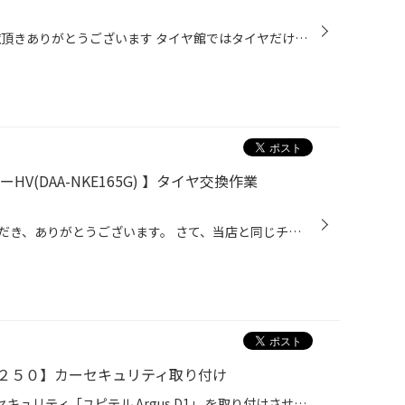
いつもタイヤ館松江南WEBをご覧頂きありがとうございます タイヤ館ではタイヤだけでなく、オイル交換もできるのをご存じでしたか？ そんなオイル交換をお得にできる日として 毎週木曜日はエンジンオイル特売日！ 以前より木曜日はレディースディとして、女性のお客様向けにオイル交換がお得な日とし...
V(DAA-NKE165G) 】タイヤ交換作業
日頃より、タイヤ館をご利用いただき、ありがとうございます。 さて、当店と同じチェーン店の近隣タイヤ館店舗で作業いたしましたタイヤ交換をご紹介します。 （WEB掲載をご快諾いただきましたお客様！大変感謝しております。 いつもご愛顧いただき誠にありがとうございます！！） おクルマ：トヨタ...
２５０】カーセキュリティ取り付け
ランドクルーザー250に、日本製セキュリティ「ユピテル Argus D1」 を取り付けさせていただきました。 ＜＜作業詳細＞＞ 車種：トヨタ ランドクルーザー250 カーセキュリティ：ユピテル Argus（アルゴス）D1 Argus D1（アルゴス）カーセキュリティは、レーダー探知機やドライブレコーダーので有名な...