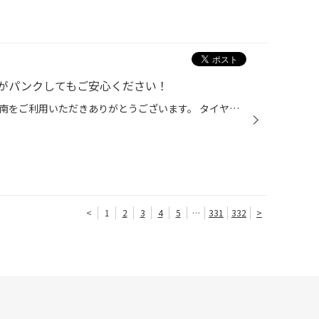
がパンクしてもご安心ください！
こんにちは、いつもタイヤ館松江南をご利用いただきありがとうございます。 タイヤがパンクしてしまったこと、ありますか？ 突然、タイヤがパンク！想像するだけで、本当に怖いですよね。 今日は、おクルマのタイヤがパンクしてしまった時の対処法について タイヤのプロの目線からご案内できればと...
<
1
2
3
4
5
…
331
332
>