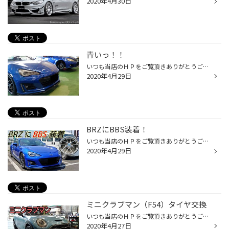
2020年4月30日
青いっ！！
いつも当店のＨＰをご覧頂きありがとうございます！ タイヤ館松江南のかわかみです！ 本日は、ピットにスポーツカーが並びました！ 青いスバルBRZと青いレクサスIS-F☆ 青いスポーツカーが同時間帯に並ぶ奇跡☆ タイヤ館松江南スポーツカーがキテマス！ 青空のもと丁寧に作業を進めてます。 外出自粛...
2020年4月29日
BRZにBBS装着！
いつも当店のＨＰをご覧頂きありがとうございます！ タイヤ館松江南のかわかみです！ 今回は、スバルBRZ(ZC6)のBBS装着をご紹介！ 装着するホイールはこちら↓ 富山県のBBS JAPAN新工場よりつい先日到着した アルミ鍛造ホイール【 BBS RI-A 】です！ SUPER GTなどのレースで鍛えあげられたホイール！...
2020年4月29日
ミニクラブマン（F54）タイヤ交換
いつも当店のＨＰをご覧頂きありがとうございます！ タイヤ館松江南のかわかみです！ 今回は、ミニクラブマン(F54)のタイヤ交換をご紹介！ こちらの車両はパワフルなクーパーS しかも四駆モデルのALL4です！ 装着させて頂いたタイヤは REGNO GR-XII（レグノジーアールクロスツー）です！ 雨にも強く...
2020年4月27日