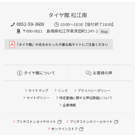
タイヤ館 松江南
0852-59-3600
10:00～18:30【受付終了18:00】
〒690-0011 島根県松江市東津田町1247-2
Map
タイヤ館について
お客様の声
サイトマップ
リンク
プライバシーポリシー
サイトポリシー
特定整備に関する弊社取組について
企業情報
タイヤ点検・安全点検/タイヤ履き替え/オイル交換/その他
ブリヂストンタイヤサイト
ブリヂストンホイールサイト
ピット作業の予約
オンラインストア