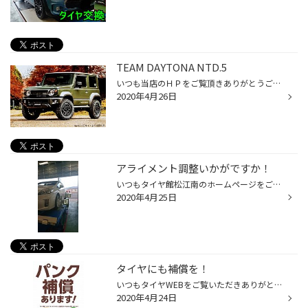
TEAM DAYTONA NTD.5
いつも当店のＨＰをご覧頂きありがとうございます！ タイヤ館松江南のかわかみです！ 少しご紹介が遅くなりましたが、 レイズのTEAM DAYTONA【 NTD.5 】に 現行ジムニーと現行シエラサイズが設定されました！ ホイールカラーは1色！ セミグロスブラック/ディスクダイヤモンドカット (N1) チームデイ...
2020年4月26日
アライメント調整いかがですか！
いつもタイヤ館松江南のホームページをご覧いただきありがとうございます。 当店では4輪アライメント調整をやっています。 軽自動車から輸入車まで、どんなお車でも対応できます！ タイヤとホイールにセンサーを着けて測定します。 こんな風に数字が出てきます。 赤い部分が基準値よりずれてます！ ...
2020年4月25日
タイヤにも補償を！
いつもタイヤWEBをご覧いただきありがとうございます。 みなさん、タイヤのパンクに見舞われたことはございますか？？ せっかく新品を買ったのに・・・ 高価な買い物だったのに・・・ そういったお客様を見ると我々も心が痛みます(;_:) 更なるお客様の満足度向上のために、タイヤ館グループ考えまし...
2020年4月24日