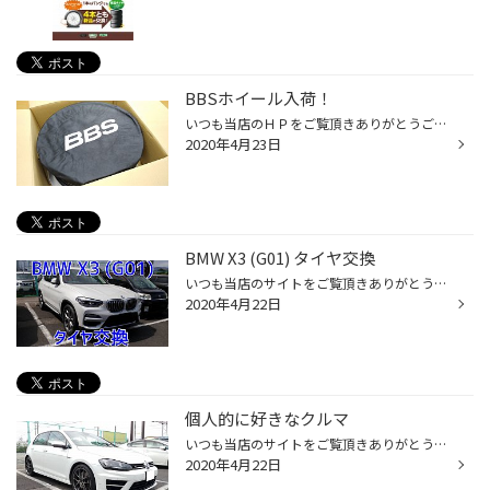
BBSホイール入荷！
いつも当店のＨＰをご覧頂きありがとうございます！ タイヤ館松江南のかわかみです！ ようやく入荷しましたー！ 待ちに待ったBBS☆ バックオーダーの多い時期だったのか 今回は5ヶ月待ち…。 大変お待たせいたしました！ 先日BBS JAPANの新工場が完成したので、 今後はもっともっと早く納品が出来る筈...
2020年4月23日
BMW X3 (G01) タイヤ交換
いつも当店のサイトをご覧頂きありがとうございます！ タイヤ館松江南のかわかみです！ 今回は、BMWのX3(G01)のタイヤ交換をご紹介！ 初代(E83)から数えて3代目です！ 少し大きくなって、更にスタイリッシュになりました！ 作業させて頂いた車両は クリーンディーゼルの20dです。 キレイに乗ってお...
2020年4月22日
個人的に好きなクルマ
いつも当店のサイトをご覧頂きありがとうございます！ タイヤ館松江南のかわかみです！ 輸入車の作業をさせて頂く機会が多いので どんどん輸入車に興味が湧いてしまい 全然買えないんですけどね いろいろメーカーのサイトを見ちゃうんです(笑) フォルクスワーゲンの『ゴルフGTI TCR』なんて アクラ...
2020年4月22日