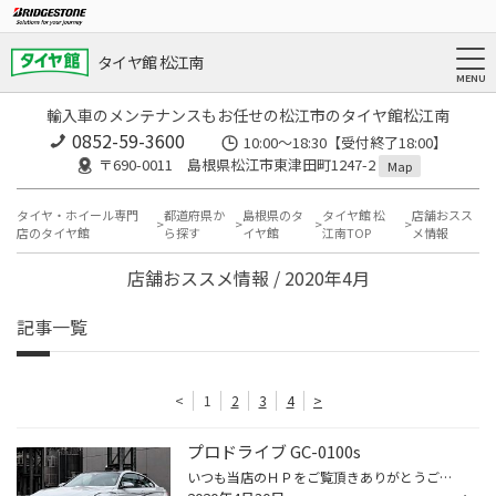
タイヤ館 松江南
輸入車のメンテナンスもお任せの松江市のタイヤ館松江南
0852-59-3600
10:00～18:30【受付終了18:00】
〒690-0011 島根県松江市東津田町1247-2
Map
タイヤ・ホイール専門
都道府県か
島根県のタ
タイヤ館 松
店舗おスス
店のタイヤ館
ら探す
イヤ館
江南TOP
メ情報
店舗おススメ情報 / 2020年4月
記事一覧
<
1
2
3
4
>
プロドライブ GC-0100s
いつも当店のＨＰをご覧頂きありがとうございます！ タイヤ館松江南のかわかみです！ 今回は、アルミホイールのご紹介！ この洗練された細身の10本スポーク！ そうプロドライブ社の【 GC-0100s 】です！ プロドライブシリーズのラインナップは全て 大人のプレミアムカーにピッタリなデザイン☆ BMW M...