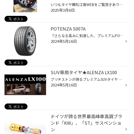
いつもタイヤ館松江南WEBをご覧頂きありがとうございます スタッフのさかいです 今回はアルミホイール紹介です！！ 【 TEAM DAYTONA D9 】 OLD ＆ NEW チームデイトナ流、王道オフローダー M9デザインのバリエーションモデルとして生まれたのが【D9】 オフロードホイールの王道ともいえる、 いわゆ...
2025年3月6日
POTENZA S007A
『さらなる高みに到達した、プレミアムPOTENZA』 数々の世界的ハイパフォーマンスカーに認められた「POTENZA S001」が進化を遂げた モータースポーツシーンで培われたドライ&ウェットパフォーマンスはもちろん 上質な走りを追求したコンフォートパフォーマンスがさらなるドライバビリティを可能にする
2024年5月16日
SUV専用タイヤ★ALENZA LX100
ブリヂストンが誇るプレミアムSUVタイヤ 『ALENZA LX100』 プレミアムSUVにふさわしい静粛性・快適性を追求した専用タイヤ LX100サイドチューニングでより高荷重でのふらつきを低減。 さらに非対称新パタンを採用しブロック剛性を最適化する事によって SUVタイヤに求められるライフ性能にも配慮し高...
2024年5月16日
ドイツが誇る世界最高峰車高調ブラ
ンド「KW」、「ST」サスペンショ
ン