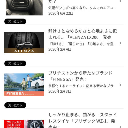
か？
気温が少しずつ高くなり、クルマのエアコンを使用する機会も増えてきていると思います。 是非、夏本番を迎える前におクルマのエアコンのメンテナンスをしませんか？ 【より快適に♪今がおススメ！カーエアコンのメンテナンス】 ■エアコンガスクリーニング おクルマの経年劣化によって、エアコンの効...
2026年6月22日
静けさとなめらかさと心地よさに包
まれる。「ALENZA LX200」発売
「静けさ」「滑らかさ」「心地よさ」を重視した上質なドライビング体験の提供を コンセプトに登場したSUV向けタイヤ、「ALENZA LX200」。 今回はこちらの商品をご紹介いたします！ 上質なドライビング体験を提供するSUV専用タイヤ「ALENZA LX200」が登場 特徴① 乗り心地・静粛性・走行性能向上 構造...
2026年2月4日
ブリヂストンから新たなブランド
「FINESSA」発売！
多様化するカーライフに応える新たなブランド「FINESSA」誕生 安心・安全（SAFETY）を軸に、より快適で心地よい（FINE）車内空間を提供し、 日常の運転だけではなく、趣味やレジャーなどの幅広いお客様のニーズに寄り添う、 新ブランドとして「FINESSA」が登場しました。 FINESSAブランド第1弾「FIN...
2026年2月3日
しっかり止まる、曲がる スタッド
レスタイヤ「ブリザック WZ-1」発
売中！