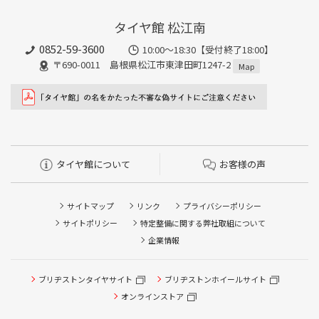
タイヤ館 松江南
0852-59-3600
10:00～18:30【受付終了18:00】
〒690-0011 島根県松江市東津田町1247-2
Map
タイヤ館について
お客様の声
サイトマップ
リンク
プライバシーポリシー
サイトポリシー
特定整備に関する弊社取組について
企業情報
ブリヂストンタイヤサイト
ブリヂストンホイールサイト
タイヤ点検・安全点検/タイヤ履き替え/オイル交換/その他
ピット作業の予約
オンラインストア
クローク契約会員専用タイヤ履き替え※タイヤ履き替えを