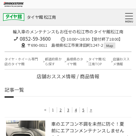
タイヤ館 松江南
輸入車のメンテナンスもお任せの松江市のタイヤ館松江南
0852-59-3600
10:00～18:30【受付終了18:00】
〒690-0011 島根県松江市東津田町1247-2
Map
タイヤ・ホイール専門
都道府県か
島根県のタ
タイヤ館 松
店舗おスス
店のタイヤ館
ら探す
イヤ館
江南TOP
メ情報
店舗おススメ情報 / 商品情報
記事一覧
<
1
2
3
4
5
>
車のエアコン不調を未然に防ぐ！夏
前にエアコンメンテナンスしません