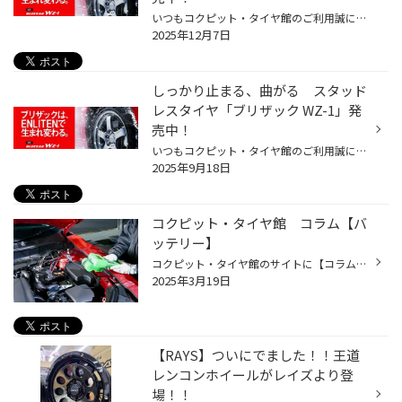
いつもコクピット・タイヤ館のご利用誠にありがとうございます。 今回は、9月より発売となった、商品設計基盤技術「ENLITEN」を搭載した, 乗用車用スタッドレスタイヤ「BLIZZAK WZ-1」についてご紹介いたします。 冬道の安心・安全を支える3つの特徴 しっかり止まる、曲がる「ブリザックWZ-1」の製...
2025年12月7日
しっかり止まる、曲がる スタッド
レスタイヤ「ブリザック WZ-1」発
売中！
いつもコクピット・タイヤ館のご利用誠にありがとうございます。 今回は、9月より発売となった、商品設計基盤技術「ENLITEN」を搭載した, 乗用車用スタッドレスタイヤ「BLIZZAK WZ-1」についてご紹介いたします。 冬道の安心・安全を支える3つの特徴 しっかり止まる、曲がる「ブリザックWZ-1」の製...
2025年9月18日
コクピット・タイヤ館 コラム【バ
ッテリー】
コクピット・タイヤ館のサイトに【コラム】があるのはご存知でしょうか? みなさんのおクルマのお悩みやタイヤに関するコラム記事を掲載しております。 この度は、今の時期にトラブルが多い、『バッテリー』に関して、記事を掲載いたしました。 点検や交換のタイミング、基礎的な知識まで、幅広く掲...
2025年3月19日
【RAYS】ついにでました！！王道
レンコンホイールがレイズより登
場！！