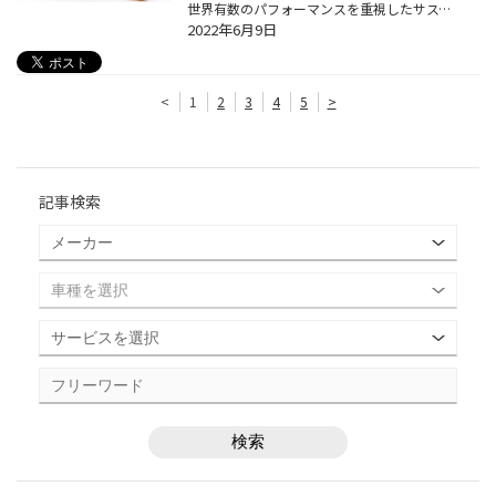
世界有数のパフォーマンスを重視したサスペンションシステムを供給するメーカー「KW」は、KW車高調KIT、KW StreetComfort、KW Club Sport、KW Competition、KW suspension Kit、KW Quad suspensionの6種類のラインナップにて欧州車において全ての車種の足回りをカバーしております。 KWは、上質な...
2022年6月9日
<
1
2
3
4
5
>
記事検索