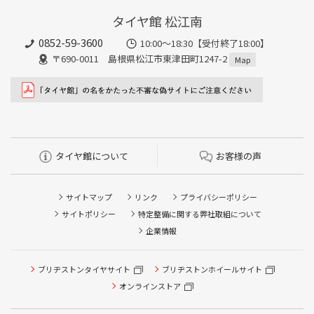
タイヤ館 松江南
0852-59-3600
10:00～18:30【受付終了18:00】
〒690-0011 島根県松江市東津田町1247-2
Map
タイヤ館について
お客様の声
サイトマップ
リンク
プライバシーポリシー
サイトポリシー
特定整備に関する弊社取組について
企業情報
タイヤ点検・安全点検/タイヤ履き替え/オイル交換/その他
ブリヂストンタイヤサイト
ブリヂストンホイールサイト
ピット作業の予約
オンラインストア
クローク契約会員専用タイヤ履き替え※タイヤ履き替えを