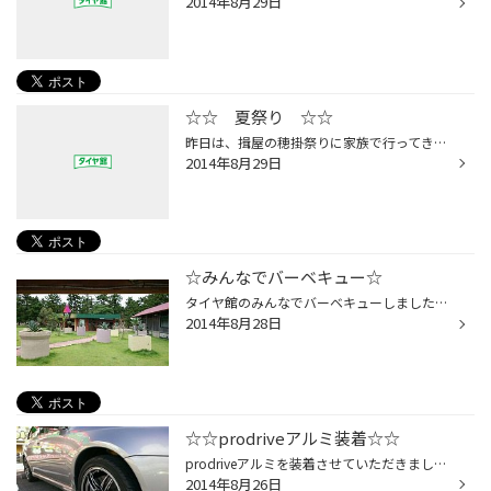
2014年8月29日
☆☆ 夏祭り ☆☆
昨日は、揖屋の穂掛祭りに家族で行ってきました(^^)v 最近は、雨で祭りが中止になったりで、行けなかった ので、娘も大喜び♪ 島根を愛する路上詩人＆筆文字伝えたい人の「こーた」 さんが出店されてまして、書いていただきました！！ 顔を見てインスピレーションで詩を書いて下さるんですが、 その...
2014年8月29日
☆みんなでバーベキュー☆
タイヤ館のみんなでバーベキューしましたよ(*^。^*) 久しぶりに集まり楽しかったです♪ ただその様子はまたという事で(笑) ちょっとその施設の隣の建物が気になって 「GAGA」 今風のオシャレな外観と内装でした。 素敵なおねーさんもおられましたよ(^^) 季節物や特産品フルーツのジェラートで いい匂...
2014年8月28日
☆☆prodriveアルミ装着☆☆
prodriveアルミを装着させていただきました(^^)v ブライトクロームが輝いてますね☆ 正直言ってめちゃめちゃ似合ってます！！ もちろん、窒素・センターフィット取付 アライメント調整もさせていただきました。 お客様に喜んでいただけて良かったです(^○^) 装着アルミホイール : prodrive GC-05K : 1...
2014年8月26日