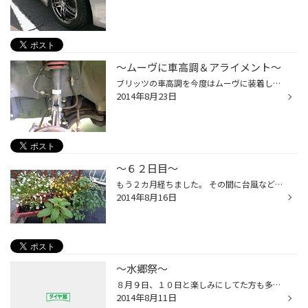
～ムーヴに車高調＆アライメント～
ブリッツの車高調を今度はムーヴに装着しました(^o^) 以前から車高は下げておられるお客様ですが やはり年数が経つといろいろと… 試乗した感じ、やはり個人的には好きな乗り味です(*^。^*) 軽自動車にも良いですね♪ アライメントも測定してみるとかなり数字がズレてましたので調整してバッチリ!! 喜...
2014年8月23日
～６２日目～
もう２カ月経ちました。 その間に台風などで倒れたりと、いろいろありましたが元気よく育ってますよ(*^。^*) １つだけ枯れてしまいましたが… しかし気になることが 向日葵を植えたと思ったけどなにか違う気が… こんな感じだったっけ？？？（笑） これは向日葵ですかね？ 知識無くてすみませーん（笑）
2014年8月16日
～水郷祭～
８月９日、１０日と楽しみにしてた方も多かったと思いますが 台風で中止で残念でしたね(-_-;) 事故があってもいけないので仕方ないと思います。 子供も残念がってました(T_T) という事で～ 「ミニ水郷祭」開催です！（笑） 良い笑顔に戻りました(*^。^*)
2014年8月11日