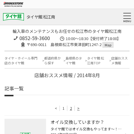
タイヤ館 松江南
輸入車のメンテナンスもお任せの松江市のタイヤ館松江南
0852-59-3600
10:00～18:30【受付終了18:00】
〒690-0011 島根県松江市東津田町1247-2
Map
タイヤ・ホイール専門
都道府県か
島根県のタ
タイヤ館 松
店舗おスス
店のタイヤ館
ら探す
イヤ館
江南TOP
メ情報
店舗おススメ情報 / 2014年8月
記事一覧
<
1
2
>
オイル交換していますか？
タイヤ館ではオイル交換もやってます～！！ オイル交換の目安は3000kmまたは3ヵ月です。 エンジンオイルは車にとってとても重要な潤滑油なのです！！ 人間で言えば血液のようなものなのです。 ドロドロの血液では身体に悪いですよね・・・ 車もドロドロに汚れたオイルのままだとエンジンに負担がか...