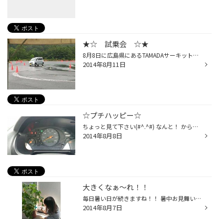
★☆ 試乗会 ☆★
8月8日に広島県にあるTAMADAサーキットで試乗会が あったので、参加して来ました(^^)v 試乗タイヤはECOPIA EX20C TYPE H ハイト系軽自動専用タイヤです！！ ハイト系とは・・・最近の背が高い軽自動車の事です。 タント・N-BOXなどなど・・・。 EX20C ・ NEXTRY ・ EO150(新車装着）と乗り比べまし...
2014年8月11日
☆プチハッピー☆
ちょっと見て下さい(#^.^#) なんと！ からの～ プチハッピーの瞬間でした(*^。^*) これを見た方にもきっと良い事あるはず☆ しかも日付が末広がりの八ですよ（笑） お店の代車ですが、長い付き合いです（笑） いっぱい走りましたぁ 感謝♪ 感謝♪ こらからも宜しくです(^^)/
2014年8月8日
大きくなぁ～れ！！
毎日暑い日が続きますね！！ 暑中お見舞い申し上げますm(--)m 娘が育てている、キュウリに水やりして たんで、カメラで隠し撮り♪ キュウリも夏バテにならないように、 朝晩水やりして大事に育ててます(^○^)
2014年8月7日