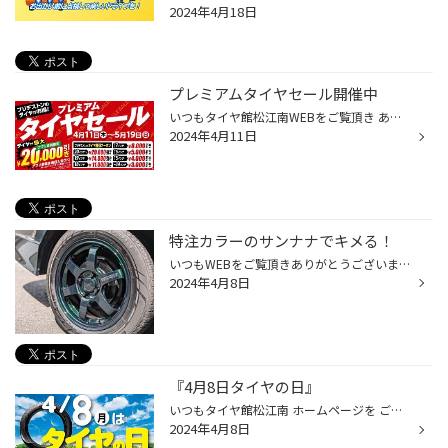
2024年4月18日
プレミアムタイヤセール開催中
いつもタイヤ館松江南WEBをご覧頂き ありがとうございます スタッフのさかいです ２０２４年４月１１日（木）～５月１９日（日） プレミアムタイヤセールを開催致します お出かけもしたくなる様なあったかい日が続くようになりましたね☆ 車でお出かけも多くなりますので ゴールデンウイーク前に一度...
2024年4月11日
特注カラーのサンナナでキメる！
いつもWEBをご覧頂きありがとうございます 島根県のレイズ特約店 タイヤ館松江南 スタッフのさかいです 本日はホンダ シャトルのホイール交換のご紹介です 低く構えたスタイリッシュなデザイン 特徴的な深みのあるブリテッシュグリーンのボディ 大胆でしっかりと存在感のある一台です そんなシャト...
2024年4月8日
『4月8日タイヤの日』
いつもタイヤ館松江南 ホームページを ご覧頂き、ありがとうございます‼★ 安全のために、お出掛け前にはタイヤの点検を、、、 1.『タイヤの日』の創設 タイヤ業界では、2000年に『4月8日タイヤの日』を創設しました。 春の全国交通安全運動が実施される4月、輪（タイヤ）のイメージから８をとり 4月...
2024年4月8日