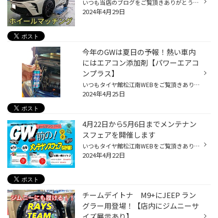
いつも当店のブログをご覧頂きありがとうございます。 タイヤ館松江南のかわかみです！ 当店ではホイールの装着判定を行うため 現車を使ってのクリアランス現車測定を行っています。 保安基準にのっとって、ツライチまでの各所の測定や 場合によっては、型紙を使ってのブレーキ回避の確認 なども行...
2024年4月29日
今年のGWは夏日の予報！熱い車内
にはエアコン添加剤【パワーエアコ
ンプラス】
いつもタイヤ館松江南WEBをご覧頂きありがとうございます スタッフのさかいです 今年の桜も終わりましたね〜 そして暑い日が続きますね、、、 すでにエアコンを入れてるなんて方もいらっしゃるはず 効きが弱いな〜 もっと冷えてほしいな〜という方に おすすめの商品！ ワコーズ パワーエアコンプラ...
2024年4月25日
4月22日から5月6日までメンテナン
スフェアを開催します
いつもタイヤ館松江南WEBをご覧頂きありがとうございます スタッフのさかいです お得なメンテナンスフェアのご紹介です！ 間もなく楽しい楽しいゴールデンウィーク！ そんな楽しいお出かけ前にお車の無料安全点検をオススメします。 メンテナンス用品も オイル20％オフ、 バッテリー15％オフ、 エア...
2024年4月22日
チームデイトナ M9+にJEEP ラン
グラー用登場！【店内にジムニーサ
イズ展示あり】