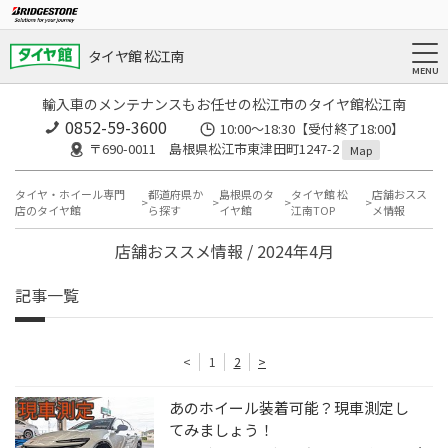
タイヤ館 松江南
輸入車のメンテナンスもお任せの松江市のタイヤ館松江南
0852-59-3600
10:00～18:30【受付終了18:00】
〒690-0011 島根県松江市東津田町1247-2
Map
タイヤ・ホイール専門
都道府県か
島根県のタ
タイヤ館 松
店舗おスス
店のタイヤ館
ら探す
イヤ館
江南TOP
メ情報
店舗おススメ情報 / 2024年4月
記事一覧
<
1
2
>
あのホイール装着可能？現車測定し
てみましょう！