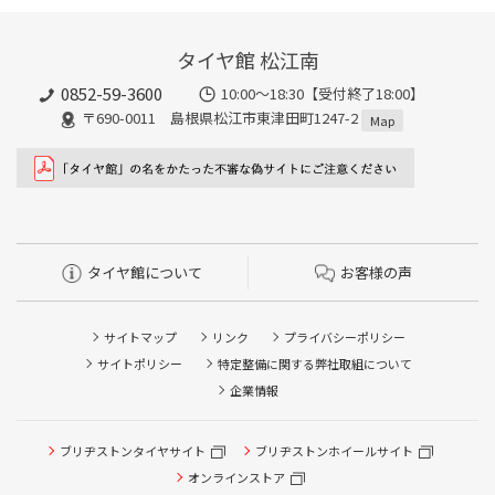
タイヤ館 松江南
0852-59-3600
10:00～18:30【受付終了18:00】
〒690-0011 島根県松江市東津田町1247-2
Map
タイヤ館について
お客様の声
サイトマップ
リンク
プライバシーポリシー
サイトポリシー
特定整備に関する弊社取組について
企業情報
ブリヂストンタイヤサイト
ブリヂストンホイールサイト
タイヤ点検・安全点検/タイヤ履き替え/オイル交換/その他
ピット作業の予約
オンラインストア