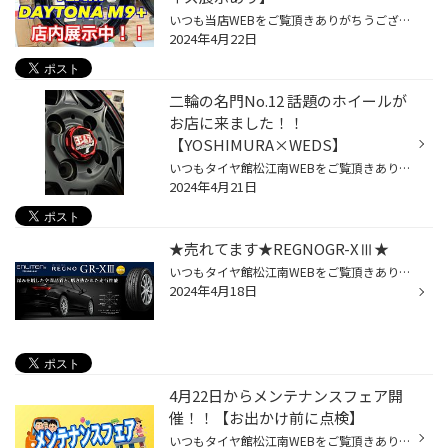
いつも当店WEBをご覧頂きありがちうございます 松江市にあるレイズ特約店 タイヤ館松江南のさかいです 本日は展示ホイールのご紹介です！ オフ・フィールドのニューノーマル、”M9+”デビュー!​ アメリカンでワイルドな印象を持つM9がリリースされたのが2019年。​ 最大の特徴は、 1ピース構造ながらま...
2024年4月22日
二輪の名門No.12 話題のホイールが
お店に来ました！！
【YOSHIMURA×WEDS】
いつもタイヤ館松江南WEBをご覧頂きありがとうございます スタッフのさかいです 本日は話題のホイールのご紹介です！ バイク乗りの方ならお馴染みのヨシムラがWEDSとコラボ こだわりぬいた軽量ホイールがついこの間ようやく発売されました！ オートサロンで話題になりましたね〜！ Weight Reduced S...
2024年4月21日
★売れてます★REGNOGR-XⅢ★
いつもタイヤ館松江南WEBをご覧頂きありがとうございます スタッフのさかいです ついに待望のブリヂストン フラッグシップモデルの REGNOGR-XⅢ[レグノ ジーアール・クロススリー] が発表になりました！！ヽ(ﾟ∀ﾟ)ﾒ(ﾟ∀ﾟ)ﾉ 2024年2月より発売になりました！ https://tire.bridgestone.co.jp/regno/gr-x...
2024年4月18日
4月22日からメンテナンスフェア開
催！！【お出かけ前に点検】
いつもタイヤ館松江南WEBをご覧頂きありがとうございます スタッフのさかいです ゴールデンウィークももうすぐですね！ お出かけも増える時期になりますので お出かけ前の点検をタイヤ館は応援致します！ 点検無料でタイヤからエンジンオイル等 しっかり点検して安心してお出かけしませんか？ メン...