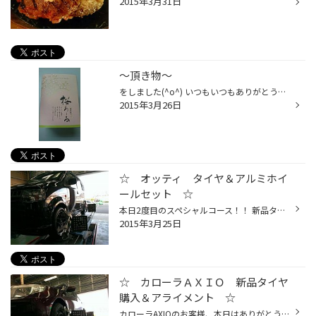
2015年3月31日
～頂き物～
をしました(^o^) いつもいつもありがとうございます!!! 春らしい見た目もきれいなロールケーキでした(*^。^*) みんなで美味しく頂きました(^^)/ 履き替えの季節、これでまだまだ頑張れそうです(^o^)
2015年3月26日
☆ オッティ タイヤ＆アルミホイ
ールセット ☆
本日2度目のスペシャルコース！！ 新品タイヤ＆アルミホイールセット・窒素・ センターフィット・アライメント＆長持ちプラン をご購入していただきました☆ 愛車のオッティがドレスアップされましたね！！ 100KM点検でまたのご来店、お待ちしてます(^○^) タイヤサイズ：165/45R16 DAYTON DT30 アル...
2015年3月25日
☆ カローラＡＸＩＯ 新品タイヤ
購入＆アライメント ☆
カローラAXIOのお客様、本日はありがとうございました。 新品タイヤ・チッソ・センターフィット取付・アライメント調整 アライメント長持ちプランとフルコースで購入していただきました☆ タイヤを長く大切に使ってくださいね(^○^) 100KM点検でお待ちしてます。