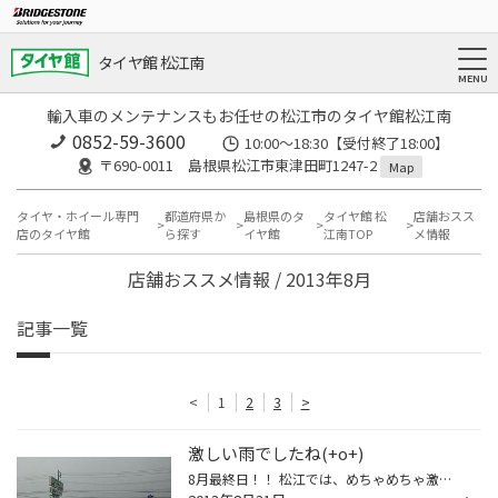
タイヤ館 松江南
輸入車のメンテナンスもお任せの松江市のタイヤ館松江南
0852-59-3600
10:00～18:30【受付終了18:00】
〒690-0011 島根県松江市東津田町1247-2
Map
タイヤ・ホイール専門
都道府県か
島根県のタ
タイヤ館 松
店舗おスス
店のタイヤ館
ら探す
イヤ館
江南TOP
メ情報
店舗おススメ情報 / 2013年8月
記事一覧
<
1
2
3
>
激しい雨でしたね(+o+)
8月最終日！！ 松江では、めちゃめちゃ激しい雨が降ってましたよ(+o+) 雨の中、ご来店いただいたお客様、ありがとうございました。 台風を心配してましたが、風は強くなくて よかった・よかった(^○^) 明日も元気!(^^)!に営業してますので、ご来店お待ちしております。