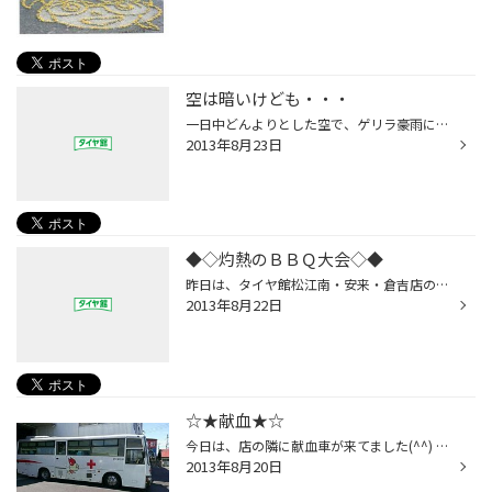
空は暗いけども・・・
一日中どんよりとした空で、ゲリラ豪雨に雷で 暗い感じでしたが、 スポーツでは、イチロー選手の4000本安打!! や、 高校野球では、前橋育英が逆転で初優勝!! など すごく明るくして貰えますね(^^)/ 高校野球 いつも感動をありがとう～(T_T) 皆さんお疲れ様でした。 来年は島根はもっとやりますよ～!!
2013年8月23日
◆◇灼熱のＢＢＱ大会◇◆
昨日は、タイヤ館松江南・安来・倉吉店の合同で ＢＢＱ大会をしました(^o^) 外で、わいわいガヤガヤ楽しかったですよ♪ 肉・魚・野菜etc…いっぱい食べて元気いっぱい!(^^)! やっぱＢＢＱ最高～！！
2013年8月22日
☆★献血★☆
今日は、店の隣に献血車が来てました(^^) 男は黙って400ml献血でしょって事で、 献血させて頂きました！！ みなさんも、献血して誰かの為に 協力しましょ～ね!(^^)!
2013年8月20日