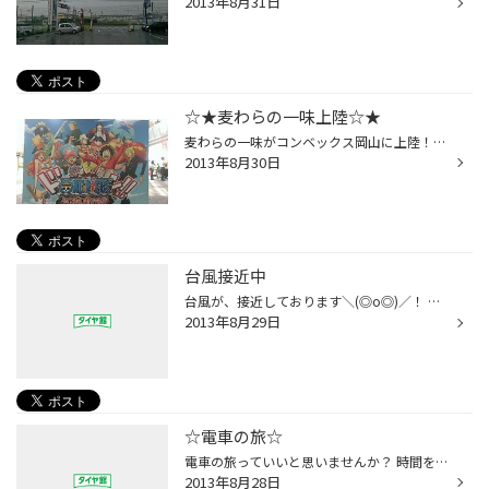
2013年8月31日
☆★麦わらの一味上陸☆★
麦わらの一味がコンベックス岡山に上陸！！ って事で、家族で見に行ってきました(^^) 家族みんなワンピース好きなんで、楽しかったですよ！！ めちゃめちゃ人が多くて、グッズ買うのも 2時間待ちでした・・・(-_-;) 巨大フィギアもいっぱいあって、大迫力ですよ♪ 9月1日までやってますよ☆
2013年8月30日
台風接近中
台風が、接近しております＼(◎o◎)／！ 予想進路、接近時間、まだわかりませんが、被害が無いよう事故、けがに、 注意しましょうね(^^)/
2013年8月29日
☆電車の旅☆
電車の旅っていいと思いませんか？ 時間を忘れて、外を眺めるとか☆ 自分はすごく好きなのですが、なかなか頻繁に行けないのが・・・ 近場ですが、ちょっと子供とお出かけして来ました（●＾o＾●） 松江～米子～境港の旅です☆ 海の幸を食べたり、水木しげるロードをぶらぶら(^^) 境港裏のフェリー乗り...
2013年8月28日