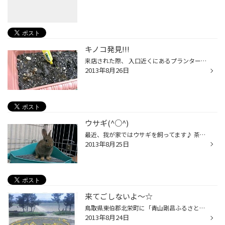
キノコ発見!!!
来店された際、 入口近くにあるプランターを ちょっと覗いてみて下さい(>_
2013年8月26日
ウサギ(^○^)
最近、我が家ではウサギを飼ってます♪ 茶色いんで『チャロ』って名前なんですけど、 家に帰ると、あっちこっちぺロペロと舐めてきます(^○^) 顔を洗う仕草や、寝てる姿はめちゃめちゃ可愛いですよ！！！ 娘も一生懸命世話してます!(^^)! ミニうさぎは名前はミニですけど、かなりデカくなるみたい・・...
2013年8月25日
来てごしないよ～☆
鳥取県東伯郡北栄町に「青山剛昌ふるさと館」 という所があります。 子供だけでなく、大人も楽しめますよ～(^o^) そこから南方向に５００ｍ？ぐらい行った所に 広場があり、コナンの巨大迷路や、たまにフリーマーケットなど してますよ☆ 迷路の最後は・・・＼(◎o◎)／！ びっくりしました！！ ぜ...
2013年8月24日