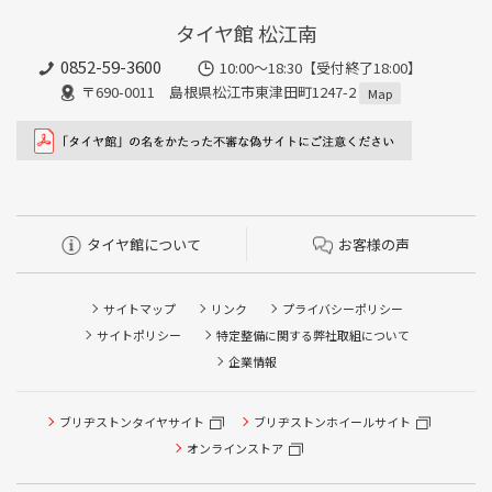
タイヤ館 松江南
0852-59-3600
10:00～18:30【受付終了18:00】
〒690-0011 島根県松江市東津田町1247-2
Map
タイヤ館について
お客様の声
サイトマップ
リンク
プライバシーポリシー
サイトポリシー
特定整備に関する弊社取組について
企業情報
タイヤ点検・安全点検/タイヤ履き替え/オイル交換/その他
ブリヂストンタイヤサイト
ブリヂストンホイールサイト
ピット作業の予約
オンラインストア
クローク契約会員専用タイヤ履き替え※タイヤ履き替えを