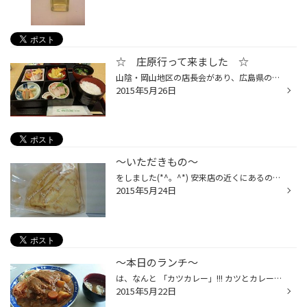
☆ 庄原行って来ました ☆
山陰・岡山地区の店長会があり、広島県の庄原に 行って来ました(^^)v かんぽの郷、庄原まで1時間30分で到着☆ しかし、広島まで近くなりましたね♪ 昼食が出ましたので、写真をパシャリ！ 美味しかったですよ(^○^) 帰りに宍道湖サービスエリアによって プチ休憩。 景色が良かったんで写真撮りました☆
2015年5月26日
～いただきもの～
をしました(*^。^*) 安来店の近くにあるのですが 美味しいですよね！ みんなで美味しく頂きました(^o^) ありがとうございます！ またお返ししますね(^^)/
2015年5月24日
～本日のランチ～
は、なんと 「カツカレー」!!! カツとカレーの組み合わせ考えた人 ありがとうございます(*^。^*) すごく家で作ったカレーの味にそっくりなので 個人的にすごく好きです(^o^) 「ボレロ」さんのです！ ぜひ！
2015年5月22日