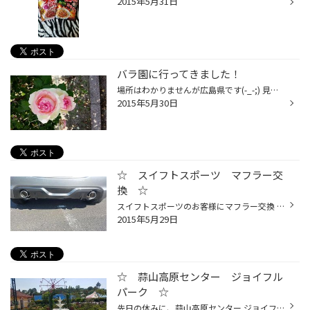
2015年5月31日
バラ園に行ってきました！
場所はわかりませんが広島県です(-_-;) 見たこともないバラがたくさん咲いてて感動しました☆ 少し散りかけでしたが楽しめましたよ～(^^♪ また来年行こうと思います(^^)v 次は散る前狙います♪♪
2015年5月30日
☆ スイフトスポーツ マフラー交
換 ☆
スイフトスポーツのお客様にマフラー交換 していただきました(^○^) 装着したマフラーは、なんと！！GPSで車速を 検知して、コントロールユニットへ伝達、速度に 応じてバルブを開閉し、サウンドをコントロール してくれます！！ 駐車場などの低速域では極めて静かに、高速域では サウンドとパフォー...
2015年5月29日
☆ 蒜山高原センター ジョイフル
パーク ☆
先日の休みに、蒜山高原センター ジョイフルパーク に行ってきました(^○^) 平日なんで貸切状態！！！ いっぱいアトラクションに乗るぞ～っと思ってましたが ・・・娘は全然乗り物に乗りたがらない(+o+) トイボックスタウンのボールプールが一番楽しかったみたいです。 娘の笑顔がいっぱい見れて良か...