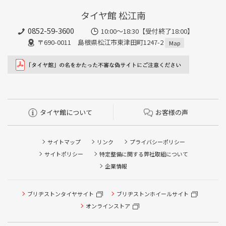
タイヤ館 松江南
0852-59-3600
10:00～18:30【受付終了18:00】
〒690-0011 島根県松江市東津田町1247-2
Map
タイヤ館について
お客様の声
サイトマップ
リンク
プライバシーポリシー
サイトポリシー
特定整備に関する弊社取組について
企業情報
タイヤ点検・安全点検/タイヤ履き替え/オイル交換/その他
ブリヂストンタイヤサイト
ブリヂストンホイールサイト
ピット作業の予約
オンラインストア
クローク契約会員専用タイヤ履き替え※タイヤ履き替えを