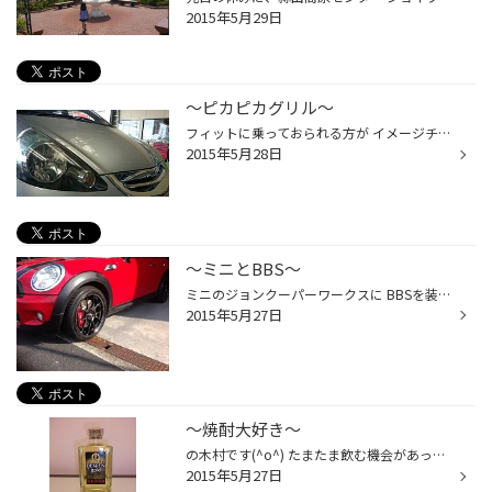
2015年5月29日
～ピカピカグリル～
フィットに乗っておられる方が イメージチェンジという事で グリル（ボンネットとバンパーの間の所？） を交換して頂きました(^^)/ これだけでもかなり変わりましたね(*^。^*) 良い感じです！
2015年5月28日
～ミニとBBS～
ミニのジョンクーパーワークスに BBSを装着して頂きました(^^)/ 大変お待たせをしました！ 限定品かっこいいですね！！！ アライメント調整でさらにバッチリ(^o^) みなさんもいかがですか(^^)
2015年5月27日
～焼酎大好き～
の木村です(^o^) たまたま飲む機会があったので飲んでみると 濃厚な香りと味がして 美味しかったです(*^。^*) オススメの一品あれば教えて下さいね(^^)/
2015年5月27日