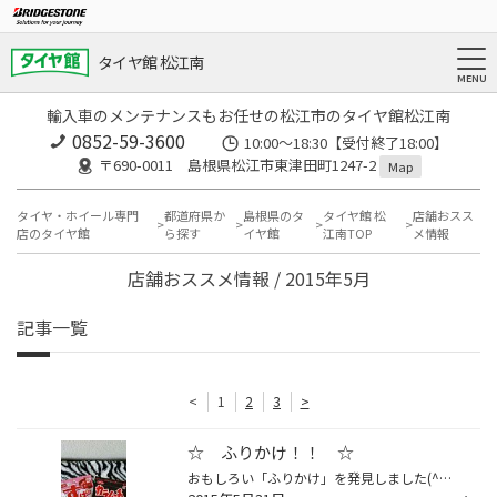
タイヤ館 松江南
輸入車のメンテナンスもお任せの松江市のタイヤ館松江南
0852-59-3600
10:00～18:30【受付終了18:00】
〒690-0011 島根県松江市東津田町1247-2
Map
タイヤ・ホイール専門
都道府県か
島根県のタ
タイヤ館 松
店舗おスス
店のタイヤ館
ら探す
イヤ館
江南TOP
メ情報
店舗おススメ情報 / 2015年5月
記事一覧
<
1
2
3
>
☆ ふりかけ！！ ☆
おもしろい「ふりかけ」を発見しました(^^) なんと！！みなさん一度は食べた事がある！？ コイケヤのスナック菓子「カラム～チョ」「すっぱム～チョ」 が、ふりかけになって登場してました！！ 「カラム～チョ」のふりかけを先に食べてますが、 美味しいですよ☆ これから更に暑くなってくるので、辛...