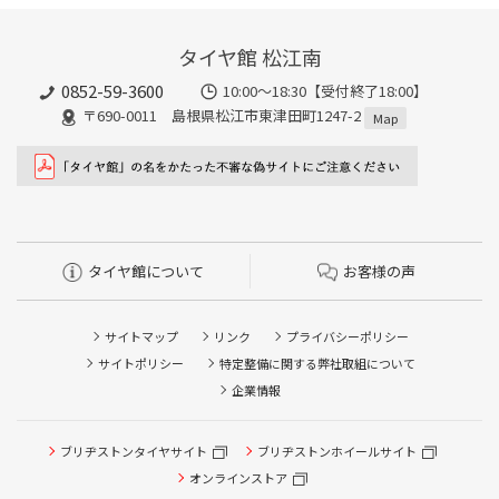
タイヤ館 松江南
0852-59-3600
10:00～18:30【受付終了18:00】
〒690-0011 島根県松江市東津田町1247-2
Map
タイヤ館について
お客様の声
サイトマップ
リンク
プライバシーポリシー
サイトポリシー
特定整備に関する弊社取組について
企業情報
ブリヂストンタイヤサイト
ブリヂストンホイールサイト
タイヤ点検・安全点検/タイヤ履き替え/オイル交換/その他
ピット作業の予約
オンラインストア