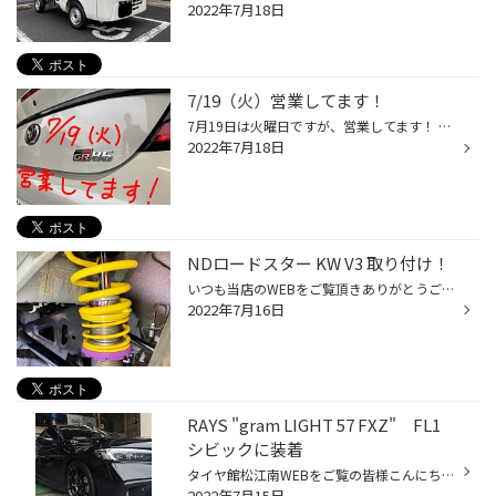
2022年7月18日
7/19（火）営業してます！
7月19日は火曜日ですが、営業してます！ ※ただし18時閉店です。 タイヤ館松江南では通常火曜日が定休日ですが、 19日はお店を開けて営業してます！ その代わりに20日（水）店を締めます。 ご了承ください。
2022年7月18日
NDロードスター KW V3 取り付け！
いつも当店のWEBをご覧頂きありがとうございます！ タイヤ館松江南のかわかみです。 更新が遅くなってしまいましたが、 NDロードスターへの車高調取り付けをご紹介します。 装着するのはKWの車高調【 V3 】です！ 名称変更前は【 Version-3 】と呼ばれてまして バージョン3の方が馴染み深いかもしれ...
2022年7月16日
RAYS "gram LIGHT 57 FXZ" FL1
シビックに装着
タイヤ館松江南WEBをご覧の皆様こんにちは！ 今回は “究極”の意味を持つ“Z”を冠した次世代フラッグシップモデル RAYS "gramLIGHIT 57 FXZ" 車高調でローダウンをさせて頂きましたあのシビックに本日は レイズのホイールを装着 スポーツホイールに求められる「軽さ」や「高剛性」と デザイン・加工技...
2022年7月15日