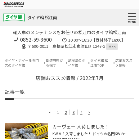
タイヤ館 松江南
輸入車のメンテナンスもお任せの松江市のタイヤ館松江南
0852-59-3600
10:00～18:30【受付終了18:00】
〒690-0011 島根県松江市東津田町1247-2
Map
タイヤ・ホイール専門
都道府県か
島根県のタ
タイヤ館 松
店舗おスス
店のタイヤ館
ら探す
イヤ館
江南TOP
メ情報
店舗おススメ情報 / 2022年7月
記事一覧
<
1
2
3
4
>
カーヴェー 入荷しました！
KW V-3 入荷しました！ ドイツの名門KWの力作【 KW V-3 】 を貴方の愛車にもいかがですか？ 30系アルファード/ヴェルファイア ハイブリッド車&4WD車用です。 #KW #カーヴェー #V-3 #Ver.3 #バージョン3 #AYH30W #GGH35W #AGH35W #HV #ハイブリッド #4WD #四駆 #わくわくしまね