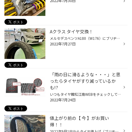
2022年7月30日
Aクラス タイヤ交換！
メルセデスベンツA180（W176）にブリヂストンPX II 装着！ いつも当店のWEBをご覧頂きありがとうございます！ タイヤ館松江南のかわかみです！ 輸入車のタイヤ交換作業もお任せください！ 今回は、メルセデスベンツAクラス（W176）A180のタイヤ交換です。 コンチネンタル製の純正装着タイヤが摩耗と...
2022年7月27日
「雨の日に滑るような・・・」と思
ったらタイヤがすり減っているか
も!?
いつもタイヤ館松江南WEBをチェックして頂き ありがとうございます！ 視界が悪く、道路が滑りやすくなる雨の日の運転って、 ちょっと憂鬱ですよね。 ヒヤッとされた経験をお持ちの方も多いでしょうし、より一層注意しながら走ると疲れ方も違うと思います。 そんな雨の日もより快適にクルマで移動し...
2022年7月24日
値上がり前の【 今 】がお買い
得！！
2022年9月1日からタイヤ値上げ（ブリヂストン） だからタイヤ買うなら【 今 】がお買い得！！ ロードスターにポテンザ装着しました！ いつも当店のWEBをご覧頂きありがとうございます。 タイヤ館松江南のかわかみです。 今回はポテンザ アドレナリン RE004 の装着事例をご紹介！ 車は先日当店にて車...