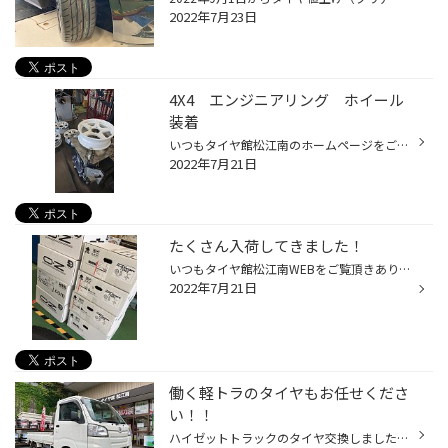
2022年7月23日
4X4 エンジニアリング ホイール
装着
いつもタイヤ館松江南のホームページをご覧いただきありがとうございます。 今回は、4ｘ4 エンジニアリング オフパフォーマー RT-5N+Ⅱを装着しました。 ホイールを交換しました。 装着画像です！ シンプルデザインでお求めやすい価格となっております。 SUVにおすすめ ｱﾚﾝｻﾞ LX100 静粛性とふらつき...
2022年7月21日
たくさん入荷してきました！
いつもタイヤ館松江南WEBをご覧頂きありがとうございます スタッフのさかいです！ さて連日お伝えしているようにタイヤに限らずホイールメーカーさんも 値上げを続々と発表されています。。。 また納期も段々と厳しくなってきておりますこの頃 ですが嬉しいことにご相談を多く頂いており、 足回りの...
2022年7月21日
働く軽トラのタイヤもお任せくださ
い！！
ハイゼットトラックのタイヤ交換しました！ 働く軽トラのタイヤもタイヤ館にお任せください！ タイヤが新しくなると安心感も増しますよね！ ご用命頂きありがとうございます！