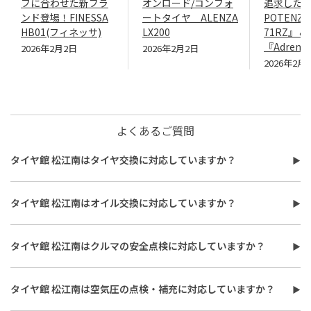
フに合わせた新ブラ
オンロード/コンフォ
追求したN
ンド登場！FINESSA
ートタイヤ ALENZA
POTENZA
HB01(フィネッサ)
LX200
71RZ』＆
『Adrenal
2026年2月2日
2026年2月2日
2026年2月
よくあるご質問
タイヤ館 松江南はタイヤ交換に対応していますか？
タイヤ館 松江南はタイヤ交換に対応しています。
費用は、タイヤ交換工賃のほかに、タイヤ本体の価格やホイール
タイヤ館 松江南はオイル交換に対応していますか？
バランス調整、使用済みタイヤ処分費用などがかかる場合があり
タイヤ館 松江南はオイル交換に対応しています。
ます。
使用するオイルの種類（鉱物油・部分合成油・全合成油）や粘
また、作業時間は最短で約30分程度ですが、作業内容や交換本
タイヤ館 松江南はクルマの安全点検に対応していますか？
度、交換量によって費用が変わります。工賃やフィルター代を含め
数、車種により異なり、時間がかかる場合もございます。詳細は店
タイヤ館 松江南はおクルマの安全点検に対応しています。最短30
た交換費用については、店舗スタッフまでお問い合わせくださ
舗スタッフまでお気軽にご相談ください
分、無料で対応させていただきます。
い。
タイヤ館 松江南は空気圧の点検・補充に対応していますか？
また、所要時間は最短約30分程度になります。こちらもオイルフ
タイヤ館 松江南は空気圧の点検・補充に対応しています。最短15