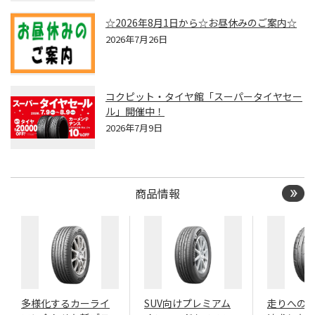
☆2026年8月1日から☆お昼休みのご案内☆
2026年7月26日
コクピット・タイヤ館「スーパータイヤセー
ル」開催中！
2026年7月9日
商品情報
多様化するカーライ
SUV向けプレミアム
走りへの