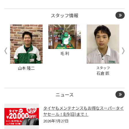
換/その他ピット作業の予
約
スタッフ情報
クローク契約会員専用タ
イヤ履き替え※タイヤ履
き替えを希望のクローク
契約会員の方はこちらを
選択ください
本日のタイヤ履き替え順
毛 利
番待ち予約 ※クローク契
約会員の方はご利用いた
だけません
山本 隆二
スタッフ
石倉 匠
ニュース
タイヤもメンテナンスもお得なスーパータイ
ヤセール！8/9(日)まで！
2026年7月27日