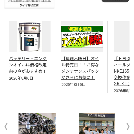
バッテリー・エンジ
【毎週木曜日】オイ
【トヨタ 
ンオイルは価格改定
ル特売日！！お得な
ィールダーH
前の今がおすすめ！
メンテナンスパック
NKE165G
がさらにお得に！
交換作業（
2026年8月6日
GR-XⅢ）
2026年8月6日
2026年8月