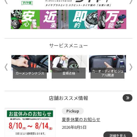
サービスメニュー
イル交
カーオーディオ ビジュ
カーメンテンナンス
愛車点検
アル関連
店舗おススメ情報
夏季休業のお知らせ
2026年8月5日
詳細を見る