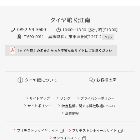
ィルターの同時交換や、在庫・車種、作業時期等により時間が変
分、無料で対応させていただきます。
わることもありますので、詳細は店舗スタッフまでお気軽にご相
談ください。
タイヤ館 松江南
0852-59-3600
10:00～18:30【受付終了18:00】
〒690-0011 島根県松江市東津田町1247-2
Map
タイヤ館について
お客様の声
サイトマップ
リンク
プライバシーポリシー
サイトポリシー
特定整備に関する弊社取組について
企業情報
タイヤ点検・安全点検/タイヤ履き替え/オイル交換/その他
タイヤ点検・安全点検/タイヤ履き替え/オイル交換/その他
ブリヂストンタイヤサイト
ブリヂストンホイールサイト
ピット作業の予約
ピット作業の予約
オンラインストア