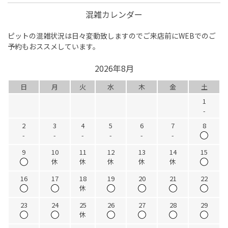
混雑カレンダー
ピットの混雑状況は日々変動致しますのでご来店前にWEBでのご
予約もおススメしています。
2026年8月
日
月
火
水
木
金
土
1
-
2
3
4
5
6
7
8
-
-
-
-
-
-
9
10
11
12
13
14
15
休
休
休
休
休
16
17
18
19
20
21
22
休
23
24
25
26
27
28
29
休