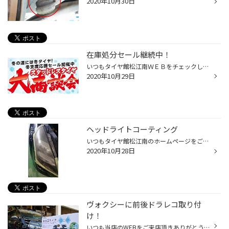
2020年10月30日
在庫処分セール継続中！
いつもタイヤ館松江南ＷＥＢをチェックして頂きありがとございます！ 気温も下がりだんだんと寒くなってきましたね！ 体調にはお気を付け下さい！ またスタッドレスタイヤの準備もお早目に(^^)/ タイヤ館松江南では在庫処分セールやタイヤ大商談会も開催してますので ぜひ冬用タイヤならタイヤ館へ...
2020年10月29日
ヘッドライトコーティング
いつもタイヤ館松江南のホームページをご覧いただきありがとうございます。 今回はヘッドライトのお話です。 ヘッドライトがくすんで、暗くなったり見た目が悪くなっていませんか？ 当店ではanyanyのヘッドライトコーティングを実施しています・ こちらがくすんで白っぽくなったヘッドライトです。 ...
2020年10月28日
ヴォクシーに前後ドラレコ取り付
け！
いつも当店のWEBをご来店頂きありがとうございます！ タイヤ館松江南のかわかみです！ 今回は、ヴォクシーへのドラレコ取り付けをご紹介！ 取り付けるドライブレコーダーは コムテック前後2カメラドラレコ【ZDR016】です！ 前後とも200万画素でよりハッキリくっきり録画し もしも、の瞬間を録画しま...