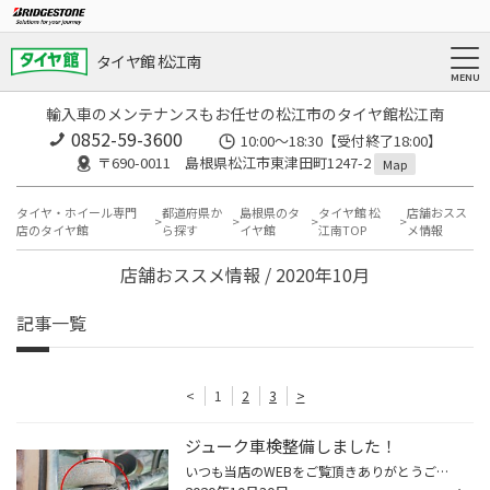
タイヤ館 松江南
輸入車のメンテナンスもお任せの松江市のタイヤ館松江南
0852-59-3600
10:00～18:30【受付終了18:00】
〒690-0011 島根県松江市東津田町1247-2
Map
タイヤ・ホイール専門
都道府県か
島根県のタ
タイヤ館 松
店舗おスス
店のタイヤ館
ら探す
イヤ館
江南TOP
メ情報
店舗おススメ情報 / 2020年10月
記事一覧
<
1
2
3
>
ジューク車検整備しました！
いつも当店のWEBをご覧頂きありがとうございます！ タイヤ館松江南のかわかみです！ 今回はジュークの車検整備をご紹介します！ 赤丸で囲ったゴムカバー部分に亀裂入ってるのが 見えますか？ これでは車検通りませんのでゴムカバー（ブーツ）を 交換させて頂きました！ 併せて、ファンベルトの交換...