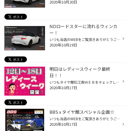
2020年10月20日
NDロードスターに流れるウィンカ
ー！
いつも当店のWEBをご覧頂きありがとうございます！ タイヤ館松江南のかわかみです！ ようやくご紹介出来るようになりました！ ヴァレンティさん自慢のオシャレなLEDテールランプ 『ジュエルLEDテールランプレボ』に NDロードスター用の商品が追加されました！ もちろん流れるウィンカー（シーケンシ...
2020年10月19日
明日はレディースウィーク最終
日！！
いつもタイヤ館松江南ＷＥＢをチェックして頂き ありがとうございます！！ 明日はレディースウィーク最終日です！！ ちょうどオイル交換時期の方やバッテリーやワイパーを最近交換した覚えの無い方 バッテリー点検やワイパー点検等は無料ですので ぜひ点検だけでもご来店下さい！
2020年10月17日
BBS x タイヤ館スペシャル企画☆
いつも当店のWEBをご覧頂きありがとうございます！ タイヤ館松江南のかわかみです！ BRIDGESTONEのタイヤ館&コックピットと BBS JAPAN さんとのスペシャル企画のご紹介！ なんとBBSホイールのRI-A に通常はラインナップ されていない漆黒のブラックを纏った特別限定モデルが この度受注開始となりま...
2020年10月17日