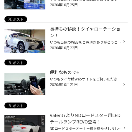
2020年10月25日
長持ちの秘訣！タイヤローテーショ
ン！
いつも当店のWEBをご覧頂きありがとうございます！ タイヤ館松江南のかわかみです！ 今回は、レクサスCTのタイヤローテーションをご紹介！ オーナー様拘りのホイールは BBSホイール【 RE-L2 】ブラックダイヤカットです。 バランスのとれた7X2メッシュホイールが 軽快感とエレガントな雰囲気を演出☆...
2020年10月22日
便利なもので⭐︎
いつもタイヤ館Webサイトをご覧いただきありがとうございます。 実は個人的に、前々から気になっていたものが１つありまして、、、 車の中の充電器！ いちいちケーブル挿すのがめんどくさい！！ と思い続けて早数年。笑 思い立って買ってみました！ カロッツェリアさんの車載用携帯充電器！ 自動で...
2020年10月21日
Valenti よりNDロードスター用LED
テールランプREVO登場！
NDロードスターオーナー様お待たせしました！ ヴァレンティさん自慢のオシャレなLEDテールランプ 『ジュエルLEDテールランプレボ』に NDロードスター用の商品が追加されました！ もちろん流れるウィンカー（シーケンシャルウィンカー） にも対応しております！ 周りのロードスターとカブるのは嫌！ ...