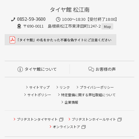
タイヤ館 松江南
0852-59-3600
10:00～18:30【受付終了18:00】
〒690-0011 島根県松江市東津田町1247-2
Map
タイヤ館について
お客様の声
サイトマップ
リンク
プライバシーポリシー
サイトポリシー
特定整備に関する弊社取組について
企業情報
タイヤ点検・安全点検/タイヤ履き替え/オイル交換/その他
ブリヂストンタイヤサイト
ブリヂストンホイールサイト
ピット作業の予約
オンラインストア
クローク契約会員専用タイヤ履き替え※タイヤ履き替えを