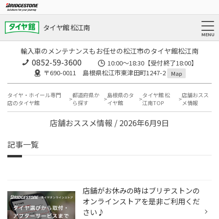
タイヤ館 松江南
輸入車のメンテナンスもお任せの松江市のタイヤ館松江南
0852-59-3600
10:00～18:30【受付終了18:00】
〒690-0011 島根県松江市東津田町1247-2
Map
タイヤ・ホイール専門
都道府県か
島根県のタ
タイヤ館 松
店舗おスス
店のタイヤ館
ら探す
イヤ館
江南TOP
メ情報
店舗おススメ情報 / 2026年6月9日
記事一覧
店舗がお休みの時はブリヂストンの
オンラインストアを是非ご利用くだ
さい♪