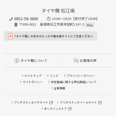
タイヤ館 松江南
0852-59-3600
10:00～18:30【受付終了18:00】
〒690-0011 島根県松江市東津田町1247-2
Map
タイヤ館について
お客様の声
サイトマップ
リンク
プライバシーポリシー
サイトポリシー
特定整備に関する弊社取組について
企業情報
ブリヂストンタイヤサイト
ブリヂストンホイールサイト
タイヤ点検・安全点検/タイヤ履き替え/オイル交換/その他
ピット作業の予約
オンラインストア
クローク契約会員専用タイヤ履き替え※タイヤ履き替えを