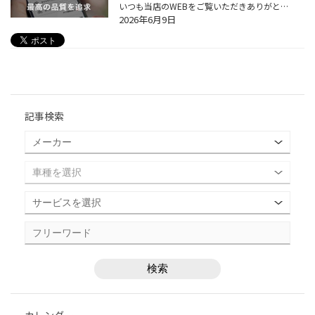
いつも当店のWEBをご覧いただきありがとうございます。 本日、６/９（火）は店舗定休日になります。 本日はお店がお休みでもタイヤが買える！ そんな便利なサービスのご紹介♪ それではタイヤの新しい買い方のご紹介です！ まずはネットからでもタイヤ購入が できるのご存知でしょうか？ いくつかの...
2026年6月9日
記事検索