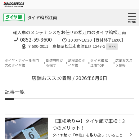
タイヤ館 松江南
輸入車のメンテナンスもお任せの松江市のタイヤ館松江南
0852-59-3600
10:00～18:30【受付終了18:00】
〒690-0011 島根県松江市東津田町1247-2
Map
タイヤ・ホイール専門
都道府県か
島根県のタ
タイヤ館 松
店舗おスス
店のタイヤ館
ら探す
イヤ館
江南TOP
メ情報
店舗おススメ情報 / 2026年6月6日
記事一覧
【車検承り中】タイヤ館で車検！3
つのメリット！
タイヤ館で「車検」を取り扱っていることをご存じですか？ タイヤだけではなく、オイルやバッテリーの交換など、メンテナンスも幅広く手掛けており、 車検も安心してタイヤ館におまかせいただくことができます！ タイヤ館で車検を受ける3つのメリット！ ＜メリット その1＞交換部品がお得！ タイヤ...