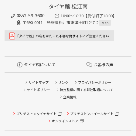
タイヤ館 松江南
0852-59-3600
10:00～18:30【受付終了18:00】
〒690-0011 島根県松江市東津田町1247-2
Map
タイヤ館について
お客様の声
サイトマップ
リンク
プライバシーポリシー
サイトポリシー
特定整備に関する弊社取組について
企業情報
タイヤ点検・安全点検/タイヤ履き替え/オイル交換/その他
ブリヂストンタイヤサイト
ブリヂストンホイールサイト
ピット作業の予約
オンラインストア
クローク契約会員専用タイヤ履き替え※タイヤ履き替えを
希望のクローク契約会員の方はこちらを選択ください