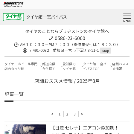
タイヤ館 一宮バイパス
タイヤのことならブリヂストンのタイヤ館へ
0586-23-6060
AM１０：３０－PM７：００（※作業受付は１８：３０）
〒491-0032 愛知県一宮市下沼町3-21-1
Map
タイヤ・ホイール専門
都道府県
愛知県の
タイヤ館 一宮バ
店舗おスス
店のタイヤ館
から探す
タイヤ館
イパスTOP
メ情報
店舗おススメ情報 / 2025年8月
記事一覧
<
1
2
3
>
【日産 セレナ】エアコン添加剤！