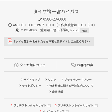
タイヤ館 一宮バイパス
0586-23-6060
AM１０：３０－PM７：００（※作業受付は１８：３０）
〒491-0032 愛知県一宮市下沼町3-21-1
Map
タイヤ館について
お客様の声
サイトマップ
リンク
プライバシーポリシー
サイトポリシー
特定整備に関する弊社取組について
企業情報
ブリヂストンタイヤサイト
ブリヂストンホイールサイト
タイヤ点検・安全点検/タイヤ履き替え/オイル交換/その他
ピット作業の予約
オンラインストア