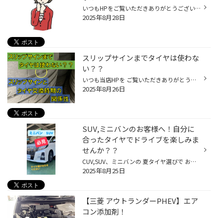
いつもHPをご覧いただきありがとうございます。 タイヤ館アプリダウンロードでお得にタイヤGET‼ こちらから 毎日暑い日が続いてますねι(´Д｀υ) 本日は少しでも涼しくなるように スタッドレスタイヤのお話をしたいと思います。 え・・・もうスタッドレスタイヤ？？？ と思う方もいると思います！！ ...
2025年8月28日
スリップサインまでタイヤは使わな
い？？
いつも当店HPを ご覧いただきありがとうございます。 タイヤ館アプリダウンロードでお得にタイヤGET‼ ＼こちらから／ スリップサインまでタイヤは使わない？？ 一度は聞いたことのある タイヤのスリップサイン 交換の目安としても使われます 今回はスリップサインと タイヤの交換時期との 関係性の...
2025年8月26日
SUV,ミニバンのお客様へ！自分に
合ったタイヤでドライブを楽しみま
せんか？？
CUV,SUV、ミニバンの 夏タイヤ選びで お悩みのみなさまへ。 タイヤ館アプリダウンロードでお得にタイヤGET 詳しくはこちら 本日は CUV,SUV、ミニバンの オススメのタイヤを紹介いたします♪ まず SUVとは 一般的な乗用車と比べて 車高が高いので 多少の悪路でも走行できるよう 十分なロードクリアラ...
2025年8月25日
【三菱 アウトランダーPHEV】エア
コン添加剤！