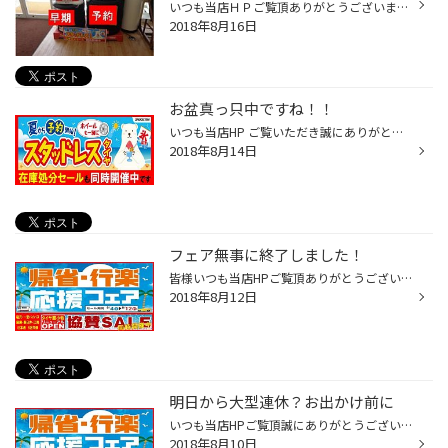
いつも当店ＨＰご覧頂ありがとうございます。 タイヤ館一宮バイパス店です。 まだまだ暑いですが トップ画像にもありますが 店内も、スタッドレスタイヤ展示始めました！ 早速ご予約も！！ ありがとうございます！！
2018年8月16日
お盆真っ只中ですね！！
いつも当店HP ご覧いただき誠にありがとうございます。 タイヤ館一宮バイパス店です！ お盆真っ只中ですね！！ 道がUターンラッシュなのか混んでますね～ 当店 先日フェアが無事に終わり 始まりました！ 本日も早速、ご予約いただきました！ありがとうございます 軽自動車・ハイブリットカーなど売...
2018年8月14日
フェア無事に終了しました！
皆様いつも当店HPご覧頂ありがとうございます。 タイヤ館一宮バイパス店です。 期間中多くのお客様にご来店頂きありがとうございました！ 本日も、あいにくの天気ながら タイヤ交換・オイル交換ありがとうございました！ 明日より、通常営業に戻りますが、 お盆期間中 お店定休日（水曜）以外は 営...
2018年8月12日
明日から大型連休？お出かけ前に
いつも当店HPご覧頂誠にありがとうございます。 タイヤ館一宮バイパス店です。 いよいよ明日から、お盆休み！！ 当店はお盆期間中も 定休日・毎週水曜日を除いて 営業しています！！ 8/12までは 残すところ週末のみ 本日も朝から、オイル交換・バッテリー交換ありがとうございます！ この暑さで バ...
2018年8月10日