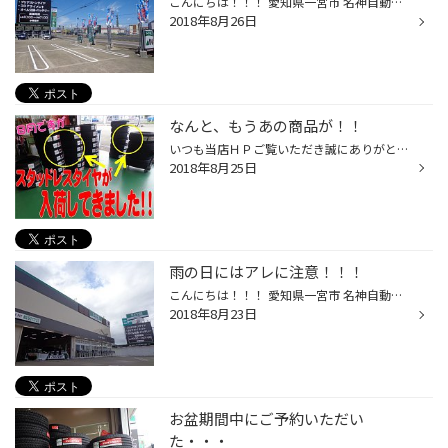
こんにちは！！！ 愛知県一宮市 名神自動車道の一宮インターと 東海北陸道の一宮木曽川インターの間くらいにある タイヤ館一宮バイパス店 浅田です(*^^)v 台風も過ぎ去り、青空が広がっておりますが この猛暑はなかなか過ぎ去らないですね(+_+) 夏休み中ということもあり、お子様がいらっしゃる方は...
2018年8月26日
なんと、もうあの商品が！！
いつも当店ＨＰご覧いただき誠にありがとうございます。 タイヤ館一宮バイパス店です。 タイトルの商品・・・・ こちら 少しづつではありますが入荷してきております！ もちろん購入もできますよ！！ ご予約も受付中です。 予算立て・見積 ＯＫです！ お気軽にご来店お待ちしています。
2018年8月25日
雨の日にはアレに注意！！！
こんにちは！！！ 愛知県一宮市 名神自動車道の一宮インターと 東海北陸道の一宮木曽川インターの間くらいにある タイヤ館一宮バイパス店 浅田です(*^^)v 今、話題の台風20号が本日の夜にかけて 近づいてまいります、、、 タイヤ館では暴風対策として、 展示物を最低限にしておりますが もちろん元...
2018年8月23日
お盆期間中にご予約いただい
た・・・