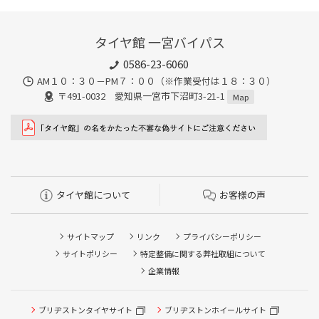
タイヤ館 一宮バイパス
0586-23-6060
AM１０：３０－PM７：００（※作業受付は１８：３０）
〒491-0032 愛知県一宮市下沼町3-21-1
Map
タイヤ館について
お客様の声
サイトマップ
リンク
プライバシーポリシー
サイトポリシー
特定整備に関する弊社取組について
企業情報
ブリヂストンタイヤサイト
タイヤ点検・安全点検/タイヤ履き替え/オイル交換/その他
ブリヂストンホイールサイト