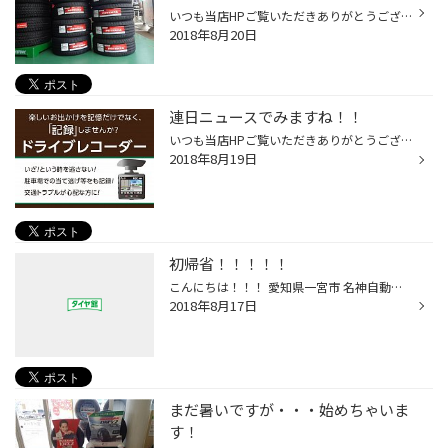
いつも当店HPご覧いただきありがとうございます。 タイヤ館一宮バイパス店です。 早速 お盆期間中にご予約いただいていた 「タイヤ」 入荷しました！！ お取付が楽しみです(^^)/
2018年8月20日
連日ニュースでみますね！！
いつも当店HPご覧いただきありがとうございます。 タイヤ館一宮バイパス店です。 お盆休み満喫できましたか？ ニュースでは、連日のように「あおり運転」「危険運転」が報道されておりますね！ 対策していますか？ 携帯電話で撮影なんての一つの手ですが 車には 「ドライブレコーダー」が取付できま...
2018年8月19日
初帰省！！！！！
こんにちは！！！ 愛知県一宮市 名神自動車道の一宮インターと 東海北陸道の一宮木曽川インターの間くらいにある タイヤ館一宮バイパス店 浅田です(*^^)v お盆ということでお休みをもらい 実家の石川県に初帰省してきました！！！ 石川県といえば海！（？） ということでおばあちゃんから譲りうけた...
2018年8月17日
まだ暑いですが・・・始めちゃいま
す！