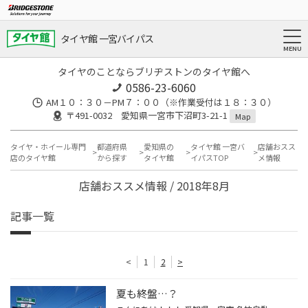
タイヤ館 一宮バイパス
タイヤのことならブリヂストンのタイヤ館へ
0586-23-6060
AM１０：３０－PM７：００（※作業受付は１８：３０）
〒491-0032 愛知県一宮市下沼町3-21-1
Map
タイヤ・ホイール専門
都道府県
愛知県の
タイヤ館 一宮バ
店舗おスス
店のタイヤ館
から探す
タイヤ館
イパスTOP
メ情報
店舗おススメ情報 / 2018年8月
記事一覧
<
1
2
>
夏も終盤…？