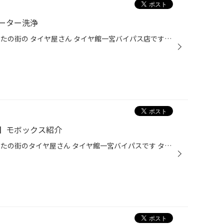
ーター洗浄
一宮市・木曽川町近隣の皆様 あなたの街の タイヤ屋さん タイヤ館一宮バイパス店です！ 本日は 当店新サービス施工できるようになりました！ 【エバポレーター洗浄】 エバポレーターって？ エアコンシステム内にある熱変換装置「エバポレーター」熱を変換することで温度の調整がおこなえる なので ...
】モボックス紹介
一宮市・木曽川町近隣の皆様 あなたの街のタイヤ屋さん タイヤ館一宮バイパスです タイヤ館から新しいタイヤの買い方の提案！ 例えるなら、携帯電話を契約するとき 機種代一括で払わず 基本使用料に毎月定額で分割する こんなイメージで、 「性能の良いタイヤを履きたいけど予算が」⇒新車装着タイヤ...