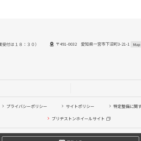
〒491-0032 愛知県一宮市下沼町3-21-1
業受付は１８：３０）
Map
プライバシーポリシー
サイトポリシー
特定整備に関
他ピット作業の予約
ブリヂストンホイールサイト
希望のクローク契約会員の方はこちらを選択ください
の方はご利用いただけません
Copyright © 2024 Bridgestone Retail Co.,Ltd. All rights Reserved.