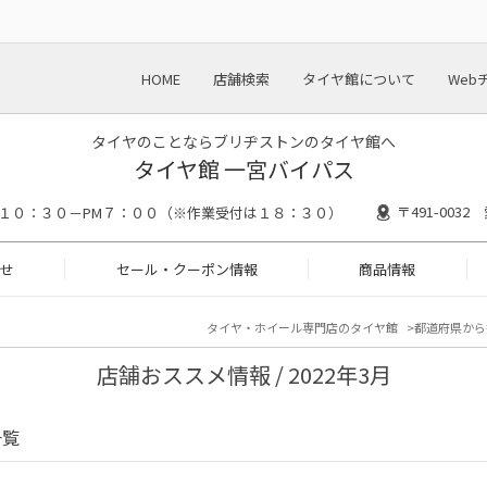
HOME
店舗検索
タイヤ館について
Web
タイヤのことならブリヂストンのタイヤ館へ
タイヤ館 一宮バイパス
〒491-003
M１０：３０－PM７：００（※作業受付は１８：３０）
せ
セール・クーポン情報
商品情報
タイヤ・ホイール専門店のタイヤ館
都道府県から
店舗おススメ情報 / 2022年3月
一覧