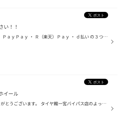
さい！！
タイヤ館でも ☆スマホ決済☆ ！！ ＰａｙＰａｙ ・ Ｒ（楽天）Ｐａｙ ・ ｄ払い の３つがご利用いただけます！ タイヤなど大きな金額のお買い物はポイントもたくさんつくのでお得っ！！ ぜひ！ご利用ください☆
ホイール
いつも当店HPご覧頂き、誠にありがとうございます。 タイヤ館一宮バイパス店のよっさです。 フィットにホイールとタイヤをお取付させていただいたので ご紹介させていただきます！ 純正の鉄ホイールからアルミホイールに変更したい しっかりとした乗り心地にするために軽いホイールを取り付けたいと...