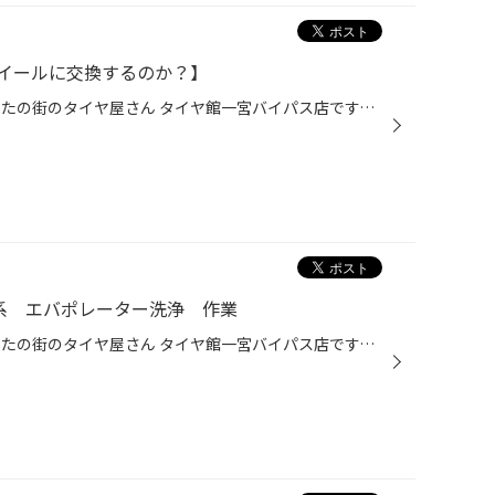
イールに交換するのか？】
一宮市・木曽川町近隣の皆様 あなたの街のタイヤ屋さん タイヤ館一宮バイパス店です。 本日は 最初から装着されているホイールから なぜ交換する？したほうが良いのか？を解説します。 1、【車の個性を引き出せる】 一番はここだと思っています！ アフター商品のアルミホイールは、種類がとても多く...
0系 エバポレーター洗浄 作業
一宮市・木曽川町近隣の皆様 あなたの街のタイヤ屋さん タイヤ館一宮バイパス店です。 本日は トヨタ プロボックス 160系 エバポレーター洗浄 作業です。 先日の 新サービス告知より ご来店いただきました。 ありがとうございます。 エアコンからのにおいが気になり 消臭剤や室内消臭を実施も改善せ...