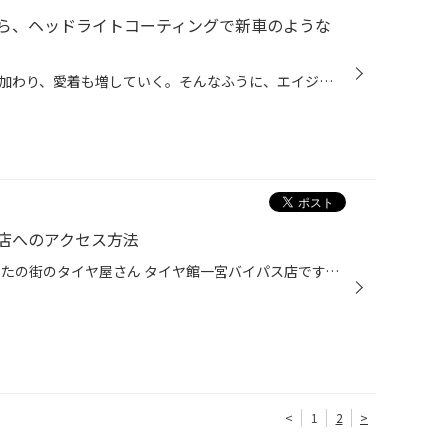
ら、ヘッドライトコーティングで新車のような
使い込むほどに味のある風合いが加わり、愛着も増していく。そんなふうに、エイジングが楽しめる“お気に入りの道具やモノ”に囲まれた生活ってとてもあこがれます。でも、クルマに関しては、これって当てはまりませんよね。いつも調子よく、内外装もパリッと新車のようであってほしいものです。 とは...
店へのアクセス方法
一宮市・木曽川町近隣の皆様 あなたの街のタイヤ屋さん タイヤ館一宮バイパス店です。 当店 国道沿いにある店舗ですが、「どうやって入ったらいいの」「岐阜方面から入れない」等々 そのご要望に応えるべく 店舗を移転・・・・することはできないですので わたくし おきの が岐阜方面（国道）からの...
<
1
2
>