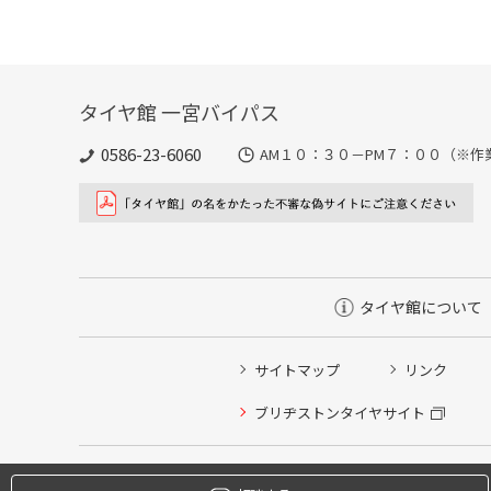
タイヤ館 一宮バイパス
0586-23-6060
AM１０：３０－PM７：００（※作
タイヤ館について
サイトマップ
リンク
タイヤ点検・安全点検/タイヤ履き替え/オイル交換/その
ブリヂストンタイヤサイト
クローク契約会員専用タイヤ履き替え※タイヤ履き替えを
本日のタイヤ履き替え順番待ち予約 ※クローク契約会員