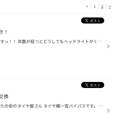
<
1
2
>
き！
今回は！ ☆ヘッドライト磨き☆ですっ！！ 年数が経つとどうしてもヘッドライトがくすんできてしまう・・・ するとヘッドライトも暗くなり、見えにくいし見た目もあまりよくない・・・ このようなお悩みをお持ちの方も多いと思います！ そこでっ！ 一度お試しください！ヘッドライト磨き！！ 状態によ...
交換
一宮市・木曽川町近隣の皆様 あなたの街のタイヤ屋さん タイヤ館一宮バイパスです。 本日は トヨタ ウィッシュ タイヤ交換です。 お客様 パンクをしてご来店いただきましたが 他のタイヤも 中の骨格が飛び出ていて、変形 とても危ない状態でした。 選定商品 195/65R15 レグノ GR-XⅡ いいものをお値...