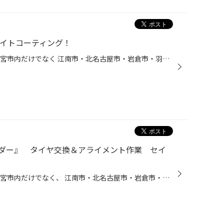
ライトコーティング！
タイヤ館一宮バイパス店です。 一宮市内だけでなく 江南市・北名古屋市・岩倉市・羽島市などからもご来店頂きまして ありがとうございます！ 【タイヤ館一宮アクセスMAP】↓ 店舗情報 本日は、トヨタ アイシス(ZGM10W)のヘッドライトコーティング作業です＼(^^)／ それではまずは、作業前の状態。 コ...
ダー』 タイヤ交換＆アライメント作業 セイ
タイヤ館一宮バイパス店です。 一宮市内だけでなく、 江南市・北名古屋市・岩倉市・羽島市などからも ご来店いただきまして、ありがとうございます！ 本日の作業ご紹介です。 トヨタ カローラフィルダー タイヤ 185/60Ｒ15 セイバーリングSL201 店頭でタイヤのご相談をさせていただきました。 タイ...