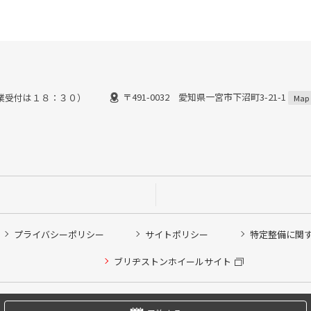
〒491-0032 愛知県一宮市下沼町3-21-1
業受付は１８：３０）
Map
プライバシーポリシー
サイトポリシー
特定整備に関
他ピット作業の予約
ブリヂストンホイールサイト
希望のクローク契約会員の方はこちらを選択ください
の方はご利用いただけません
Copyright © 2024 Bridgestone Retail Co.,Ltd. All rights Reserved.