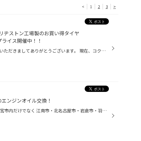
<
1
2
3
>
リヂストン工場製のお買い得タイヤ
ャルプライス開催中！！
こんにちは、いつも当店をご利用いただきましてありがとうございます。 現在、コクピット・タイヤ館の一部店舗におきまして、 期間限定！ サイズ限定！！ 数量限定！！！ で、ブリヂストン工場製のお買い得タイヤ「SEIBERLING」をスペシャルプライスでご提供中です。 もちろん、当店でもご提供して...
ーのエンジンオイル交換！
タイヤ館一宮バイパス店です。 一宮市内だけでなく 江南市・北名古屋市・岩倉市・羽島市などからもご来店頂きまして ありがとうございます！ 【タイヤ館一宮アクセスMAP】↓ 店舗情報 本日は、エンジンオイルの交換作業です＼(^^)／ 主役のお車は、日産 GT-R(R35)になります！ そして、今回使用した...