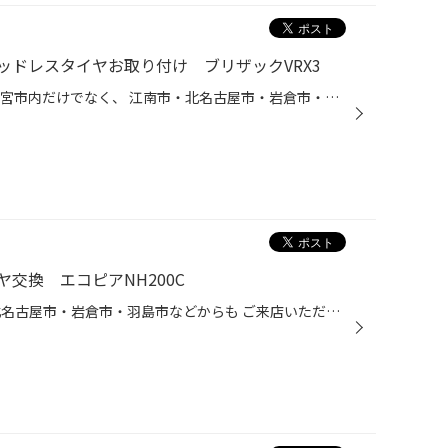
ッドレスタイヤお取り付け ブリザックVRX3
タイヤ館一宮バイパス店です。 一宮市内だけでなく、 江南市・北名古屋市・岩倉市・羽島市などからも ご来店いただきまして、ありがとうございます！ 【タイヤ館一宮アクセスMAP】↓ https://www.taiyakan.co.jp/shop/ichinomiya-b/about/access/ 本日の作業ご紹介です。 トヨタ シエンタ 185/60R15 ...
交換 エコピアNH200C
一宮市内だけでなく、 江南市・北名古屋市・岩倉市・羽島市などからも ご来店いただきまして、ありがとうございます！ 【タイヤ館一宮アクセスMAP】↓ https://www.taiyakan.co.jp/shop/ichinomiya-b/about/access/ 本日の作業ご紹介です。 ホンダ フィット タイヤ 185/60R15 エコピア NH200C タイ...