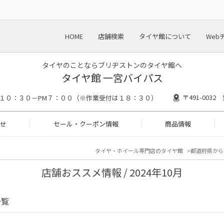
HOME
店舗検索
タイヤ館について
Web
タイヤのことならブリヂストンのタイヤ館へ
タイヤ館 一宮バイパス
〒491-003
M１０：３０－PM７：００（※作業受付は１８：３０）
せ
セール・クーポン情報
商品情報
タイヤ・ホイール専門店のタイヤ館
都道府県から
店舗おススメ情報 / 2024年10月
一覧