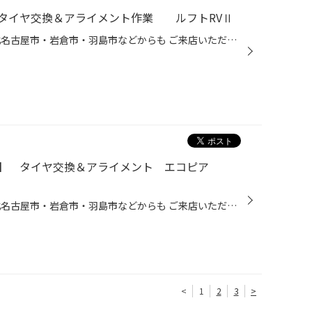
タイヤ交換＆アライメント作業 ルフトRVⅡ
一宮市内だけでなく、 江南市・北名古屋市・岩倉市・羽島市などからも ご来店いただきまして、ありがとうございます！ 【タイヤ館一宮アクセスMAP】↓ https://www.taiyakan.co.jp/shop/ichinomiya-b/about/access/ 本日の作業ご紹介です。 トヨタ エスクァイア タイヤ 195/65R15 ルフトRVⅡ タイヤは...
】 タイヤ交換＆アライメント エコピア
一宮市内だけでなく、 江南市・北名古屋市・岩倉市・羽島市などからも ご来店いただきまして、ありがとうございます！ 【タイヤ館一宮アクセスMAP】↓ https://www.taiyakan.co.jp/shop/ichinomiya-b/about/access/ 本日の作業ご紹介です。 スバル ステラカスタム タイヤ 165/55R15 エコピア NH200C...
<
1
2
3
>