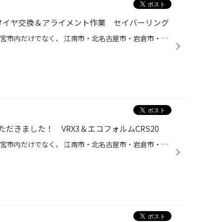
タイヤ交換＆アライメント作業 セイバーリング
タイヤ館一宮バイパス店です。 一宮市内だけでなく、 江南市・北名古屋市・岩倉市・羽島市などからも ご来店いただきまして、ありがとうございます！ 本日の作業ご紹介です。 トヨタ プリウスアルファ タイヤ 205/60R16 セイバーリングSL201 店頭でタイヤのご相談をさせていただきました。 タイ...
だきました！ VRX3＆エコフォルムCRS20
タイヤ館一宮バイパス店です。 一宮市内だけでなく、 江南市・北名古屋市・岩倉市・羽島市などからも ご来店いただきまして、ありがとうございます！ 【タイヤ館一宮アクセスMAP】↓ https://www.taiyakan.co.jp/shop/ichinomiya-b/about/access/ スタッドレスホイールセットでご注文をいただきまし...