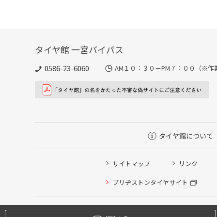
タイヤ館 一宮バイパス
0586-23-6060
AM１０：３０－PM７：００（※作
タイヤ館について
サイトマップ
リンク
タイヤ点検・安全点検/タイヤ履き替え/オイル交換/その
ブリヂストンタイヤサイト
クローク契約会員専用タイヤ履き替え※タイヤ履き替えを
本日のタイヤ履き替え順番待ち予約 ※クローク契約会員