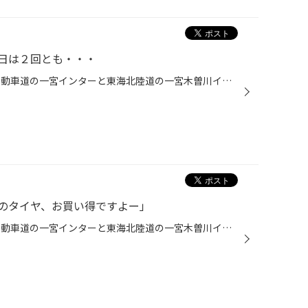
日は２回とも・・・
こんにちは、愛知県一宮市 名神自動車道の一宮インターと東海北陸道の一宮木曽川インターの間くらいにあるタイヤ館一宮バイパス店です。 本日は定休日です。明日は元気に営業しておりますので、ぜひお越しください。 バイクでツーリングの予定でしたが、雨が降り残念ながら今日は中止。今月、２回と...
のタイヤ、お買い得ですよー」
こんにちは、愛知県一宮市 名神自動車道の一宮インターと東海北陸道の一宮木曽川インターの間くらいにあるタイヤ館一宮バイパス店です。 今日は少し曇り空。明日、久々にバイクに乗ってどこか行こうとテンチョーに誘われてますが、ちょっと天気が厳しそうです。 テンチョーが誘ってくれると七割は雨...