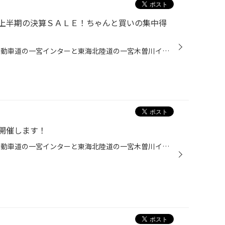
上半期の決算ＳＡＬＥ！ちゃんと買いの集中得
こんにちは、愛知県一宮市 名神自動車道の一宮インターと東海北陸道の一宮木曽川インターの間くらいにあるタイヤ館一宮バイパス店です。 本日24日より『2017年上半期の決算ＳＡＬＥ！ちゃんと買いの集中得市』の開催です！！ ご用意しました、お求めやすいタイヤ！！ お手配できます、アルミホイー...
開催します！
こんにちは、愛知県一宮市 名神自動車道の一宮インターと東海北陸道の一宮木曽川インターの間くらいにあるタイヤ館一宮バイパス店です。 いよいよ、明日６／２４より ２０１７年上半期の決算セールを開催いたします。 今日はセール前日の最終準備をしています。 あすは、新聞の折り込みチラシも投函...