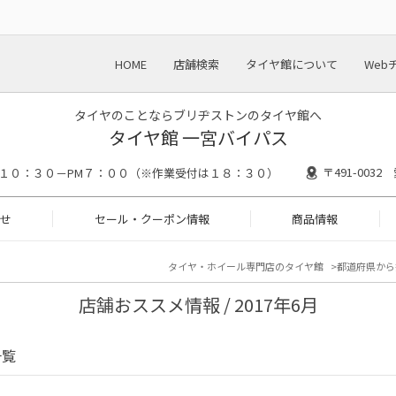
HOME
店舗検索
タイヤ館について
Web
タイヤのことならブリヂストンのタイヤ館へ
タイヤ館 一宮バイパス
〒491-003
M１０：３０－PM７：００（※作業受付は１８：３０）
せ
セール・クーポン情報
商品情報
タイヤ・ホイール専門店のタイヤ館
都道府県から
店舗おススメ情報 / 2017年6月
一覧