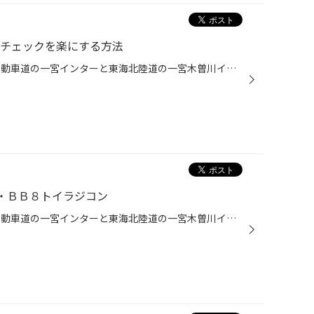
圧チェックを楽にする方法
こんにちは、愛知県一宮市 名神自動車道の一宮インターと東海北陸道の一宮木曽川インターの間くらいにあるタイヤ館一宮バイパス店です。 近年自動車の原動機も多用になり、国内ではハイブリッド車がシェアを伸ばしてきてます。また、従来のガソリン車もエンジンの効率化で飛躍的に燃費が良くなって...
ズ・ＢＢ８トイラジコン
こんにちは、愛知県一宮市 名神自動車道の一宮インターと東海北陸道の一宮木曽川インターの間くらいにあるタイヤ館一宮バイパス店です。 ある日友人から、先日プレゼントいただいました。 ！！！これは・・・ 私がまだ就学する前から大好きなスターウォーズのグッズじゃないですか！ これ、発売当初...