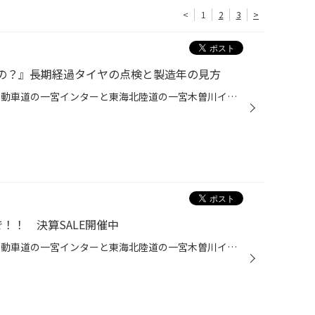
<
1
2
3
>
の？』長期経過タイヤの点検と製造年の見方
こんにちは、愛知県一宮市 名神自動車道の一宮インターと東海北陸道の一宮木曽川インターの間くらいにあるタイヤ館一宮バイパス店です。 タイヤ点検の際お客様からよくいただくご質問について参考になればとおもい書かせていただきます。 みなさんがタイヤ交換を検討されるきっかけは、「溝が少なく...
！！ 決算SALE開催中
こんにちは、愛知県一宮市 名神自動車道の一宮インターと東海北陸道の一宮木曽川インターの間くらいにあるタイヤ館一宮バイパス店です。 当店では 『2017年上半期の決算ＳＡＬＥ！ちゃんと買いの集中得市』の開催中です！！ ご用意しました、お求めやすいタイヤ！！ お手配できます、アルミホイール...