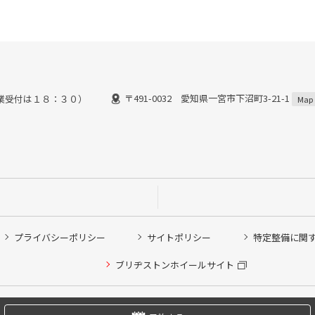
〒491-0032 愛知県一宮市下沼町3-21-1
業受付は１８：３０）
Map
プライバシーポリシー
サイトポリシー
特定整備に関
他ピット作業の予約
ブリヂストンホイールサイト
希望のクローク契約会員の方はこちらを選択ください
の方はご利用いただけません
Copyright © 2024 Bridgestone Retail Co.,Ltd. All rights Reserved.