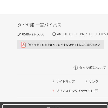
タイヤ館 一宮バイパス
0586-23-6060
AM１０：３０－PM７：００（※作
タイヤ館について
サイトマップ
リンク
タイヤ点検・安全点検/タイヤ履き替え/オイル交換/その
ブリヂストンタイヤサイト
クローク契約会員専用タイヤ履き替え※タイヤ履き替えを
本日のタイヤ履き替え順番待ち予約 ※クローク契約会員