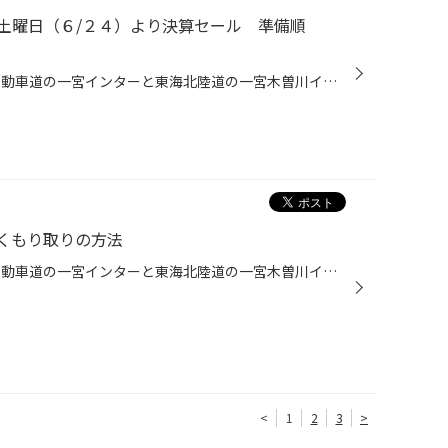
土曜日（６/２４）より決算セール 準備順
こんにちは、愛知県一宮市 名神自動車道の一宮インターと東海北陸道の一宮木曽川インターの間くらいにあるタイヤ館一宮バイパス店です。 今週土曜日の６／２４ ２０１７年上半期の決算セールを開催いたします。 今日も着々とセールの準備をしています。 本日は、続々入荷したセール品となるお手頃タ...
くもり取りの方法
こんにちは、愛知県一宮市 名神自動車道の一宮インターと東海北陸道の一宮木曽川インターの間くらいにあるタイヤ館一宮バイパス店です。 今日の東海地区は午前中から強烈な雨で場所により被害が出ているニュースを見ました。皆さまは大丈夫でしょうか？ 雨の日の運転は視界が悪くストレスもたまりま...
<
1
2
3
>